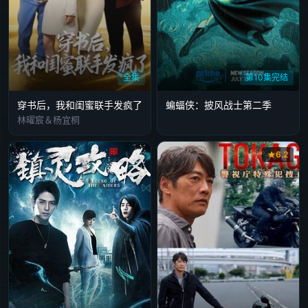
全集
第10集完结
穿书后，我和闺蜜联手发疯了
蝙蝠侠：披风战士第二季
林曜宸＆杨宜桐
6.2