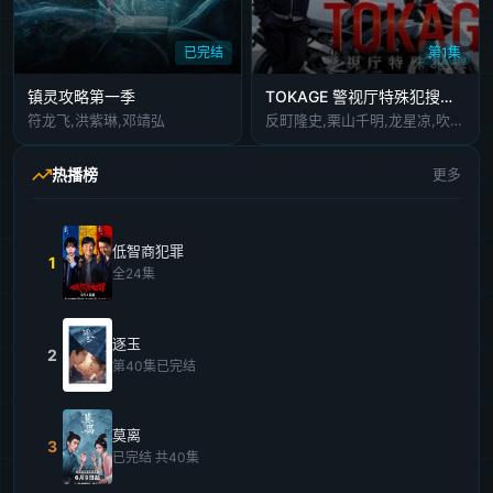
已完结
第1集
镇灵攻略第一季
TOKAGE 警视厅特殊犯搜查组
符龙飞,洪紫琳,邓靖弘
反町隆史,栗山千明,龙星凉,吹越满,椎名桔平,正名仆蔵,国广富之,波冈一喜
热播榜
更多
低智商犯罪
1
全24集
逐玉
2
第40集已完结
莫离
3
已完结 共40集