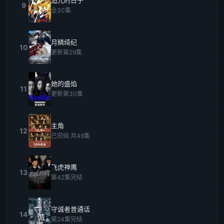
追光的日子
9
全30集
月鳞绮纪
10
更新第29集
她的盛焰
11
更新第30集
主角
12
已完结 共48集
飞虎神鹰
13
第42集完结
守诚者普通话
14
第24集完结