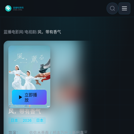
蓝播电影网
/
电视剧
/
风，带有香气
立即播
放
风，带有香气
日本
2026
日本
导演：
佐佐木善春
/
桥本万叶
/
新田真三