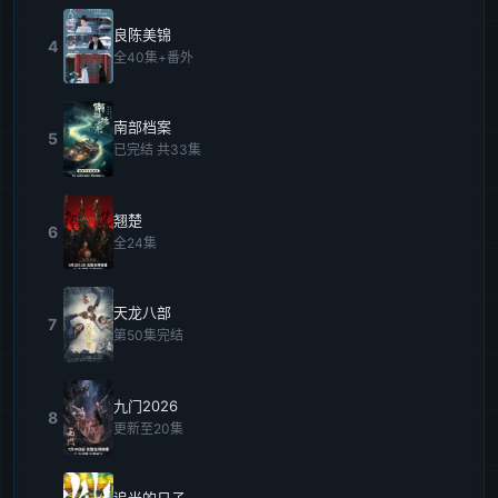
良陈美锦
4
全40集+番外
南部档案
5
已完结 共33集
翘楚
6
全24集
天龙八部
7
第50集完结
九门2026
8
更新至20集