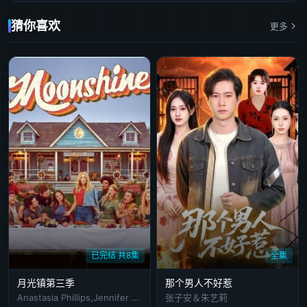
猜你喜欢
更多
第41集
第42集
第43集
第44集
第45集
第46集
第47集
第48集
第49集
第50集
第51集
第52集
第53集
第54集
第55集
第56集
第57集
第58集
第59集
第60集
第61集
第62集
第63集
第64集
第65集
第66集
第67集
第68集
第69集
第70集
第71集
第72集
第73集
第74集
第75集
第76集
第77集
第78集
第79集
第80集
已完结 共8集
全集
第81集
第82集
第83集
第84集
第85集
月光镇第三季
那个男人不好惹
Anastasia Phillips,Jennifer Finnigan,Tom Stevens,Alexander Nunez,Emma Hunter
张子安＆朱艺莉