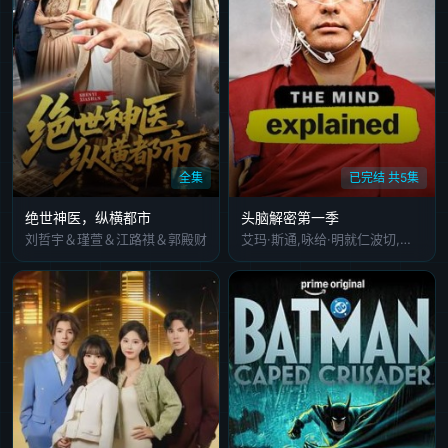
全集
已完结 共5集
绝世神医，纵横都市
头脑解密第一季
刘哲宇＆瑾萱＆江路祺＆郭殿财
艾玛·斯通,咏给·明就仁波切,迈克尔·波伦,玛莉亚·班福德