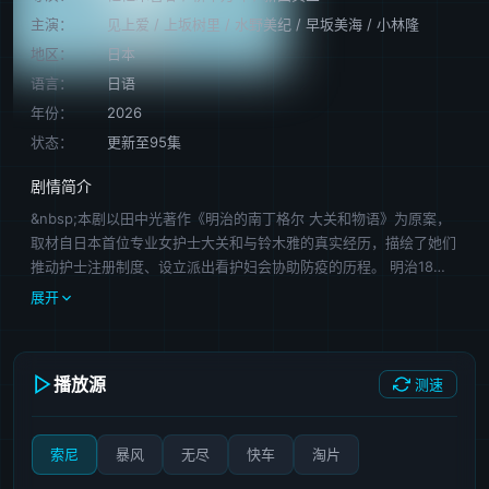
主演：
见上爱
/
上坂树里
/
水野美纪
/
早坂美海
/
小林隆
地区：
日本
语言：
日语
年份：
2026
状态：
更新至95集
剧情简介
&nbsp;本剧以田中光著作《明治的南丁格尔 大关和物语》为原案，
取材自日本首位专业女护士大关和与铃木雅的真实经历，描绘了她们
推动护士注册制度、设立派出看护妇会协助防疫的历程。 明治18
年，日本首个护士培训学校成立。坎坷命运下早成单亲母亲的一之濑
展开
凛（见上爱 饰），与自幼被遗弃、在教会庇护下长大的大家直美
（上坂树里 饰），在这里命运般相遇。她们与同学们一同接受尚在
摸索中的护理教育，思索“护理是什么”“面对病人意味着什么”。毕业
播放源
测速
后，凛和直美各自经历被逐出岗位、卷入事件等波折，却在霍乱与痢
疾肆虐之时再次携手，直面瘟疫。
索尼
暴风
无尽
快车
淘片