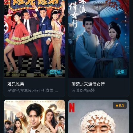
已完结
全集
难兄难弟
聊斋之采渡倩女行
吴镇宇,罗嘉良,张可颐,宣萱,林晓峰,滕丽名,赵静蓉,方世强,曾保华,黄纪莹,梁咏琳,郭少芸,刘江,白茵,骆达华,秦煌,梁葆贞,冯素波,蔡国庆,陈启泰,焦雄,郑家生,罗莽,罗浩楷,黎彼得,苏恩磁,戴耀明
蓝博＆岳雨婷
8.5