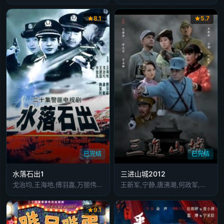
第86集
第87集
第88集
第89集
第90集
8.1
5.7
第91集
第92集
第93集
第94集
第95集
已完结
已完结
水落石出1
三进山城2012
戈治均,王海地,傅羽嘉,万丽伟,龚朝晖,乔雪凤
王新军,宁静,唐沸潮,何政军,方安娜,孙茜,沈保平,荣蓉,任大为,徐亮
9.1