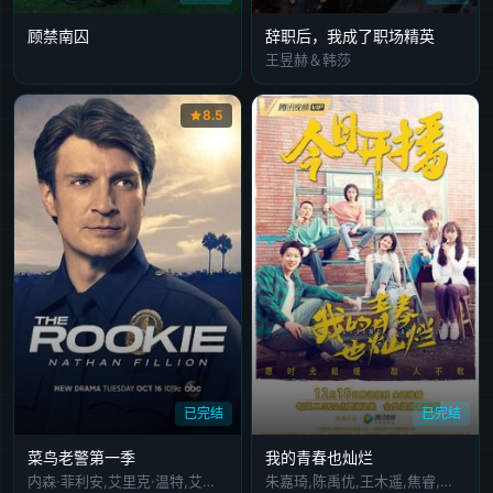
顾禁南囚
辞职后，我成了职场精英
王昱赫＆韩莎
8.5
已完结
已完结
菜鸟老警第一季
我的青春也灿烂
内森·菲利安,艾里克·温特,艾尔莎·迪亚茨,理查德·琼斯,小泰特斯·马金,梅赛德丝·马索霍,麦丽莎·奥尼尔,阿芙顿·威廉姆森,莫洽·梦若,戴维·德桑托斯,丹尼·努齐,阿蒂克斯·巴塔坎,汤姆·麦克科马斯,莱恩·米歇尔·巴特,朱莉·安·埃默里,卡梅伦·格哈雷,卡伊·伦诺克斯,迈克尔·马西尼,杰伊·阿里,布兰妮·罗斯,韩吉洋,乔·威廉森,Michael,Chaturantabut,金·约翰斯顿·乌尔里希,玛丽阿尔比,劳洛·查坦德,Clint,Culp,卫斯理·乔纳森,Anthony,Bonaventura,多里
朱嘉琦,陈禹优,王木遥,焦睿,徐言雨,翟宇佳,耿乐,金巧巧,魏尊,罗康