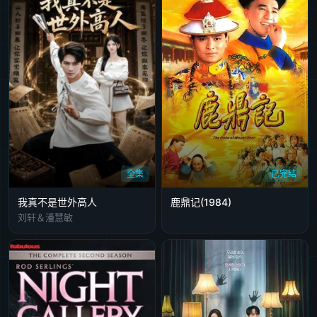
全集
已完结
我真不是世外高人
鹿鼎记(1984)
刘轩＆潘慧敏