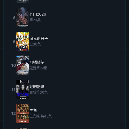
九门2026
8
第20集
追光的日子
9
全30集
月鳞绮纪
10
更新第29集
她的盛焰
11
更新第30集
主角
12
已完结 共48集