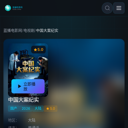
蓝播电影网
/
电视剧
/
中国大案纪实
5.0
立即播
放
中国大案纪实
国产
2026
大陆
5.0
地区：
大陆
语言：
普通话