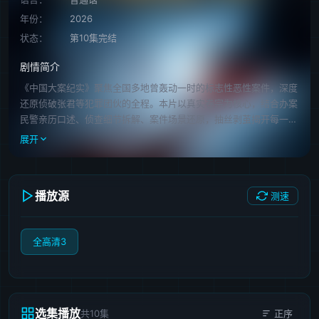
年份：
2026
状态：
第10集完结
剧情简介
《中国大案纪实》聚焦全国多地曾轰动一时的标志性恶性案件，深度
还原侦破张君等犯罪团伙的全程。本片以真实卷宗为核心，结合办案
民警亲历口述、侦查细节拆解、案件场景还原，抽丝剥茧揭开每一起
大案的案发始末与侦破攻坚之路，记录公安干警与亡命之徒的生死较
展开
量、与复杂案情的缜密周旋。在直面人性之恶、剖析犯罪根源的同
时，彰显法治的绝对威严，见证正义永不缺席的坚定力量，也从一桩
桩大案的反思中，展现中国公安守护一方安宁的初心与担当。
播放源
测速
全高清3
选集播放
共10集
正序