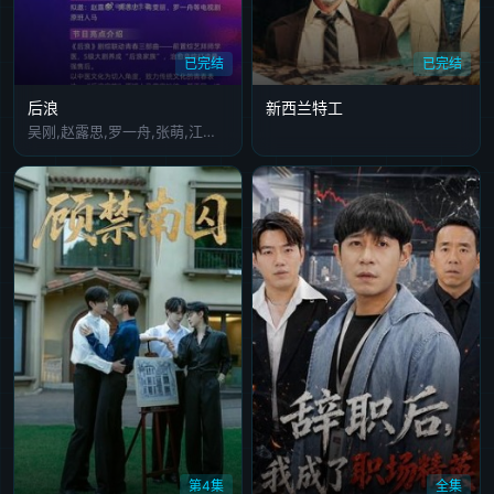
已完结
已完结
后浪
新西兰特工
吴刚,赵露思,罗一舟,张萌,江珊,周澄奥
第4集
全集