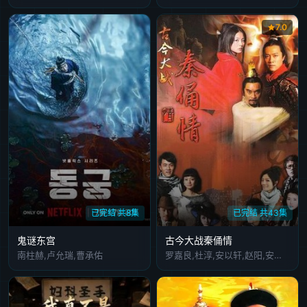
7.0
已完结 共8集
已完结 共43集
鬼谜东宫
古今大战秦俑情
南柱赫,卢允瑞,曹承佑
罗嘉良,杜淳,安以轩,赵阳,安钧璨