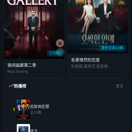
更新至第06集
已完结
毛骨悚然的恋爱
夜间画廊第二季
朴恩斌,梁世宗,邕圣祐
Rod Serling
热播榜
更多
低智商犯罪
1
全24集
逐玉