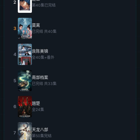
2
第40集已完结
莫离
3
已完结 共40集
良陈美锦
4
全40集+番外
南部档案
5
已完结 共33集
翘楚
6
全24集
天龙八部
7
第50集完结