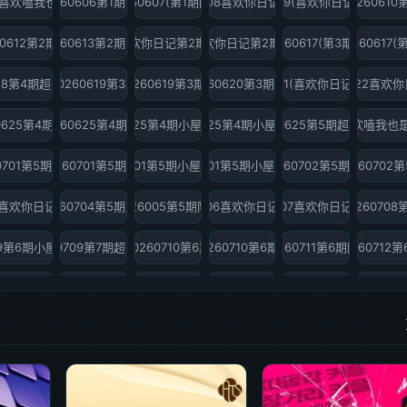
05喜欢嗑我也是第1期
20260606第1期陪看
20260607(第1期陪看)
20260608喜欢你日记第1期上
20260609(喜欢你日记第1期下)
2026061
60612第2期上
20260613第2期陪看
喜欢你日记第2期中
喜欢你日记第2期下
20260617(第3期上)
20260617(
享下
618第4期超长抢先
20260619第3期
20260619第3期上
20260620第3期陪看
20260621(喜欢你日记第3期中)
20260622喜欢
0625第4期(三)
20260625第4期(四)
20260625第4期小屋纯享(三)
20260625第4期小屋纯享(四)
20260625第5期超长抢先
喜欢嗑我也
0701第5期(一)
20260701第5期(二)
20260701第5期小屋纯享(一)
20260701第5期小屋纯享(二)
20260702第5期(三)
20260702第
第5期
03喜欢你日记第5期上
20260704第5期陪看
2026005第5期陪看
20260706喜欢你日记第5期中
20260707喜欢你日记第5期下
2026070
709第6期小屋纯享下
20260709第7期超长抢先
20260710第6期
20260710第6期上
20260711第6期陪看
20260712
15第7期小屋纯享(一)
20260715第7期小屋纯享(二)
20260716第7期(三)
20260716第7期(四)
20260716第7期纯享(三)
20260716第7
0719第7期陪看
20260720喜欢你日记第7期上
20260721喜欢你日记第7期下
20260722第8期(一)
20260722第8期小屋纯享(一)
20260722第8
第8期上
24喜欢嗑我也是第8期下
20260725第8期陪看
20260726第8期陪看
20260727喜欢你日记第8期上
20260728喜欢你日记第8期下
20260729第