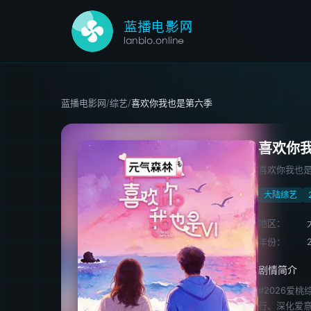
蓝播电影网
/
综艺
/
喜欢你我也是第六季
喜欢你
喜欢你我也是
大陆综艺
地区：
年份：
剧情简介
#2026爱
行、深化爱