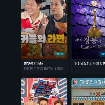
20260729第9期(二)
20260729第9期小屋纯享(一)
20260729第9期小屋纯享(二)
20260730第9期(三)
2026
20260801第9期陪看
20260802第6季第9期陪看
20260803(喜欢你日记第9期上)
20260804喜欢你日记第
20260
20260806第10期纯享(三)
20260806第10期纯享(四)
20260806第11期尝鲜
20260807喜欢嗑我也是第
2026080
第2期
第
来吃碗拉面吗
第5届青龙系列颁奖
刘在石 尹敬浩 朱智勋 金南佶