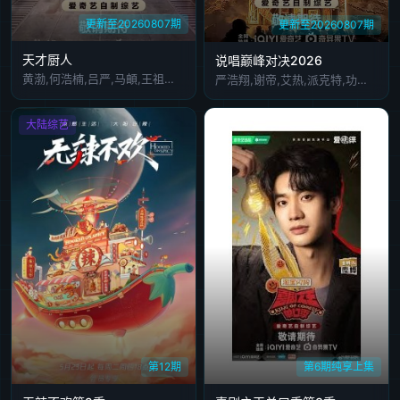
更新至20260807期
更新至20260807期
天才厨人
说唱巅峰对决2026
黄渤,何浩楠,吕严,马頔,王祖蓝,杨超越,岳云鹏,张柏芝
严浩翔,谢帝,艾热,派克特,功夫胖,盛宇,杨长青,刘嘉裕,米尔艾力,李斯丹妮,布瑞吉,翁杰,黄旭,杨博睿,吴嘉轩,白景屹,贰万,孙旸,李大奔,徐赢,郭颖
大陆综艺
第12期
第6期纯享上集