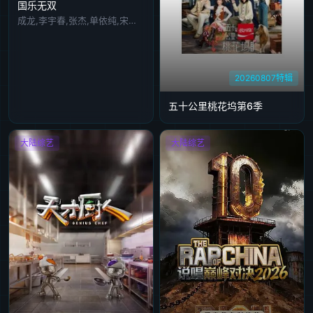
国乐无双
成龙,李宇春,张杰,单依纯,宋亚轩,梁咏琪,王菀之,王栎鑫,张子墨,何浩楠,李昊,姚晓棠,井胧,邵子恒,徐子未,后弦,林奕匡
20260807特辑
五十公里桃花坞第6季
大陆综艺
大陆综艺