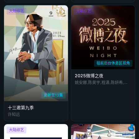
大陆综艺
大陆综艺
毯前后台休息区视角
2025微博之夜
姚安娜,陈昊宇,程潇,陈妍希,刘些宁,刘宇,周震南,王影璐,王琳凯,章昊,张康乐,周柯宇,张艺凡,敖瑞鹏,张天爱,梁壁荧,林博洋,李兰迪,李云霄,卢昱晓,欧阳娜娜,王天放,王安宇,王玉雯,文淇,章若楠,曾舜晞,祝绪丹,周也,周雨彤,张予曦,陈都灵,陈丽君,陈哲远,邓为,段宜恩,丁禹兮,关晓彤,林秋楠,米奇·盖顿,彭昱畅,宋威龙,宋轶,宋祖儿,古力娜扎,张凌赫,张远,王星,阿云嘎,白鹿,悦悦,景甜,李莎旻子,李一桐,刘雨昕,刘宇宁,尼格买提·热合曼,齐思钧,孙艺洲,袁娅维,魏大勋,谢娜,蓝羽,张纯如
更新至13集
十三邀第九季
许知远
大陆综艺