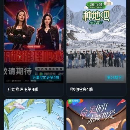
万事屋加更第9期
第26期下
开始推理吧第4季
种地吧第4季
大陆综艺