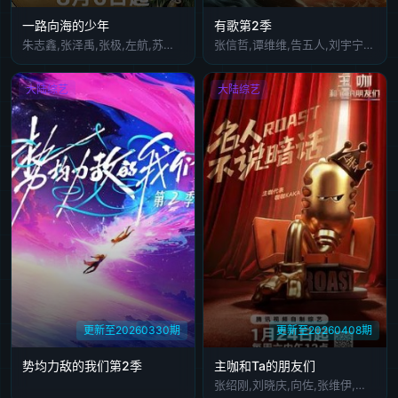
一路向海的少年
有歌第2季
朱志鑫,张泽禹,张极,左航,苏新皓,陆虎,李飞,阎鹤祥
张信哲,谭维维,告五人,刘宇宁,欧阳娜娜
大陆综艺
大陆综艺
更新至20260330期
更新至20260408期
势均力敌的我们第2季
主咖和Ta的朋友们
张绍刚,刘晓庆,向佐,张维伊,范志毅,呼兰,何广智,张纪中,MC热狗,步惊云,管乐,谢依霖,武艺,孟川,赵晓卉,毛衍七,艾福杰尼,米尔艾力,小奇,哈哈曹,颜安,耿大勇