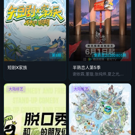
第8期
更新至20260805期
短剧X家族
半熟恋人第5季
谢依霖,董璇,张纯烨,夏之光,沈奕斐
大陆综艺
大陆综艺