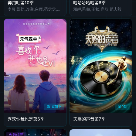
奔跑吧第10季
哈哈哈哈哈第6季
李晨,郑恺,沙溢,白鹿,范丞丞,张真源,孟子义,李昀锐
邓超,陈赫,王勉,鹿晗,范志毅
第10期下
第9期
喜欢你我也是第6季
天赐的声音第7季
大陆综艺