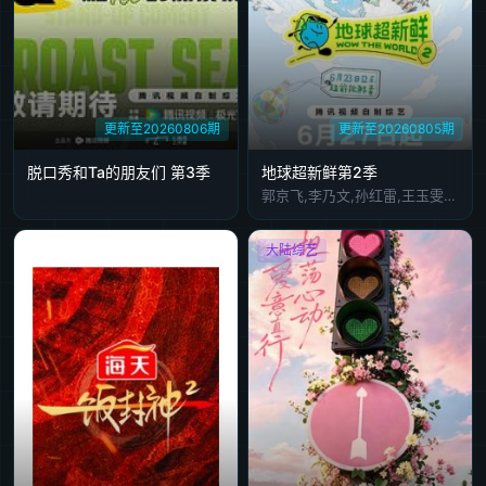
更新至20260806期
更新至20260805期
脱口秀和Ta的朋友们 第3季
地球超新鲜第2季
郭京飞,李乃文,孙红雷,王玉雯,陈星旭,刘宇宁,林一,龚俊
大陆综艺