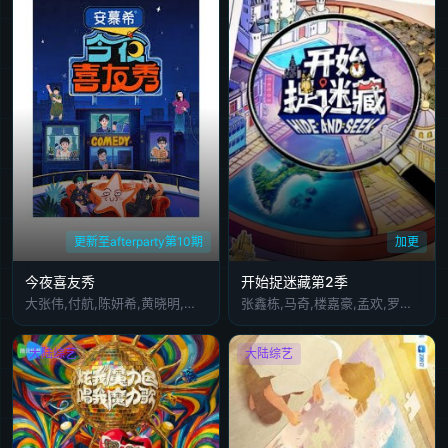
更新至afterparty第10期
加更
今夜喜友秀
开始捉迷藏第2季
大张伟,付航,陈妍希,黄晓明,沈月,房主任,刘仁铖,唐香玉,王勉,小北,詹鑫,于祥宇,翟佳宁,张海宇
张鑫栋,马奇,楼嘉豪,孟欢,罗景文,马琪芮
大陆综艺
大陆综艺