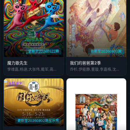
更新至20260522期
更新至20260602期
魔力歌先生
我们的爸爸第2季
李维嘉,杨迪,大张伟,戴军,高进,龚琳娜,黄龄,蒋敦豪,吉克隽逸,张小婉,张宇,王蓉
乔杉,伊能静,董璇,李嘉格,沈奕斐,井胧,余宇涵
大陆综艺
更新至20260802期星乐秀