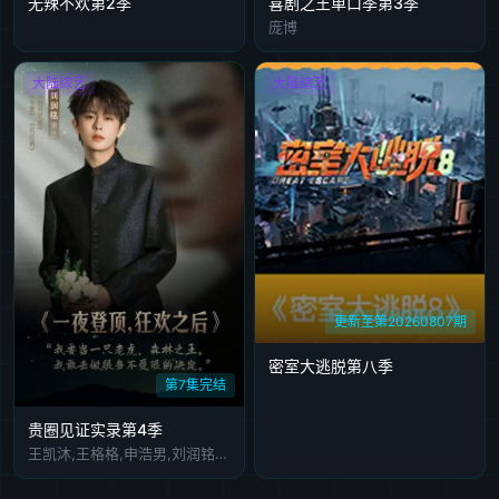
无辣不欢第2季
喜剧之王单口季第3季
庞博
大陆综艺
大陆综艺
更新至第20260807期
密室大逃脱第八季
第7集完结
贵圈见证实录第4季
王凯沐,王格格,申浩男,刘润铭,韩雨彤,曾辉