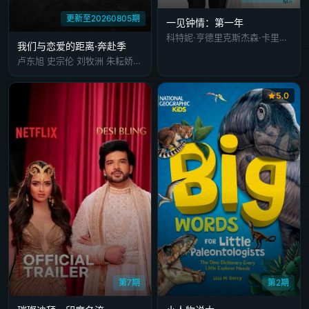
更新至20260805期
一见钟情：第一年
科特妮·亨德里克斯杰森·卡里翁杰米·奥蒂斯
我们与恋爱的距离·奔赴季
卢东旭 史宗伦 刘牧洲 朱耘娇 杨诗语 易冉 叶萌
5.0
第7期
第2期