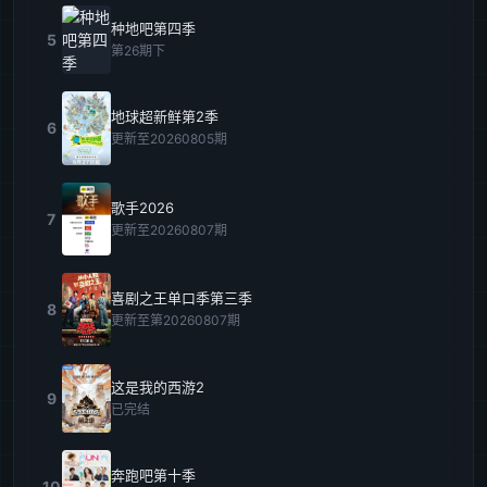
种地吧第四季
5
第26期下
地球超新鲜第2季
6
更新至20260805期
歌手2026
7
更新至20260807期
喜剧之王单口季第三季
8
更新至第20260807期
这是我的西游2
9
已完结
奔跑吧第十季
10