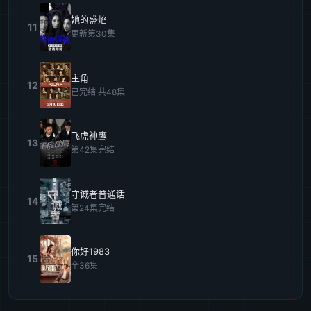
她的盛焰
11
更新第30集
主角
12
已完结 共48集
飞虎神鹰
13
第42集完结
守诚者普通话
14
第24集完结
你好1983
15
全36集