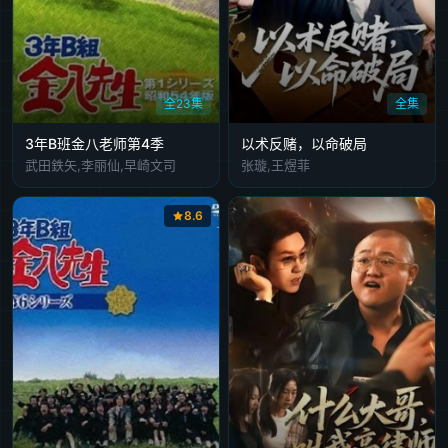
全23集
全集
3年B班金八老师第4季
以术反赌，以命破局
武田鉄矢,李丽仙,早崎文司
张璇,王煜菲
8.6