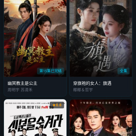
第15集已完结
全集
幽冥教主是公主
穿旗袍的女人：旗遇
周明宇 苏清禾
椰椰＆哲宇
6.8