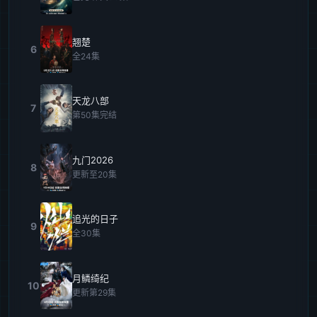
翘楚
6
全24集
天龙八部
7
第50集完结
九门2026
8
更新至20集
追光的日子
9
全30集
月鳞绮纪
10
更新第29集