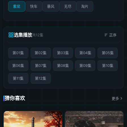
索尼
快车
暴风
无尽
淘片
选集播放
共12集
正序
第01集
第02集
第03集
第04集
第05集
第06集
第07集
第08集
第09集
第10集
第11集
第12集
猜你喜欢
更多