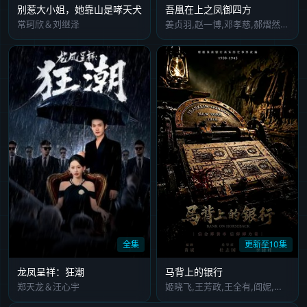
别惹大小姐，她靠山是哮天犬
吾凰在上之凤御四方
常珂欣＆刘继泽
姜贞羽,赵一博,邓孝慈,郝熠然,林亚冬,祖怀,侯明炫,郑千亦,杜煜
全集
更新至10集
龙凤呈祥：狂潮
马背上的银行
郑天龙＆汪心宇
姬晓飞,王芳政,王全有,阎妮,郭烁杰,杜志国,郑卫莉,周舟 Zhou Zhou