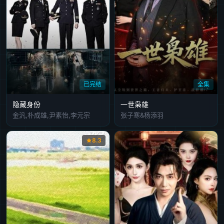
已完结
全集
隐藏身份
一世枭雄
金汎,朴成雄,尹素怡,李元宗
张子寒&杨添羽
8.3