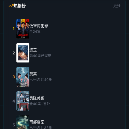
热播榜
更多
低智商犯罪
1
全24集
逐玉
2
第40集已完结
莫离
3
已完结 共40集
良陈美锦
4
全40集+番外
南部档案
5
已完结 共33集