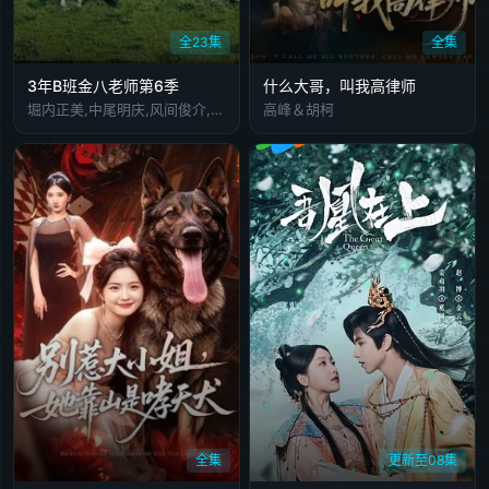
全23集
全集
3年B班金八老师第6季
什么大哥，叫我高律师
堀内正美,中尾明庆,风间俊介,星野真里,倍赏美津子,武田铁矢,上户彩,本仮屋唯佳,佐藤贵广,增田贵久,麻里也,深江卓次,三谷侑未
高峰＆胡柯
全集
更新至08集