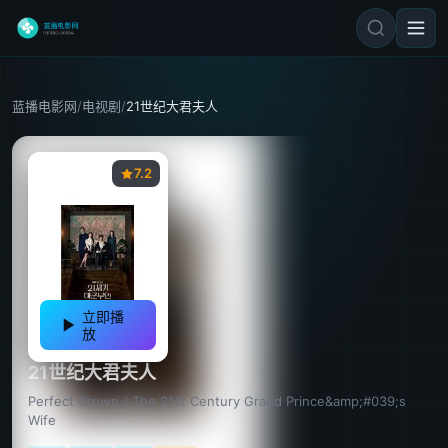
蓝播电影网
/
电视剧
/
21世纪大君夫人
7.2
立即播
放
21世纪大君夫人
Perfect Crown / The 21st Century Grand Prince&amp;#039;s
Wife