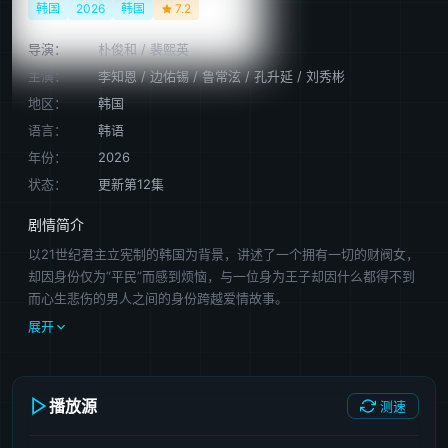
韩国
2026
韩国
7.2
导演：
朴俊和
/
裴熙英
主演：
李知恩
/
边佑锡
/
鲁常泫
/
孔升延
/
刘秀彬
地区：
韩国
语言：
韩语
年份：
2026
状态：
更新第12集
剧情简介
以21世纪君主立宪制的韩国为背景，讲述了一个拥有一切的财阀女，
却因身份仅为“平民”而感到烦恼，与一位身为王子却因什么都得不到
而心生悲伤的男人之间的身份跨越爱情故事。
展开
播放源
测速