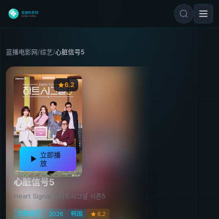
蓝播电影网
/
综艺
/
心脏信号5
6.2
立即播
放
心脏信号5
Heart Signal 5,하트시그널 시즌5
日韩综艺
2026
韩国
6.2