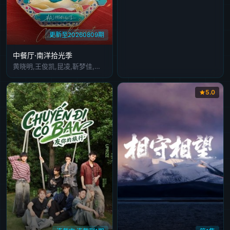
更新至20260809期
中餐厅·南洋拾光季
黄晓明,王俊凯,昆凌,靳梦佳,张雅琪,林述巍,戴军,瞿颖,汪涵,尹浩宇,袁一琦
5.0