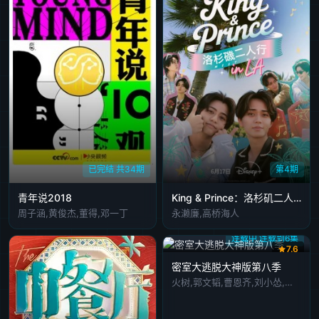
已完结 共34期
第4期
青年说2018
King & Prince：洛杉矶二人行
周子涵,黄俊杰,董得,邓一丁
永濑廉,高桥海人
连载中 连载到6集
7.6
密室大逃脱大神版第八季
火树,郭文韬,曹恩齐,刘小怂,李晋晔