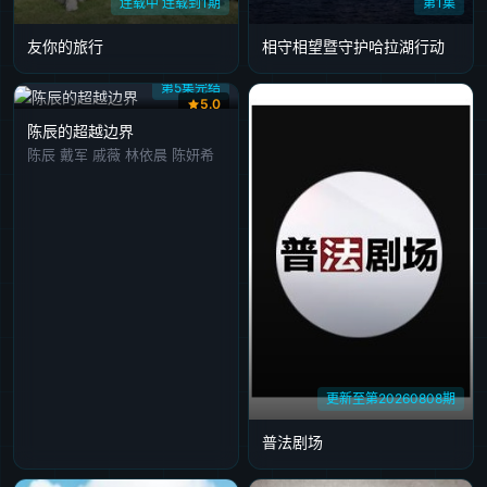
连载中 连载到1期
第1集
友你的旅行
相守相望暨守护哈拉湖行动
第5集完结
5.0
陈辰的超越边界
陈辰 戴军 戚薇 林依晨 陈妍希
更新至第20260808期
普法剧场