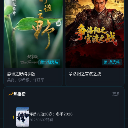
第12期完结
第5集完结
静谧之野纯享版
争洛阳之官渡之战
吴霄、李希根、许红军
热播榜
更多
怦然心动20岁：冬季2026
1
20260607特辑