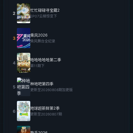
忙忙碌碌寻宝藏2
2
EP07云梯惊变下
乘风2026
3
乘风舞台全纪录
哈哈哈哈哈第二季
4
第11期下
种地吧第四季
5
更新至20260808期加更版
地球超新鲜第2季
6
更新至20260807期
歌手2026