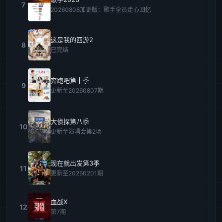
7
20260808加更版：歌手全员走心回忆
这是我的西游2
8
已完结
奔跑吧第十季
9
更新至20260807期
大侦探第八季
10
更新至演唱会第2场
现在就出发第3季
11
更新至20260201期
血战X
12
第7期