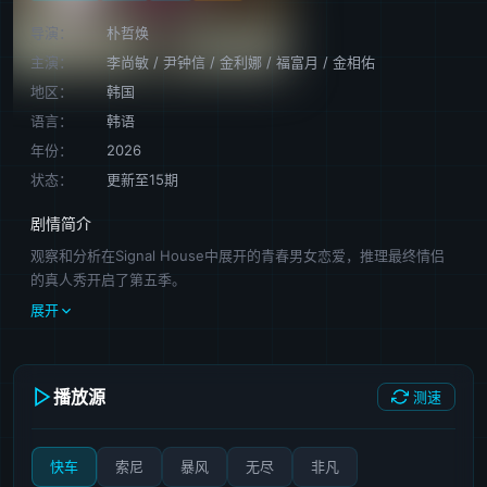
导演：
朴哲焕
主演：
李尚敏
/
尹钟信
/
金利娜
/
福富月
/
金相佑
地区：
韩国
语言：
韩语
年份：
2026
状态：
更新至15期
剧情简介
观察和分析在Signal House中展开的青春男女恋爱，推理最终情侣
的真人秀开启了第五季。
展开
播放源
测速
快车
索尼
暴风
无尽
非凡