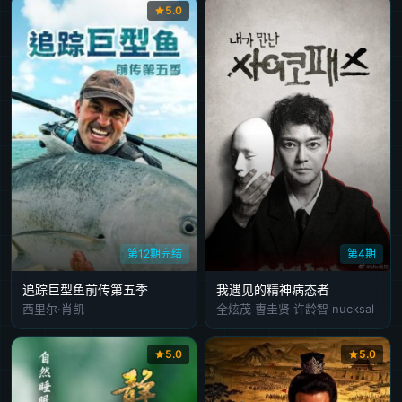
5.0
第12期完结
第4期
追踪巨型鱼前传第五季
我遇见的精神病态者
西里尔·肖凯
全炫茂 曺圭贤 许龄智 nucksal
5.0
5.0