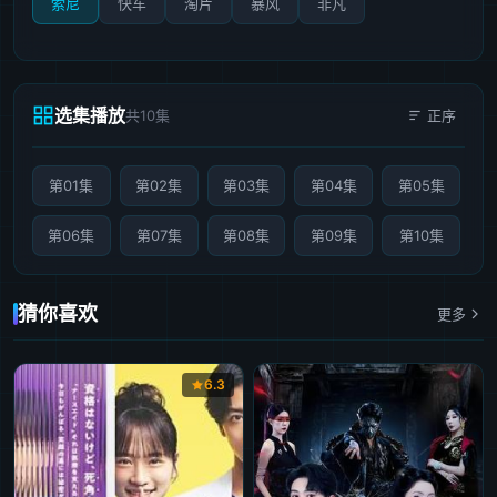
索尼
快车
淘片
暴风
非凡
选集播放
共10集
正序
第01集
第02集
第03集
第04集
第05集
第06集
第07集
第08集
第09集
第10集
猜你喜欢
更多
6.3