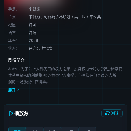
导演：
李智媛
主演：
朱智勋
/
河智苑
/
林珍娜
/
吴正世
/
车珠英
地区：
韩国
语言：
韩语
年份：
2026
状态：
已完结 共10集
剧情简介
&nbsp;为了站上大韩民国的权力之巅，投身权力卡特尔(译注:检察官
体系中紧密的利益集团)的检察官方泰燮，与围绕在他身边的人所上
演的一场激烈生存博弈。
展开
播放源
测速