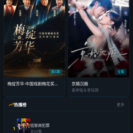
第5集
全集
梅绽芳华·中国戏剧梅花奖艺术家口述史
京婚沉瘾
袁梓铭＆李珏琪
热播榜
更多
低智商犯罪
1
全24集