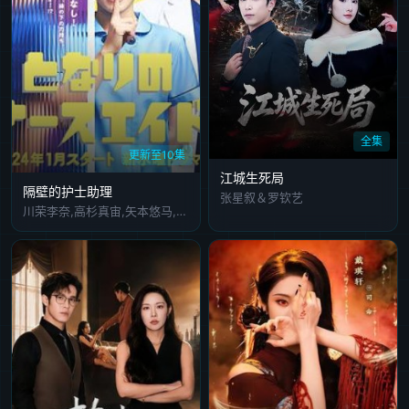
全集
更新至10集
江城生死局
隔壁的护士助理
张星叙＆罗钦艺
川荣李奈,高杉真宙,矢本悠马,吉住,上杉柊平,织田梨沙,古田新太,成海璃子,小手伸也,水野美纪