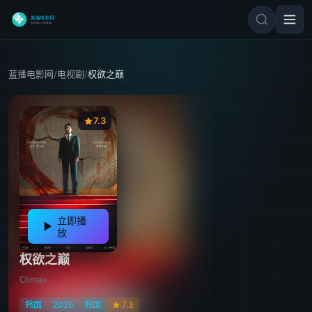
蓝播电影网
/
电视剧
/
权欲之巅
7.3
立即播
放
权欲之巅
Climax
韩国
2026
韩国
7.3