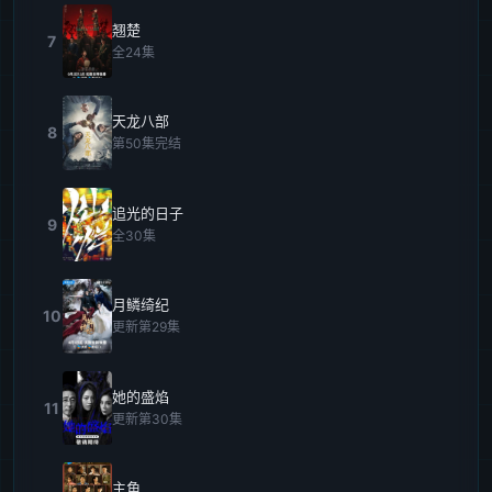
翘楚
7
全24集
天龙八部
8
第50集完结
追光的日子
9
全30集
月鳞绮纪
10
更新第29集
她的盛焰
11
更新第30集
主角