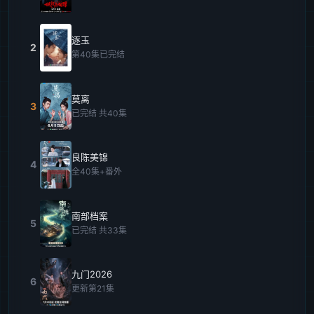
逐玉
2
第40集已完结
莫离
3
已完结 共40集
良陈美锦
4
全40集+番外
南部档案
5
已完结 共33集
九门2026
6
更新第21集