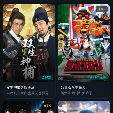
8.8
全24集
第49集完结
双生神捕之墙头马上
超兽战队生命人
宋木子,袁大森,金美辰,张梦露,李柏言
嶋大輔,西村和彦,森恵
5.0