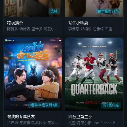
完结
更新至第22集
跨境擂台
站住小哑妻
阿曼多·汤姆森,里卡多·阿瓦尔卡,Paco Rueda,Valeria Burgos
李沛恩 郑楠汐 胡雅绮 王蕾
连载中 连载到3集
第7集完结
做我的专属队友
四分卫第三季
拉差塔·皮澈肖特,苏拉德·皮凌瓦,乔提帕·苏拉萨瓦,纳缇萨勘·差洛特,贲·奔伽铭·格伦威尔,瓦拉提普·基迪派山,Jay Sorathon Chaloemlapsombut,查卢彭·提坤朋提拉翁
杰登·丹尼尔斯,Joe Flacco,Baker Mayfield,Cam Ward