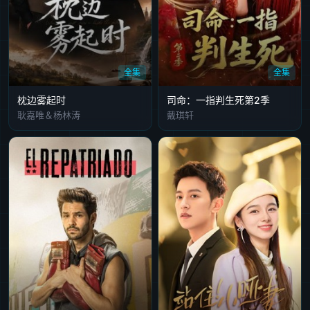
全集
全集
枕边雾起时
司命：一指判生死第2季
耿嘉唯＆杨林涛
戴琪轩