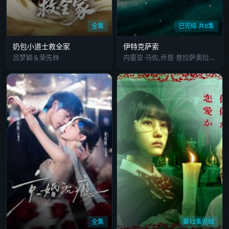
全集
已完结 共8集
奶包小道士救全家
伊特克萨索
吕梦颖＆荣先林
内雷亚·马佐,乔恩·普拉萨奥拉,伊齐亚尔·阿蒂恩萨
全集
第12集完结