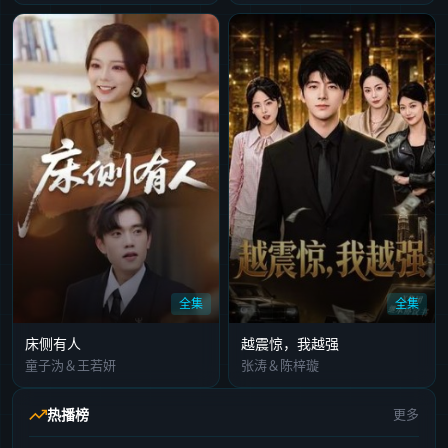
全集
全集
床侧有人
越震惊，我越强
童子沩＆王若妍
张涛＆陈梓璇
热播榜
更多