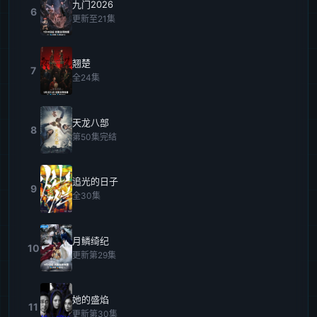
九门2026
6
更新至21集
翘楚
7
全24集
天龙八部
8
第50集完结
追光的日子
9
全30集
月鳞绮纪
10
更新第29集
她的盛焰
11
更新第30集