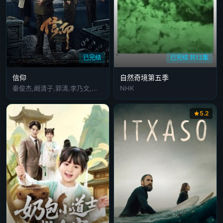
已完结
已完结 共13集
信仰
自然奇境第五季
秦俊杰,阚清子,郭涛,李乃文,种丹妮,甘婷婷,马雅舒,张静静,赵龙豪,王斑,白卉子,卜冠之
NHK
5.2