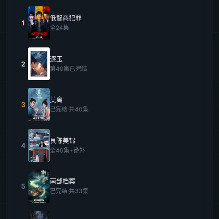
低智商犯罪
1
全24集
逐玉
2
第40集已完结
莫离
3
已完结 共40集
良陈美锦
4
全40集+番外
南部档案
5
已完结 共33集