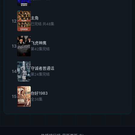
主角
12
已完结 共48集
飞虎神鹰
13
第42集完结
守诚者普通话
14
第24集完结
你好1983
15
全36集