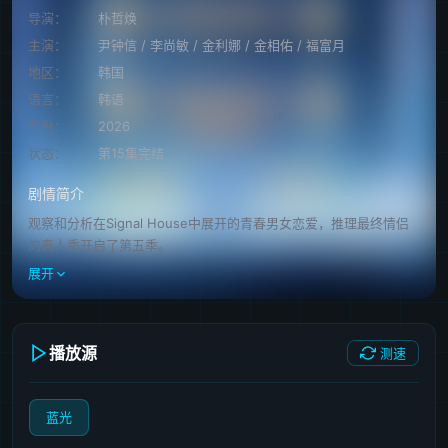
导演：
朴哲焕
主演：
尹钟信
/
李尚敏
/
金利娜
/
金相佑
/
福富月
地区：
韩国
语言：
韩语
年份：
2026
状态：
第15集完结
剧情简介
观察和分析在Signal House中展开的青春男女恋爱，推理最终情侣
的真人秀开启了第五季。
展开
播放源
测速
蓝光