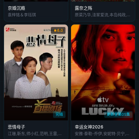
京婚沉瘾
露奈之殇
袁梓铭＆李珏琪
原菜乃华,洼冢爱流,本岛纯政,影山优佳,泷泽绘里香,驹井莲,島村龍乃介,加藤小夏,道上珠妃,正名仆蔵,根岸季衣
6.0
完结
更新至第05集
悲情母子
幸运女神2026
江珊,靳东,师小红,范明,王雷,莫小奇
安雅·泰勒-乔伊,安妮特·贝宁,蒂莫西·奥利芬特,安洁纽·艾莉丝-泰勒,小克利夫顿·克林斯,德鲁·斯塔基,威廉·菲克纳,莫·麦克雷,Mika McCalla,阿德因·恩卡拉德,马修·劳奇,Ariel Flores,埃里克·兰格,奎因·奥恩,迪恩·S·贾格尔,克雷格·韦茨巴赫尔,Antal Kalik,米西·克莱尔·法尔科内,蒂莫西 E.古德温,尤金·金