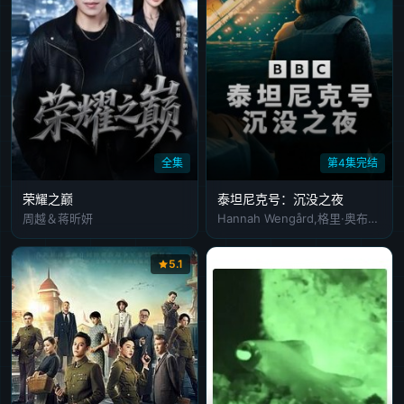
全集
第4集完结
荣耀之巅
泰坦尼克号：沉没之夜
周越＆蒋昕妍
Hannah Wengård,格里·奥布莱恩,里斯·曼尼恩,Sara Diab,Adam Rhys-Charles,薇姬·艾伦,丽莎·霍姬,Candida Gubbins,Andy Doherty,Ciaran McCourt,泰戈尔·德鲁-哈尼,Michael Johnston,Parnell Scott,萨拉·迪伦,夏洛特·麦柯里,琼尼·埃弗里特,帕特里克·布坎南,基里安·菲兰,Matthew Cassidy,奥伊辛·汤普森,福里斯特·博斯韦尔,尤娜·卡里尔
5.1