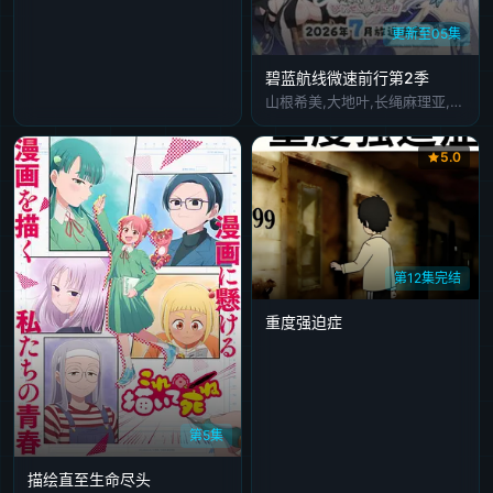
更新至05集
碧蓝航线微速前行第2季
山根希美,大地叶,长绳麻理亚,阿部里果
5.0
第12集完结
重度强迫症
第5集
描绘直至生命尽头