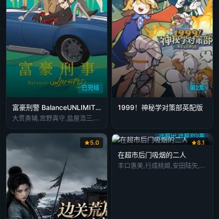
已完结
第2集
富豪刑警 BalanceUNLIMITED
1999！神秘学对策部英配版
大贯勇辅,宫野真守,盐屋浩三,神谷明,熊谷健太郎,上田丽奈,高桥伸也,小山力也,榎木淳弥,坂本真绫
连载中 连载到5集
5.0
8.1
在超市后门吸烟的二人
丰口惠美,行成桃姬,安田陆矢,佐藤拓也,星希成奏