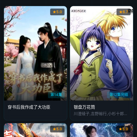
第46集
第47集
第48集
第49集
第50集
5.0
6.7
第51集
第52集
第53集
第54集
第14集
第12集完结
穿书后我作成了大功臣
银盘万花筒
川澄绫子,吉野裕行,小杉十郎太,铃木弘子,斋藤千和,能登麻美子,井上麻里奈,千叶一伸,冈本麻弥,村井每早
5.0
5.0