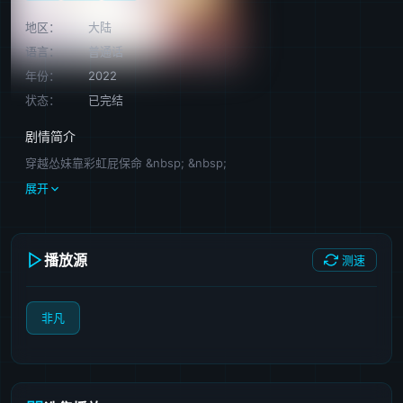
地区：
大陆
语言：
普通话
年份：
2022
状态：
已完结
剧情简介
穿越怂妹靠彩虹屁保命 &nbsp; &nbsp;
展开
播放源
测速
非凡