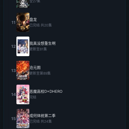
全27集
盘龙
11
已完结 共20集
我真没想重生啊
12
更新至81集
沧元图
13
更新至第89集
恶魔高校D×DHERO
14
完结
成何体统第二季
15
已完结 共24集