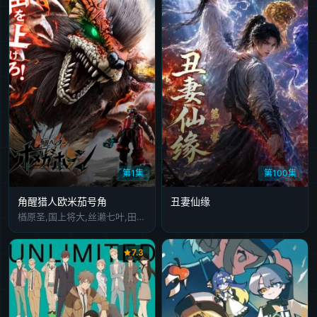
第1集
第100集
角醒猎人欧米茄号角
丑妻仙缘
楢原圣,国上将大,丝濑七叶,田鹤翔吾,小西咏斗,光宗薰,桜庭大翔,三浦舞华,加藤清史郎,长田光平,潘惠美
7.3