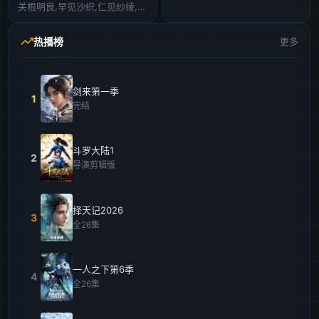
关根明良,早见沙织,仁见纱绫,藤村花音,日高范子,种崎敦美,野上尤加奈,井上喜久子
热播榜
更多
剑来第一季
1
完结
斗罗大陆1
2
导演剪辑版
择天记2026
3
全26集
一人之下第6季
4
全26集