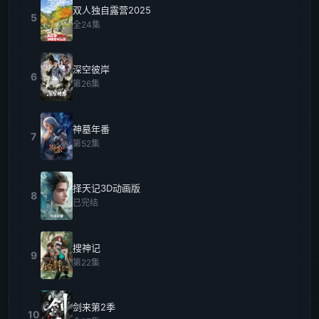
双人独自露营2025
5
全24集
深空彼岸
6
第26集
神墓年番
7
第52集
择天记3D动画版
8
已完结
搜神记
9
第22集
剑来第2季
10