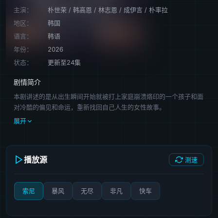
主演：
朴世荣
/
韩高恩
/
林志恩
/
成伊言
/
朴率拉
地区：
韩国
语言：
韩语
年份：
2026
状态：
更新至24集
剧情简介
本剧讲述的是从出生瞬间开始就被打上家庭崩溃烙印的一个孩子和面
对冷酷的偏见和命运，重新找回自己人生的女性故事。
展开
播放源
测速
索尼
暴风
无尽
非凡
快车