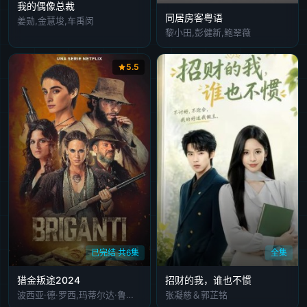
我的偶像总裁
同居房客粤语
姜勋,金慧埈,车禹闵
黎小田,彭健新,鲍翠薇
5.5
已完结 共6集
全集
猎金叛途2024
招财的我，谁也不惯
波西亚·德·罗西,玛蒂尔达·鲁茨,费德里科·伊帕迪,伊瓦娜·洛蒂托,南多·鲍勒
张凝慈＆郭芷铭