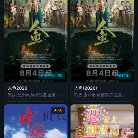
更新至第12集
第12集
人鱼2026
人鱼(2026)
刘孜,张开泰,黄杨钿甜,董勇,张帆,陈创,何思甜,张棪琰,罗海琼,是安,赵健,段钰,董向荣,薛佳凝,方晓东,李庆誉,张译文
刘孜,张开泰,黄杨钿甜,董勇,张帆,陈创,何思甜,张棪琰,罗海琼,是安,赵健,段钰,董向荣,薛佳凝,方晓东,李庆誉,张译文
7.6