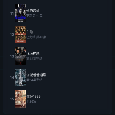
她的盛焰
11
更新第30集
主角
12
已完结 共48集
飞虎神鹰
13
第42集完结
守诚者普通话
14
第24集完结
你好1983
15
全36集