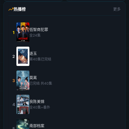
热播榜
更多
低智商犯罪
1
全24集
逐玉
2
第40集已完结
莫离
3
已完结 共40集
良陈美锦
4
全40集+番外
南部档案
5