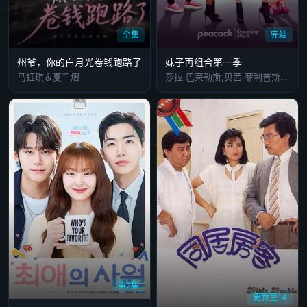
全集
完结
州爷，你的白月光卷钱跑路了
妹子再组合第一季
马钰琪＆夏千熠
莎拉·巴莱勒斯,贝茜·菲利普斯,保拉·佩尔,芮妮·戈兹贝里,Daniel Breaker,Erika Henningsen,阿什利·朴,乔纳森·哈达里,安德鲁·兰内斯,Julius Conceicao,Piter Marek,Grey Henson,Janine Brito,Jeremiah Craft,Penelope Richmond,迪恩·文特斯,凡妮莎·威廉斯,查德·科尔曼,约翰·鲁兹,巴顿·考珀斯维特,杨伯文,蒂娜·菲,艾米·塞德丽丝,安珀·鲁芬,马里奥·坎通,尼尔·弗林,威尔·切斯,蒂姆·麦道
第2集
更新至14