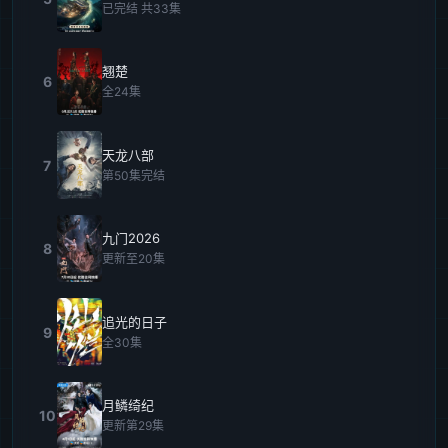
已完结 共33集
翘楚
6
全24集
天龙八部
7
第50集完结
九门2026
8
更新至20集
追光的日子
9
全30集
月鳞绮纪
10
更新第29集