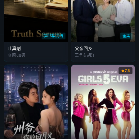
第15集完结
全集
吐真剂
父亲回乡
查德·加德
王争＆胡洋
7.5