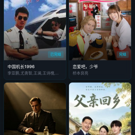
已完结
完结
中国机长1996
恋爱吧，少爷
李亚鹏,尤勇智,王澜,王诗槐,郑仲茵,伊春德,玛尔塔,杨华沙,Richard,liedle,Chris,barden,Yoser,solomdn,Dan,Bolmkk,李小明,徐正运,张燕,贾东朔,陆金龙,陈颖映,牛银红
桥本良亮