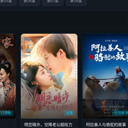
第05集
第06集
第07集
第08集
已完结
全集
已完结 
明恋暗许，空降老公超给力
阿拉善人与骆驼的故事