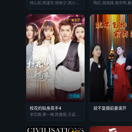
林心如,杨谨华,杨祐宁,凤小岳,吴慷仁,霍建华,刘品言,谢琼煖,谢欣颖,郭雪芙,张轩睿,江宜蓉,章广辰,郑元畅,刘敬,王柏杰,修杰楷,林柏宏,王净,曾敬骅,张睿家,胡玮杰,谢雨芝,屈中恒,应采灵,王静莹,伊正,黄柔闽,朱宥丞,范瑞君,陈博正
5.7
已完结
校花的贴身高手4
就不复婚前妻滚开
李宗霖,黄一琳,陈雅丽,王姿允,黄心娣,熊玉婷,张鑫
9.2