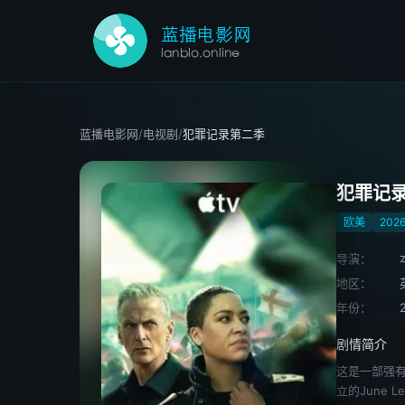
蓝播电影网
/
电视剧
/
犯罪记录第二季
犯罪记
欧美
202
导演：
地区：
年份：
剧情简介
这是一部强
立的June