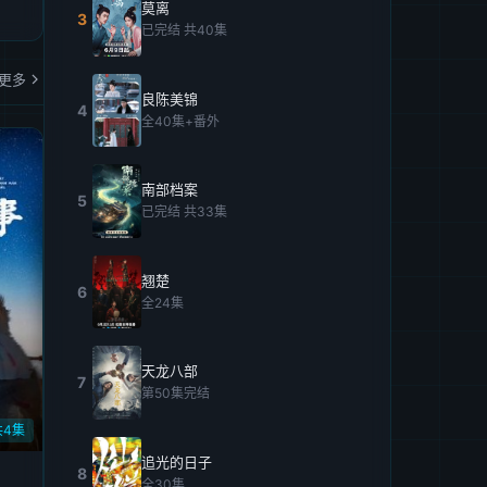
莫离
3
已完结 共40集
更多
良陈美锦
4
全40集+番外
南部档案
5
已完结 共33集
翘楚
6
全24集
天龙八部
7
第50集完结
共4集
追光的日子
8
全30集