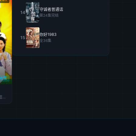
守诚者普通话
14
第24集完结
你好1983
15
全36集
30集
吴孟达,吴镇宇,罗慧娟,蓝洁瑛,周星驰