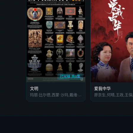
已完结 共9集
文明
爱我中华
玛丽·比尔德,西蒙·沙玛,戴维·奥卢索加