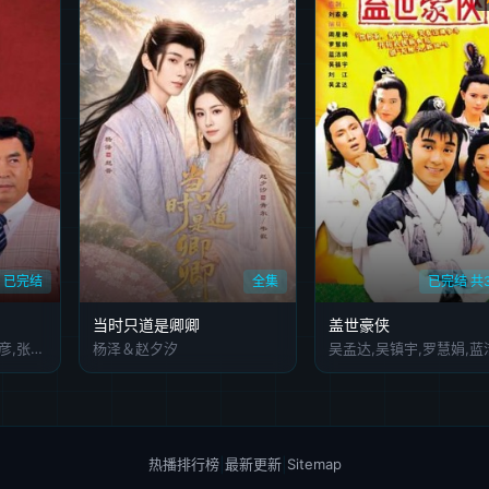
已完结
全集
已完结 共
当时只道是卿卿
盖世豪侠
廖京生,何晴,王政,王保彦,张恩宁
杨泽＆赵夕汐
热播排行榜
|
最新更新
|
Sitemap