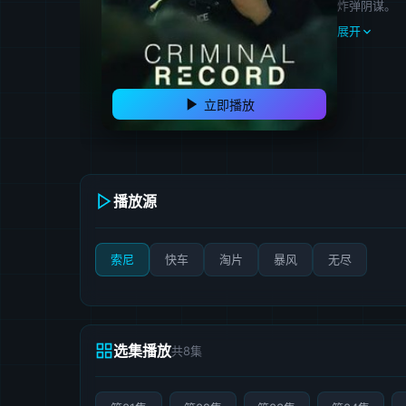
炸弹阴谋。
展开
立即播放
播放源
索尼
快车
淘片
暴风
无尽
选集播放
共8集