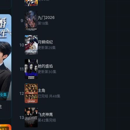
九门2026
9
第18集
月鳞绮纪
10
更新第29集
她的盛焰
11
更新第30集
主角
12
全集
已完结 共48集
生
飞虎神鹰
13
第42集完结
8.1