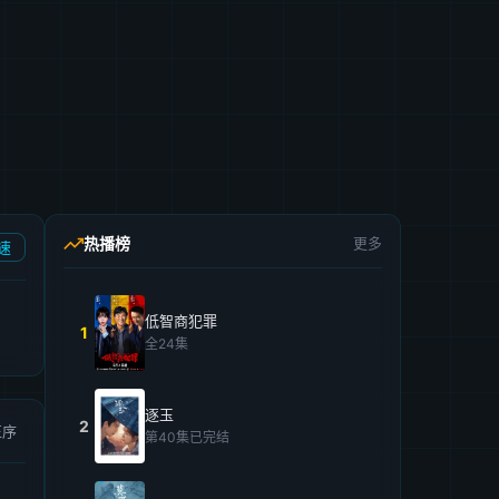
热播榜
更多
速
低智商犯罪
1
全24集
逐玉
2
正序
第40集已完结