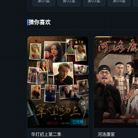
第01集
第02集
第03集
第04集
猜你喜欢
7.6
已完结
华灯初上第二季
河洛康家