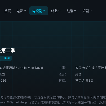
首页
电影
电视剧
综艺
动漫
短剧
录第二季
6
英国
本·威廉姆斯
/
Joelle Mae David
主演：
彼得·卡帕尔迪
/
库什·
英国
语言：
英语
2026
状态：
已完结 共8集
有力的角色驱动型惊悚剧，设定在当代伦敦的中心，探讨了真相悬而未决时的执
 Lenker与Daniel Hegarty被迫组成脆弱的联盟。这场始于追捕凶手的