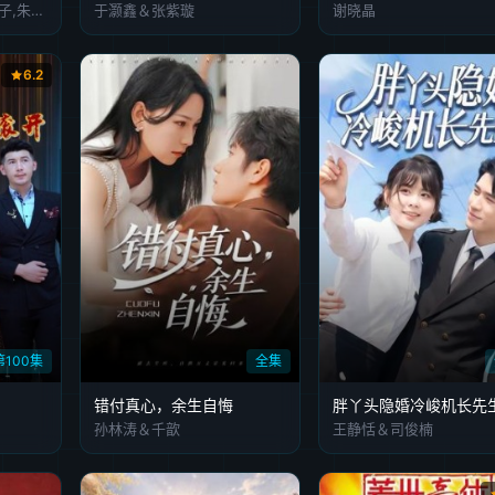
陶红,胡海锋,施京明,巍子,朱婷,刘旭
于灏鑫＆张紫璇
谢晓晶
6.2
第100集
全集
错付真心，余生自悔
胖丫头隐婚冷峻机长先
孙林涛＆千歆
王静恬＆司俊楠