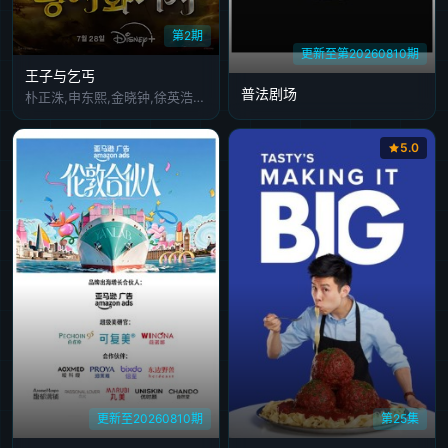
第2期
更新至第20260810期
王子与乞丐
普法剧场
朴正洙,申东熙,金晓钟,徐英浩,金曜汉,朴志晟
5.0
更新至20260810期
第25集