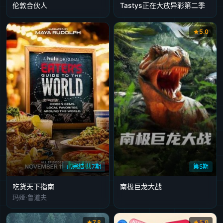
伦敦合伙人
Tastys正在大放异彩第二季
5.0
已完结 共7期
第5期
吃货天下指南
南极巨龙大战
玛娅·鲁道夫
7.8
5.0