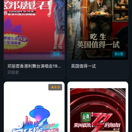
完结
第6集
邓丽君香港利舞台演唱会1976
英国值得一试
邓丽君
8.9