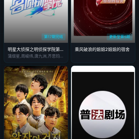
第17期完结
更新至第5期
明星大侦探之明侦探学院第1季
乘风破浪的姐姐2姐姐的宿舍
蒲熠星,周峻纬,唐九洲,齐思钧,石凯,郭文韬,邵明明