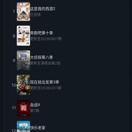
这是我的西游2
7
已完结
奔跑吧第十季
8
更新至20260807期
大侦探第八季
9
更新至演唱会第2场
现在就出发第3季
10
更新至20260201期
血战X
11
第7期
快乐老家
12