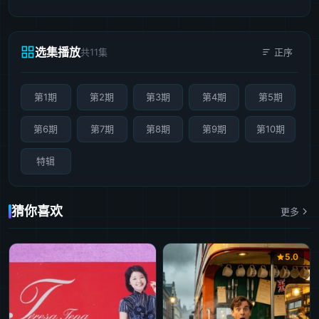
选集播放
共11集
正序
第1期
第2期
第3期
第4期
第5期
第6期
第7期
第8期
第9期
第10期
特辑
猜你喜欢
更多
5.0