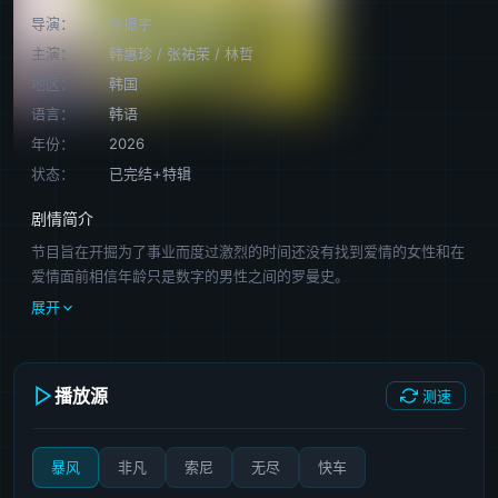
导演：
朴振宇
主演：
韩惠珍
/
张祐荣
/
林哲
地区：
韩国
语言：
韩语
年份：
2026
状态：
已完结+特辑
剧情简介
节目旨在开掘为了事业而度过激烈的时间还没有找到爱情的女性和在
爱情面前相信年龄只是数字的男性之间的罗曼史。
展开
播放源
测速
暴风
非凡
索尼
无尽
快车