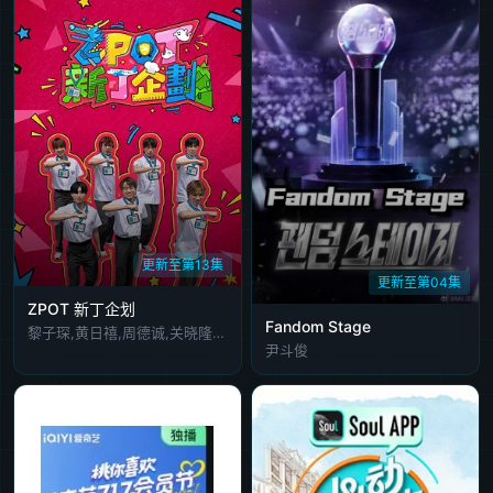
更新至第13集
更新至第04集
ZPOT 新丁企划
Fandom Stage
黎子琛,黄日禧,周德诚,关晓隆,陈缙羲,张肇维,林焯彦
尹斗俊