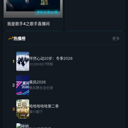
更新至第60集
我是歌手4之歌手直播间
热播榜
更多
怦然心动20岁：冬季2026
1
20260607特辑
乘风2026
2
乘风舞台全纪录
哈哈哈哈哈第二季
3
第11期下