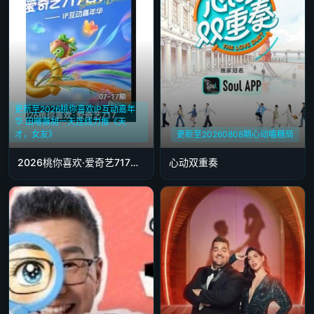
更新至2026桃你喜欢IP互动嘉年
华 田曦薇胡一天连线力推《天
才，女友》
更新至20260808期心动嗑糖局
2026桃你喜欢·爱奇艺717会员节——IP互动嘉年华
心动双重奏