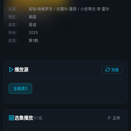
主演：
安珀·哈格罗夫
/
拉塞尔·塞奇
/
小史蒂文·李·霍尔
地区：
美国
语言：
英语
年份：
2025
状态：
第1期
播放源
测速
全高清3
选集播放
共1集
正序