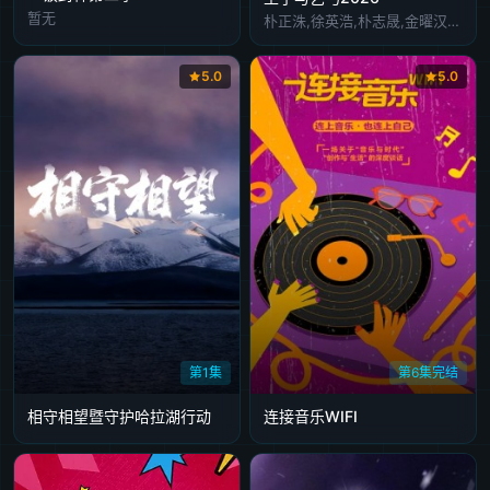
暂无
朴正洙,徐英浩,朴志晟,金曜汉,申东熙
5.0
5.0
第1集
第6集完结
相守相望暨守护哈拉湖行动
连接音乐WIFI