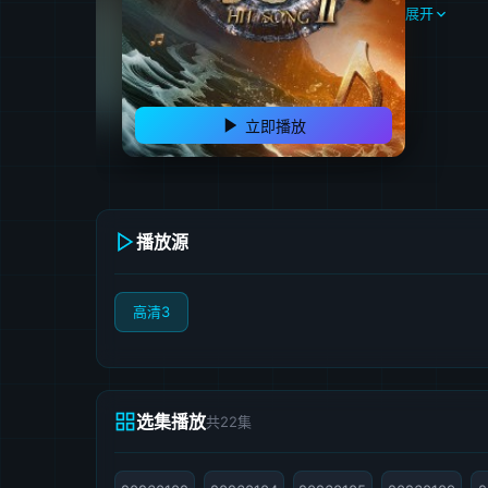
展开
立即播放
播放源
高清3
选集播放
共22集