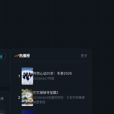
热播榜
更多
速
怦然心动20岁：冬季2026
1
20260607特辑
忙忙碌碌寻宝藏2
2
20260808宝藏挖呀挖：王安宇田曦薇
正序
味蕾拿捏