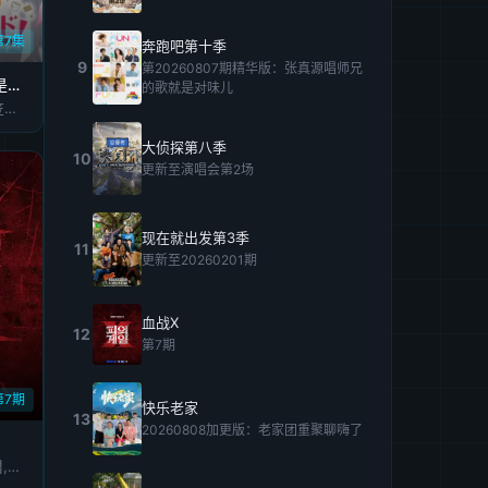
第7集
奔跑吧第十季
9
第20260807期精华版：张真源唱师兄
女主角？圣女？不，我是杂役女仆(自豪)！
的歌就是对味儿
宫本侑芽,大久保瑠美,日笠阳子,天崎滉平,小野友树,堀江瞬,仲村宗悟
大侦探第八季
10
更新至演唱会第2场
现在就出发第3季
11
更新至20260201期
血战X
12
第7期
第7期
快乐老家
13
20260808加更版：老家团重聚聊嗨了
李尚敏,洪榛浩,박지민,곽범,서출구,하승진