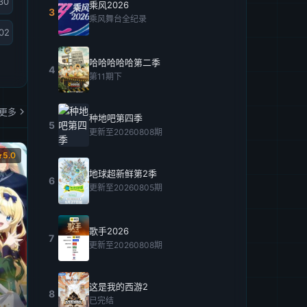
30
乘风2026
3
乘风舞台全纪录
02
哈哈哈哈哈第二季
4
第11期下
更多
种地吧第四季
5
更新至20260808期
5.0
地球超新鲜第2季
6
更新至20260805期
歌手2026
7
更新至20260808期
这是我的西游2
8
已完结