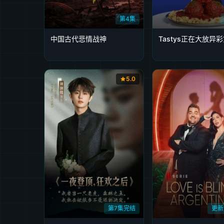
第4集
中国古代悲情战神
Tastys正在大放异
5.0
第7集完结
更新