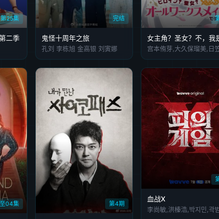
第25集
完结
彩第二季
鬼怪十周年之旅
孔刘 李栋旭 金高银 刘寅娜
血战X
至04集
第4期