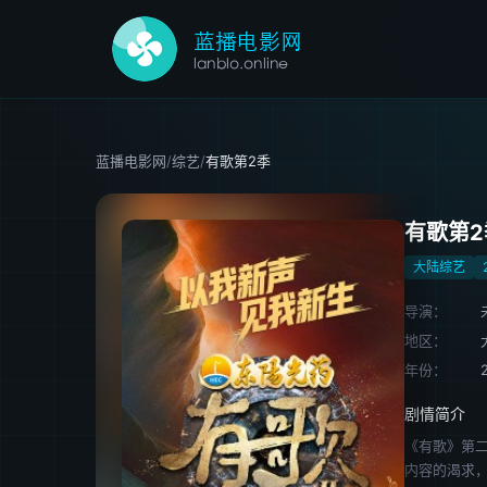
蓝播电影网
/
综艺
/
有歌第2季
有歌第2
大陆综艺
导演：
地区：
年份：
剧情简介
《有歌》第
内容的渴求