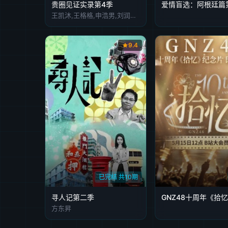
贵圈见证实录第4季
爱情盲选：阿根廷篇
王凯沐,王格格,申浩男,刘润铭,韩雨彤,曾辉
9.4
已完结 共10期
寻人记第二季
方东昇