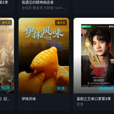
第2季
我遇见的精神病态者
全炫茂 曺圭贤 许龄智 nucksal
5.0
5.0
第4期
第2集
第6期纯
GNZ48十周年《拾忆》纪念片
伊抹风味
喜剧之王单口季第3季
庞博