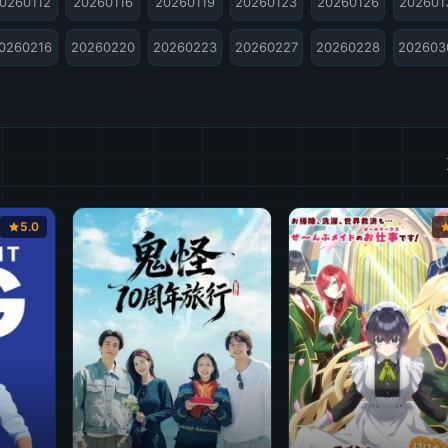
0260112
20260116
20260119
20260123
20260126
202601
0260216
20260220
20260223
20260227
20260228
202603
5.0