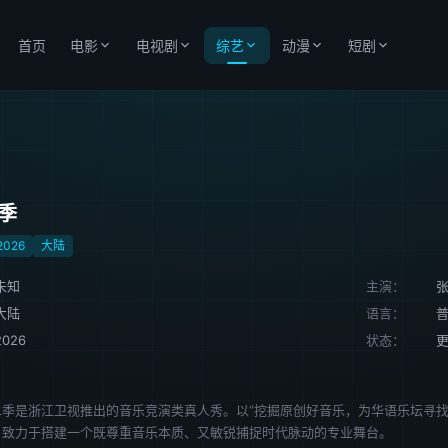
首页
电影
电视剧
综艺
动漫
短剧
季
2026
大陆
未知
主演：
大陆
语言：
2026
状态：
更
二季是浙江卫视推出的音乐竞演类真人秀。以“挖掘原创好音乐，为华语乐坛寻找
，致力于搭建一个既尊重音乐本质、又敏锐捕捉时代脉动的专业舞台。