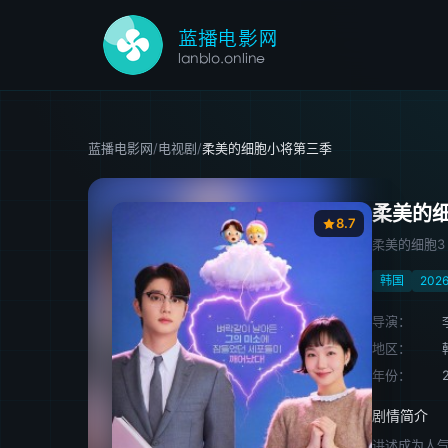
蓝播电影网
/
电视剧
/
柔美的细胞小将第三季
柔美的
8.7
柔美的细胞3 / 
韩国
202
导演：
地区：
年份：
剧情简介
讲述成为人