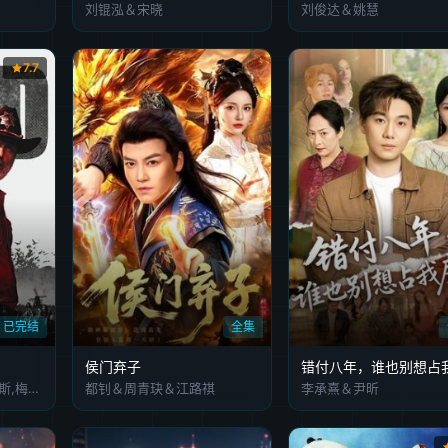
刘锟泓＆宋晓
刘俊达＆姚慧
7.7
已完结
全集
侯门弃子
安德鲁·林肯,诺曼·瑞杜斯,梅丽莎·麦克布莱德,劳伦·科汉,丹娜·奎里拉,钱德勒·里格斯,阿兰娜·莫特森,克里斯蒂·瑟拉图斯,乔什·麦克德米特,塞斯·吉列姆,罗斯·马昆德,连尼·詹姆斯,杰弗里·迪恩·摩根,丹·福勒
都钊＆周青玦＆江路祺
李承熹＆尹昕