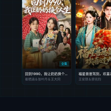
全集
回到1990，我让奶奶换个人生
福星兽崽驾到，欢喜
崔栖涵＆张叶丹＆王大同
王安琪＆廖兆钧