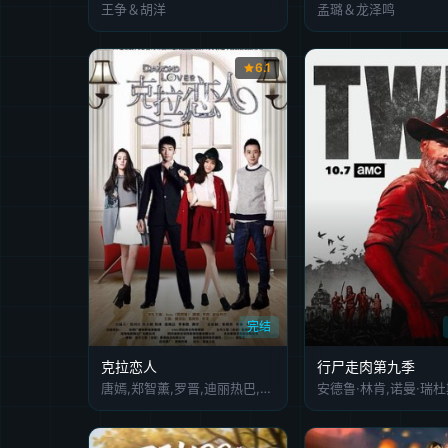
王争＆胡洋
孟璐＆龙泽鸣
6.1
完结
克拉恋人
行尸走肉第九季
唐嫣,郑智薰,罗晋,迪丽热巴,姚奕辰,张雯,王东,郭柯彤,白凡,侯雪龙,郭静琳,薛祺,傅方俊,陈姝,杨亚,方晓莉,王艺博,陈雅斓,丁柳雁,宫韵,马捷,沈东军,张兰,朱薇薇,陆忠,杜娟,方彧,王雅静,马亚楠,李艳冰,朱文超,王嘉诚,张燕峰,金光民,许楚涵,侯越秋,刘亚鹏,白茹,杨凯迪,赵纯,周茜,陈玥,朱建,聂新源,张译文