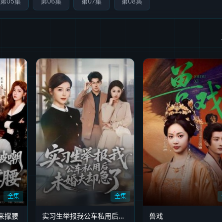
第05集
第06集
第07集
第08集
全集
全集
来撑腰
实习生举报我公车私用后，未婚夫却急了
兽戏