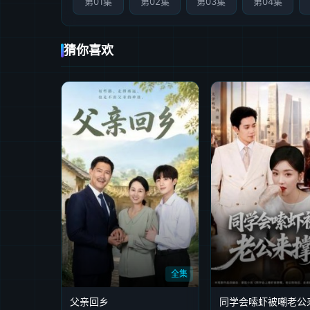
第01集
第02集
第03集
第04集
猜你喜欢
全集
父亲回乡
同学会嗦虾被嘲老公