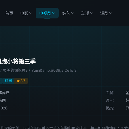
首页
电影
电视剧
综艺
动漫
短剧
细胞小将第三季
柔美的细胞君3 / Yumi&amp;#039;s Cells 3
6
韩国
8.7
李尚烨
主演：
韩国
语言：
2026
状态：
已
气作家的柔美，以及仍旧只关心柔美的细胞们再次成长，并一如既往地陷入恋爱的