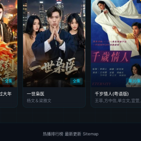
全集
全集
第20
过大年
一世枭医
千岁情人(粤语版)
杨文＆梁雅文
热播排行榜
|
最新更新
|
Sitemap