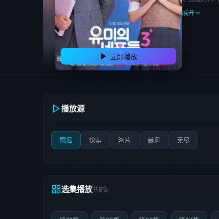
展开
立即播放
播放源
索尼
快车
淘片
暴风
无尽
选集播放
共8集