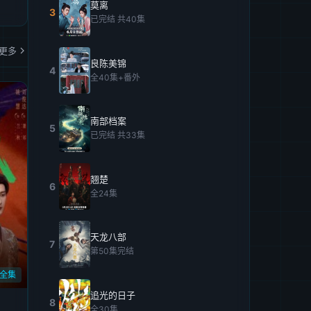
莫离
3
已完结 共40集
更多
良陈美锦
4
全40集+番外
南部档案
5
已完结 共33集
翘楚
6
全24集
天龙八部
7
第50集完结
全集
追光的日子
8
全30集