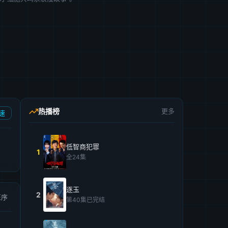
热播榜
更多
速
低智商犯罪
1
全24集
逐玉
2
正序
第40集已完结