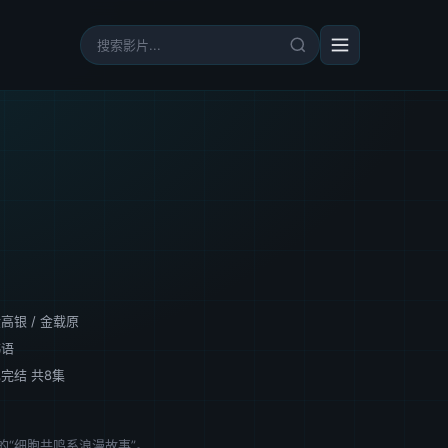
金高银
/
金载原
韩语
完结 共8集
“细胞共鸣系浪漫故事”。