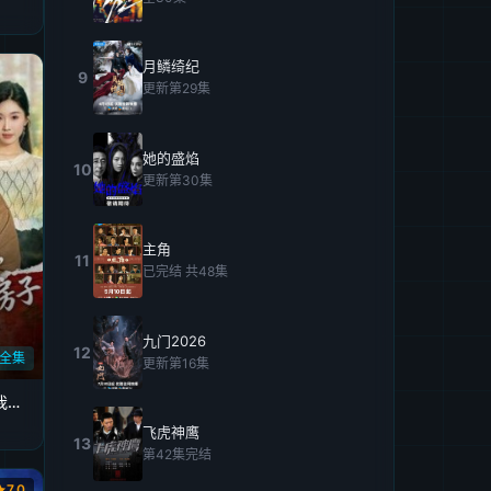
月鳞绮纪
9
更新第29集
她的盛焰
10
更新第30集
主角
11
已完结 共48集
九门2026
12
全集
更新第16集
错付八年，谁也别想占我房子
飞虎神鹰
13
第42集完结
7.0