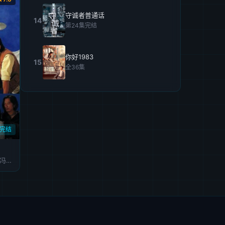
守诚者普通话
14
第24集完结
你好1983
15
全36集
集完结
王菲,方中信,单立文,宣萱,冯晓文,林保怡