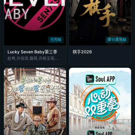
20241018
20241021
20241022
20241023
20241024
20241025
20241028
20241029
20241030
20241031
20241101
20241104
20241105
20241106
20241107
已完结
第10集完结
20241108
20241111
20241112
20241113
20241114
Lucky Seven Baby第三季
棋手2026
赵粤,许佳琪,戴萌,许杨玉琢,张语格,孔肖吟,陈琳
20241115
20241118
20241119
20241120
20241121
20241122
20241125
20241126
20241130
20241202
20241205
20241206
20241209
20241212
20241213
20241216
20241217
20241223
20241224
20241226
20241227
20241230
20241231
20250102
20250103
20250106
20250107
20250109
20250110
20250114