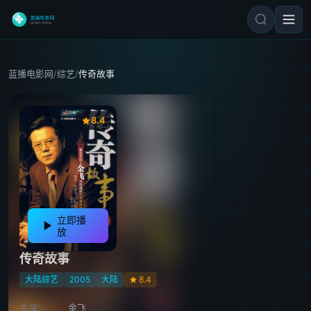
蓝播电影网
/
综艺
/
传奇故事
8.4
立即播
放
传奇故事
大陆综艺
2005
大陆
8.4
主演：
金飞