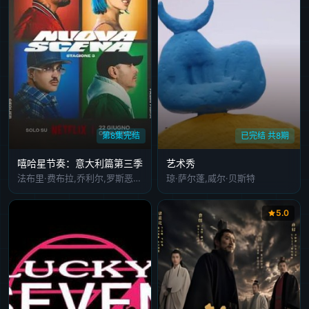
20240729
20240730
20240731
20240801
20240805
20240806
20240807
20240808
20240809
20240812
20240813
20240814
20240815
20240816
20240820
20240821
20240822
20240823
20240826
20240827
第8集完结
已完结 共8期
20240828
20240829
20240830
20240902
20240903
嘻哈星节奏：意大利篇第三季
艺术秀
20240904
20240905
20240906
20240909
20240911
法布里·费布拉,乔利尔,罗斯恶棍,盖埃
琼·萨尔蓬,威尔·贝斯特
20240912
20240913
20240916
20240917
20240918
5.0
20240919
20240920
20240923
20240924
20240926
20241001
20241003
20241004
20241008
20241009
20241010
20241011
20241014
20241016
20241017