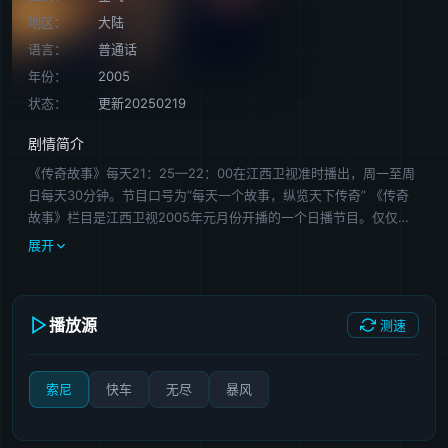
地区：
大陆
语言：
普通话
年份：
2005
状态：
更新20250219
剧情简介
《传奇故事》每天21：25—22：00在江西卫视准时播出，周一至周
日每天30分钟。节目口号为“每天一个故事，纵览天下传奇” 《传奇
故事》栏目是江西卫视2005年元月份开播的一个日播节目。仅仅开
播三个月后，就跻身尼尔森全国卫视晚间收视前50名，六个月后，
展开
前30名，9个月后，前20名，11个月后，前10名。据最新尼尔森数据
显示，平均千人指数已经达213，最高千人指数达414。 这档由
江西知名主持人金飞主持的节目主要内容覆盖了生活中的方方面面，
播放源
测速
金飞对故事的讲解都能做到诙谐幽默，让人看完能够有所思考。
索尼
快车
无尽
暴风