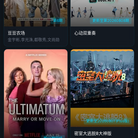
20250115
20250116
20250117
20250121
20250122
第6期
更新至第20260808期
20250124
20250127
20250130
20250131
20250204
豆豆农场
心动双重奏
20250206
20250207
20250210
20250211
20250212
金宇彬,李光洙,都敬秀,文尚勋
20250213
20250214
20250219
更新至20260807(Plus版)
密室大逃脱8大神版