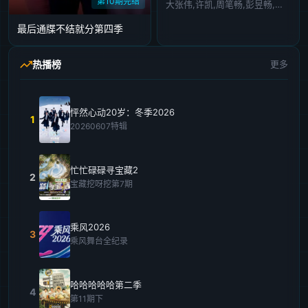
第10期完结
大张伟,许凯,周笔畅,彭昱畅,张真源
最后通牒不结就分第四季
热播榜
更多
怦然心动20岁：冬季2026
1
20260607特辑
忙忙碌碌寻宝藏2
2
宝藏挖呀挖第7期
乘风2026
3
乘风舞台全纪录
哈哈哈哈哈第二季
4
第11期下