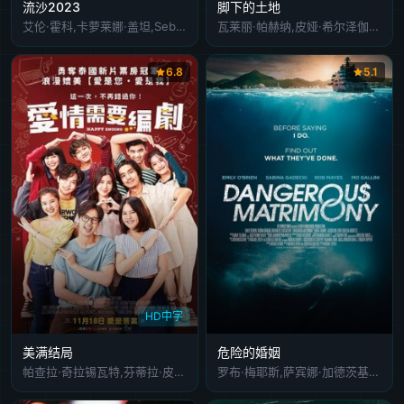
流沙2023
脚下的土地
艾伦·霍科,卡萝莱娜·盖坦,Sebastian Eslava
瓦莱丽·帕赫纳,皮娅·希尔泽伽,玛维·哈比格,蜜雪儿·巴特尔,马克·本雅明,多米尼克·马库斯·辛格,梅奥·沃尔夫,阿克塞尔·西希洛夫斯基,阿克塞尔·旺克,玛蒂娜·艾特纳-阿奇姆彭,苏珊·阿普勒杰
6.8
5.1
HD中字
美满结局
危险的婚姻
帕查拉·奇拉锡瓦特,芬蒂拉·皮皮亚克隆,塔纳·罗坤宋巴,苼楠塔茬·塔纳潘披散,纳特·奇查理,艾丝特·苏普莉拉,瓦奇拉维·让维瓦,邦沙敦·宗威拉克,萨尼·乌托玛,Darisa,Karnpoj,Purewarin,Kosiriwalanon,Achira,Panpoom,Warapun,Nguitragool
罗布·梅耶斯,萨宾娜·加德茨基,艾米丽·奥布莱恩