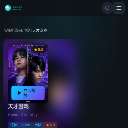
蓝播电影网
/
电影
/
天才游戏
5.9
立即播
放
天才游戏
Game of Identity
惊悚
2026
大陆
5.9