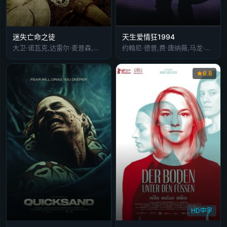
迷失亡命之徒
天生爱情狂1994
大卫·诺瓦克,达雷尔·麦普森,杰弗里·史密斯
约翰尼·德普,费·唐纳薇,马龙·白兰度,热拉尔丁娜·帕亚
6.8
HD中字