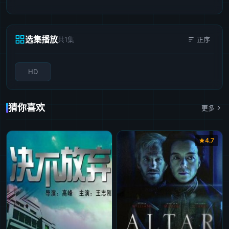
选集播放
共1集
正序
HD
猜你喜欢
更多
4.7