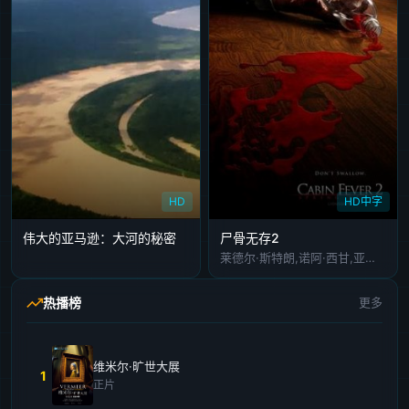
HD
HD中字
伟大的亚马逊：大河的秘密
尸骨无存2
莱德尔·斯特朗,诺阿·西甘,亚历山大·伊塞亚·托马斯
热播榜
更多
维米尔·旷世大展
1
正片