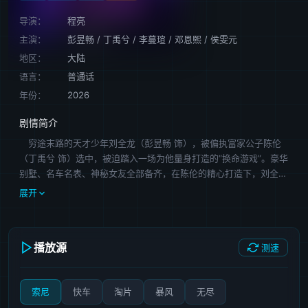
导演：
程亮
主演：
彭昱畅
/
丁禹兮
/
李蔓瑄
/
邓恩熙
/
侯雯元
地区：
大陆
语言：
普通话
年份：
2026
剧情简介
穷途末路的天才少年刘全龙（彭昱畅 饰），被偏执富家公子陈伦
（丁禹兮 饰）选中，被迫踏入一场为他量身打造的“换命游戏”。豪华
别墅、名车名表、神秘女友全部备齐，在陈伦的精心打造下，刘全龙
瞬间拥有顶配人生。这场表面上各取所需的交易，暗地里却杀机渐
展开
起。当众星捧月的快感喂大了野心，贪婪的目光开始盯上原主拥有的
一切，那个曾经温顺的“猎物”，开始在暗处亮出獠牙，而掌控一切的
“猎人”似乎也早有筹谋。无名的尸体、操控与反噬、扮演与沉沦，这
播放源
测速
场游戏里，究竟是谁在控制谁？
索尼
快车
淘片
暴风
无尽