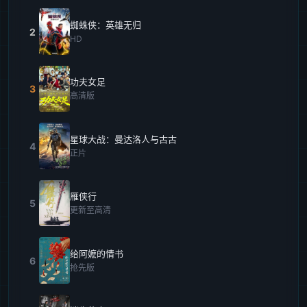
蜘蛛侠：英雄无归
2
HD
功夫女足
3
高清版
星球大战：曼达洛人与古古
4
正片
雁侠行
5
更新至高清
给阿嬷的情书
6
抢先版