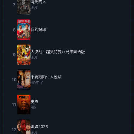
消失的人
7
正片
我的妈耶
8
大决战！超奥特曼八兄弟国语版
9
正片
不要跟陌生人说话
10
HD中字
皮杰
11
HD
姐妹2026
12
正片