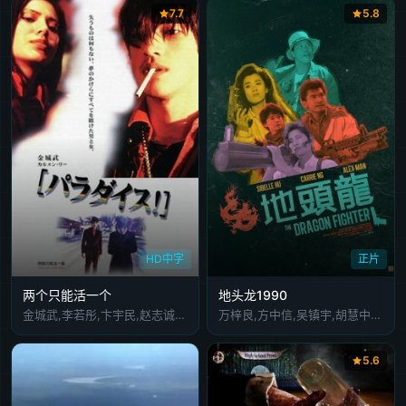
7.7
5.8
HD中字
正片
两个只能活一个
地头龙1990
金城武,李若彤,卞宇民,赵志诚,蔡枫华,林雪,李道谕,王均康
万梓良,方中信,吴镇宇,胡慧中,吴家丽,西协美智子,高雄,欧瑞伟 Jimmy Au Siu Wai,沈威,江全,蔡国强,王志学,郭彼得,张兆,金兴贤,田青,何子满 Chi Man Ho,何赛舟 Choi-Chow Hoh
5.6