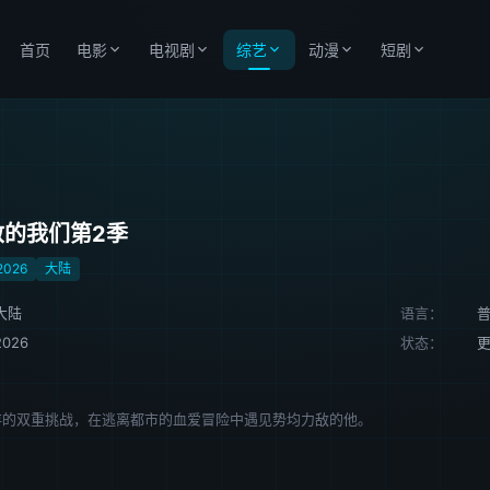
首页
电影
电视剧
综艺
动漫
短剧
敌的我们第2季
2026
大陆
大陆
语言：
2026
状态：
更
存的双重挑战，在逃离都市的血爱冒险中遇见势均力敌的他。