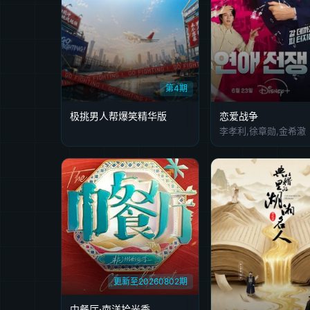
第4期
极挑男人帮爆笑精华版
恋爱战争
李孝利,徐章勋,金希澈
更新至20260802期
中餐厅·南洋拾光季