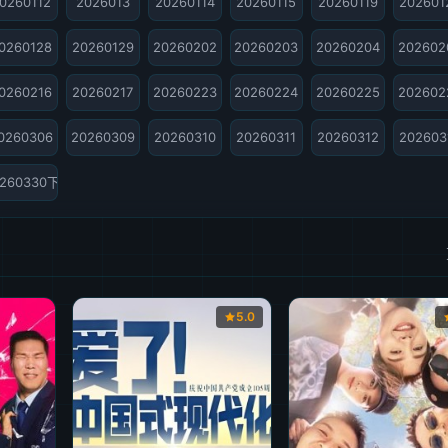
0260112
2026013
20260114
20260115
20260119
202601
0260128
20260129
20260202
20260203
20260204
202602
0260216
20260217
20260223
20260224
20260225
202602
0260306
20260309
20260310
20260311
20260312
202603
260330下
5.0