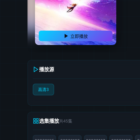
立即播放
播放源
高清3
选集播放
共45集