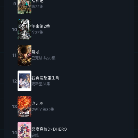
搜神记
9
第22集
剑来第2季
10
全27集
盘龙
11
已完结 共20集
我真没想重生啊
12
更新至81集
沧元图
13
更新至第89集
恶魔高校D×DHERO
14
完结