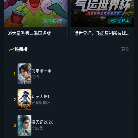
第11集完结
更新至15集
派大星秀第二季国语版
运世界杯，我能复制所有球星技能
热播榜
更多
剑来第一季
1
完结
斗罗大陆1
2
导演剪辑版
择天记2026
3
全26集