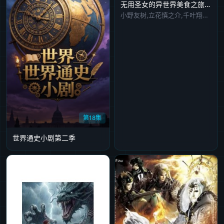
无用圣女的异世界美食之旅凭借隐藏技能召唤露营车
小野友树,立花慎之介,千叶翔也,德井青,诸星堇
第18集
世界通史小剧第二季