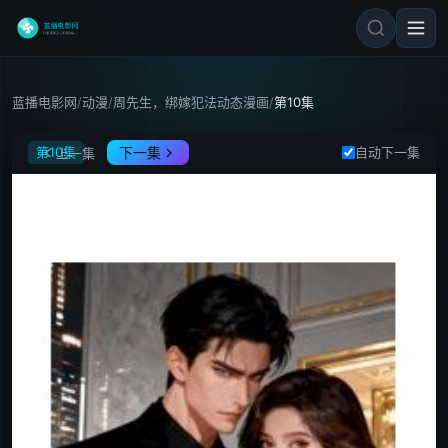
蓝播电影网
/
动漫
/
周先生，绑嫁犯法动态漫画
/
第10集
周先生，绑嫁犯法动态漫画
第10集
下一集
自动下一集
上一集