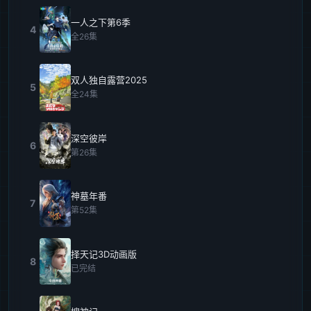
一人之下第6季
4
全26集
双人独自露营2025
5
全24集
深空彼岸
6
第26集
神墓年番
7
第52集
择天记3D动画版
8
已完结