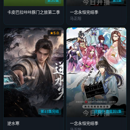
第30集
第5集
卡皮巴拉咔咔豚门之旅第二季
​一念永恒完结季
马正阳
5.0
第45集完结
连载中 连载到5集
逆水寒
一念永恒完结季
马正阳