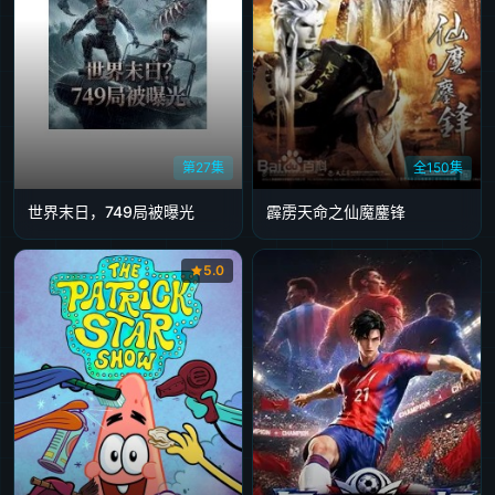
第27集
全150集
世界末日，749局被曝光
霹雳天命之仙魔鏖锋
5.0