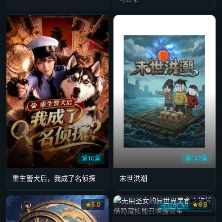
第10集
第147集
重生警犬后，我成了名侦探
末世洪潮
5.0
6.5
连载中 连载到3集