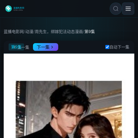
蓝播电影网
/
动漫
/
周先生，绑嫁犯法动态漫画
/
第9集
周先生，绑嫁犯法动态漫画
第9集
下一集
自动下一集
上一集