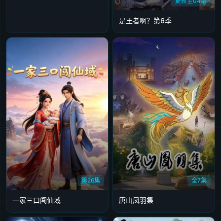
更新至04集
是王者啊？第6季
第26集
全7集
一家三口闯仙域
唐山凤羽集