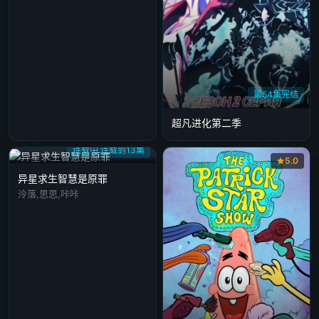
第54集完结
超凡进化第二季
连载中 连载到13集
5.0
异星求生智慧是原罪
泠落,思思,咔咔