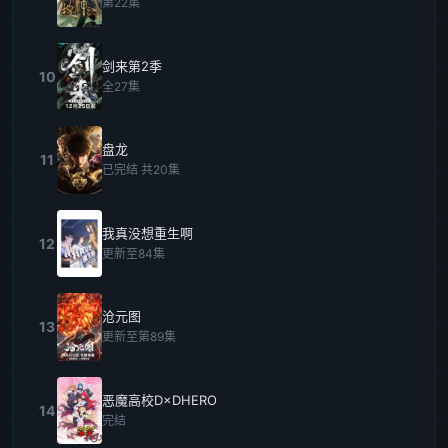
第22集
剑来第2季
10
全27集
盘龙
11
已完结 共20集
我真没想重生啊
12
更新至84集
沧元图
13
更新至第89集
恶魔高校D×DHERO
14
完结