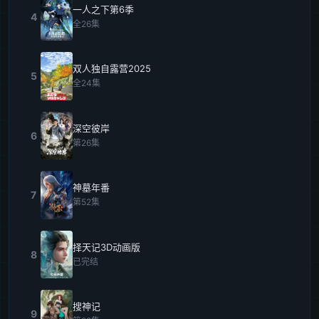
一人之下第6季
4
全26集
双人独自露营2025
5
全24集
深空彼岸
6
第26集
神墓年番
7
第52集
择天记3D动画版
8
已完结
搜神记
9