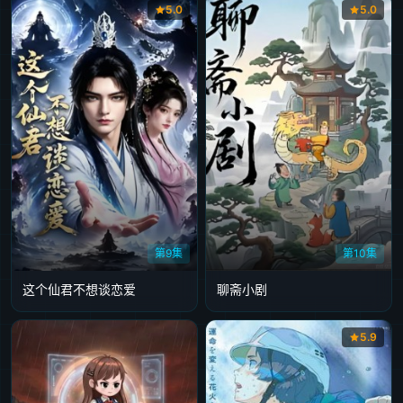
5.0
5.0
第9集
第10集
这个仙君不想谈恋爱
聊斋小剧
5.9