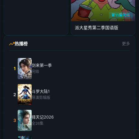
第11集完结
派大星秀第二季国语版
热播榜
更多
剑来第一季
1
完结
斗罗大陆1
2
导演剪辑版
择天记2026
3
全26集