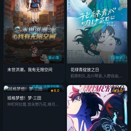
第41集
TC中字
末世洪潮，我有无限空间
花绿青绽放之日
萩原利久,古川琴音,入野自由,冈部敬史
连载中 连载到6集
8.0
5.0
班格梦想！梦·三田
仲町阿拉蕾,宫永野乃花,峰月律,藤都子,千石由乃