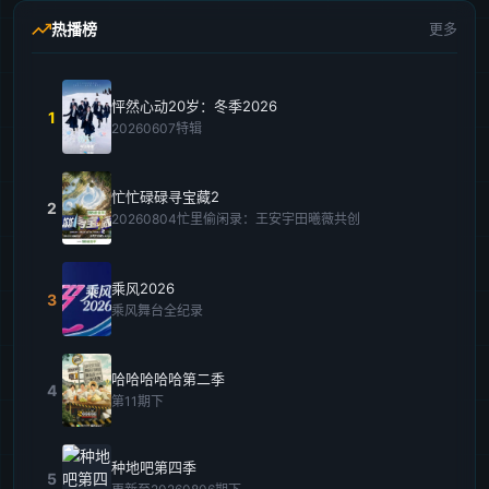
热播榜
更多
怦然心动20岁：冬季2026
1
20260607特辑
忙忙碌碌寻宝藏2
2
20260804忙里偷闲录：王安宇田曦薇共创
乘风2026
3
乘风舞台全纪录
哈哈哈哈哈第二季
4
第11期下
种地吧第四季
5