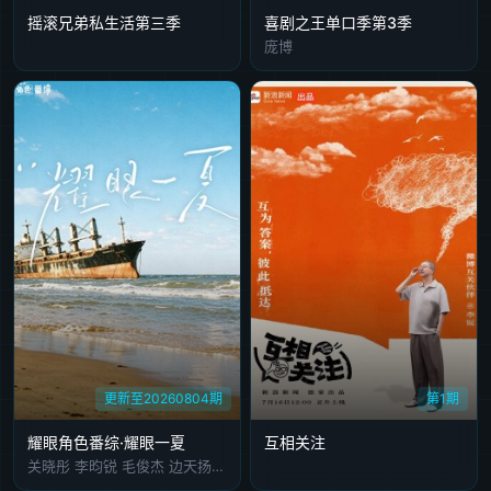
摇滚兄弟私生活第三季
喜剧之王单口季第3季
庞博
更新至20260804期
第1期
耀眼角色番综·耀眼一夏
互相关注
关晓彤 李昀锐 毛俊杰 边天扬 王翰闻 高秋梓