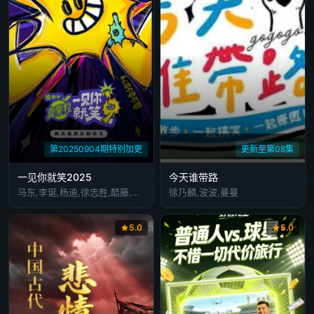
第20250904期特别加更
更新至第08集
一见你就笑2025
今天谁带路
马东,李诞,杨迪,徐志胜,酷藤,石凯,杨超越,王玉雯,祝绪丹,黄子弘凡,田嘉瑞,包上恩,沙一汀
徐乃麟,波波,曼曼
5.0
5.0