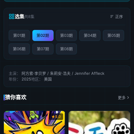
选集
共8集
正序
第01期
第02期
第03期
第04期
第05期
第06期
第07期
第08期
主演：
阿方索·李贝罗 / 朱莉安·浩夫 / Jennifer Affleck
年份：
2025
地区：
美国
猜你喜欢
更多
5.0