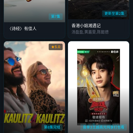
更新至第2集
第7集
香港小姐湘遇记
〈诗经〉有佳人
汤盈盈,黄嘉雯,陈懿德
5.0
第8集完结
喜单3王越高光纯享打包看