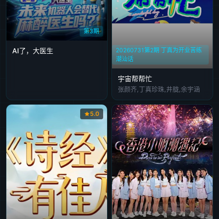
第3期
AI了，大医生
20260731第2期 丁真为开业苦练
潮汕话
宇宙帮帮忙
张颜齐,丁真珍珠,井胧,余宇涵
5.0