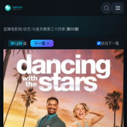
蓝播电影网
/
综艺
/
与星共舞第三十四季
/
第02期
与星共舞第三十四季
第02期
下一集
自动下一集
上一集