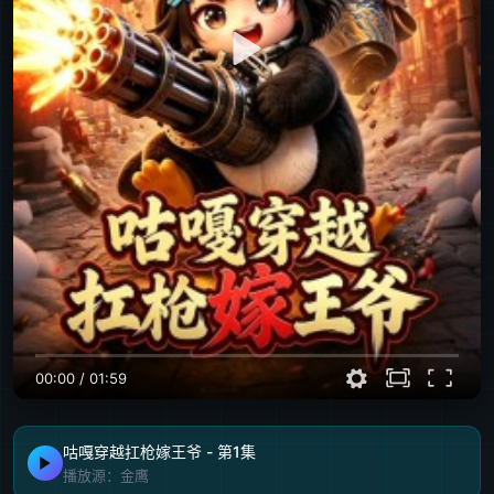
00:00
/
01:59
咕嘎穿越扛枪嫁王爷 - 第1集
播放源：金鹰