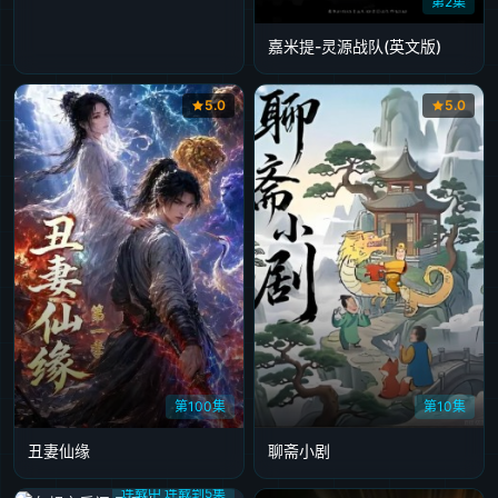
第2集
嘉米提-灵源战队​(英文版)
5.0
5.0
第100集
第10集
丑妻仙缘
聊斋小剧
连载中 连载到5集