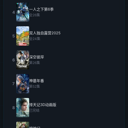
一人之下第6季
4
全26集
双人独自露营2025
5
全24集
深空彼岸
6
第26集
神墓年番
7
第52集
择天记3D动画版
8
已完结