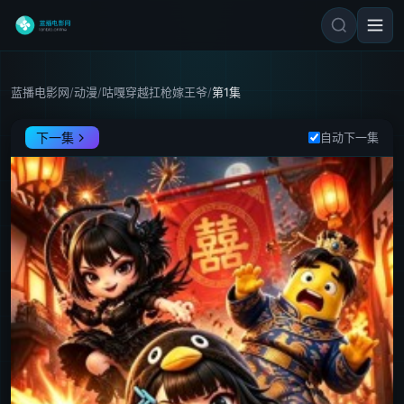
蓝播电影网
/
动漫
/
咕嘎穿越扛枪嫁王爷
/
第1集
咕嘎穿越扛枪嫁王爷
第1集
下一集
自动下一集