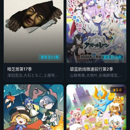
更新至02集
更新至05集
暗芝居第17季
碧蓝航线微速前行第2季
津田宽治,大石ともこ,土屋咲登子,篠田谅,白川礼,新纳敏正,三宅美羽,中村朱里,山根馅,五郎丸莉菜,花谷聪亮,拓也,翔司
山根希美,大地叶,长绳麻理亚,阿部里果
5.0