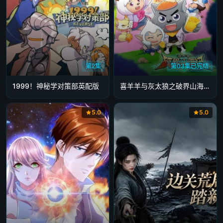
第2集
第03集已完结
1999！神秘学对策部英配版
喜羊羊与灰太狼之破界山海诀番外篇
5.0
5.0