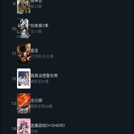
搜神记
9
第22集
剑来第2季
10
全27集
盘龙
11
已完结 共20集
我真没想重生啊
12
更新至81集
沧元图
13
更新至第89集
恶魔高校D×DHERO
14
完结