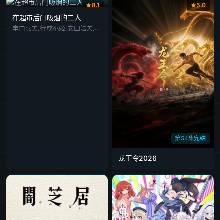
8.1
5.0
在超市后门吸烟的二人
丰口惠美,行成桃姬,安田陆矢,佐藤拓也,星希成奏
第54集完结
龙王令2026