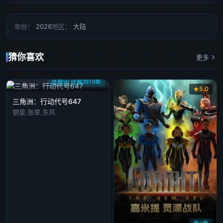
年份：
2026
地区：
大陆
猜你喜欢
更多
连载中 连载到19集
5.0
三角洲：行动代号647
钢蛋,张翠,东风