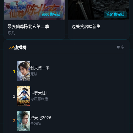
第60集完结
第51集完结
最强仙尊陈北玄第二季
边关荒居踏新生
陈凡
热播榜
更多
剑来第一季
1
完结
斗罗大陆1
2
导演剪辑版
择天记2026
3
全26集