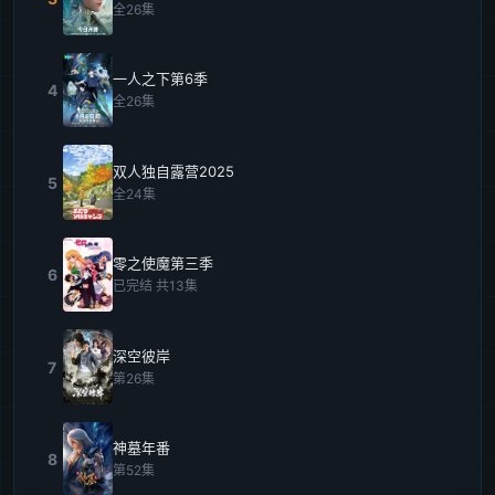
全26集
一人之下第6季
4
全26集
双人独自露营2025
5
全24集
零之使魔第三季
6
已完结 共13集
深空彼岸
7
第26集
神墓年番
8
第52集