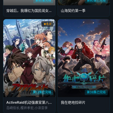
第80集完结
第60集已完结
穿越后，我爆红为国民闺女第一季​
山海契约第一季
6.0
第12集已完结
第38集已完结
ActiveRaid机动强袭室第八组
我在绝地捡碎片
岛崎信长,樱井孝宏,小泽亚李