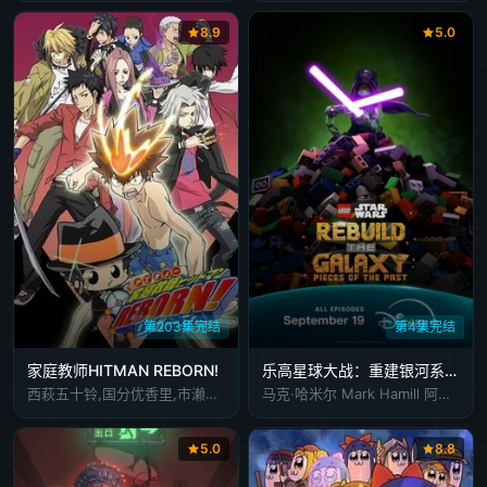
8.9
5.0
第203集完结
第4集完结
家庭教师HITMAN REBORN!
乐高星球大战：重建银河系第二季
西萩五十铃,国分优香里,市濑秀和,井上优,木内秀信,近藤隆,饭田利信,明坂聪美,稻村优奈,吉田仁美,竹内顺子,蒋里美,中村太亮
马克·哈米尔 Mark Hamill 阿梅德·贝斯特 Ahmed Best 伽塔·马塔拉佐 Gaten Matarazzo 鲍比·莫尼汉 Bobby Moynihan 马尔赛·马丁 Marsai Martin 托尼·雷沃罗利 Tony Revolori 迈克尔·丘萨克 Michael Cusack
5.0
8.8