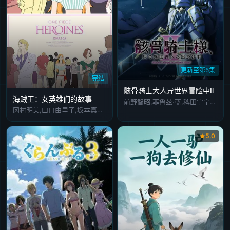
更新至第5集
完结
骸骨骑士大人异世界冒险中Ⅱ
海贼王：女英雄们的故事
前野智昭,菲鲁兹·蓝,稗田宁宁,富田美忧,关俊彦,小野贤章,上田瞳,诹访部顺一,赤羽根健治,四宫豪,江口拓也,大久保瑠美,鸟海浩辅,皆口裕子,竹内良太,大西沙织,山根绮,逢田梨香子,河西健吾,白石稔,石田彰
冈村明美,山口由里子,坂本真绫,子安武人
5.0