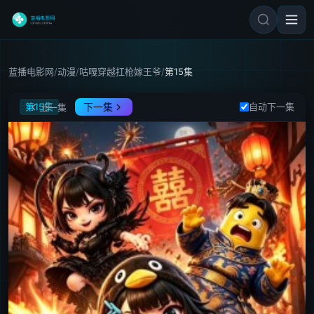
蓝播电影网
/
动漫
/
咕嘎穿越扛枪嫁王爷
/
第15集
咕嘎穿越扛枪嫁王爷
第15集
下一集
自动下一集
上一集