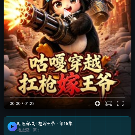
00:00
/
01:22
咕嘎穿越扛枪嫁王爷 - 第15集
播放源：豪华