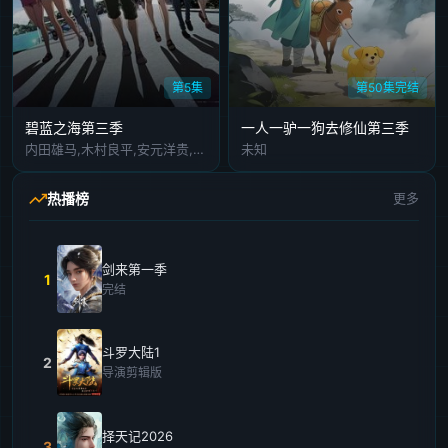
第5集
第50集完结
碧蓝之海第三季
一人一驴一狗去修仙第三季
内田雄马,木村良平,安元洋贵,小西克幸,安济知佳,内田真礼,行成桃姬,阿澄佳奈,山根绮,江口拓也,榎木淳弥,花江夏树,罗伯特·沃特曼,福山润,诸星堇,青山吉能,川田绅司,水树奈奈,市道真央,大原沙耶香,濑户麻沙美,洲崎绫
未知
热播榜
更多
剑来第一季
1
完结
斗罗大陆1
2
导演剪辑版
择天记2026
3