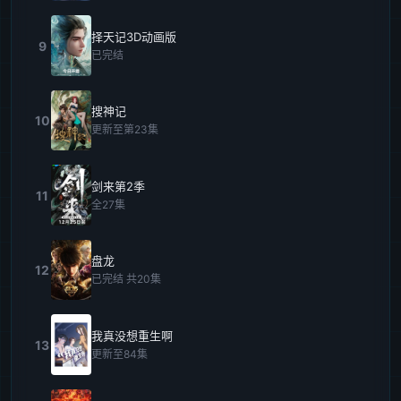
择天记3D动画版
9
已完结
搜神记
10
更新至第23集
剑来第2季
11
全27集
盘龙
12
已完结 共20集
我真没想重生啊
13
更新至84集