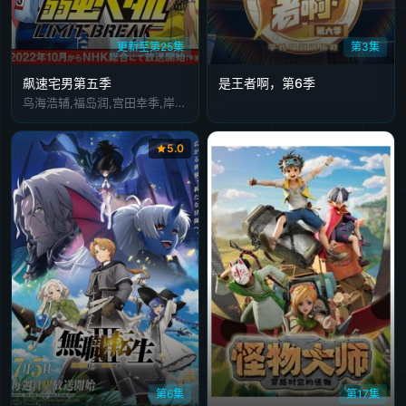
更新至第25集
第3集
飙速宅男第五季
​是王者啊，第6季​
鸟海浩辅,福岛润,宫田幸季,岸尾大辅,松冈祯丞,中村悠一,伊藤健太郎,森久保祥太郎,下野纮,安元洋贵,羽多野涉,小野大辅,阿部敦,野岛健儿,宫野真守,前野智昭,吉野裕行,柿原彻也,日野聪,内田雄马,游佐浩二,铃木千寻,诹访彩花,诹访部顺一,潘惠美,堀内贤雄
5.0
第6集
第17集