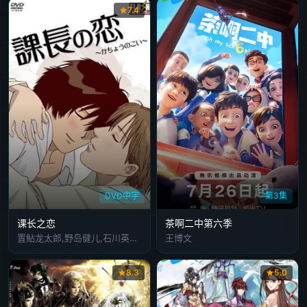
7.4
DVD中字
第3集
课长之恋
茶啊二中第六季
置鲇龙太郎,野岛健儿,石川英郎,神谷浩史
王博文
8.3
5.0