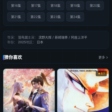
第16集
第17集
第18集
第19集
第20集
第21集
第22集
第23集
第24集
导演：
羽鸟润
主演：
滨野大辉 / 新崎瑞季 / 阿座上洋平
年份：
2025
地区：
日本
猜你喜欢
更多
8.1