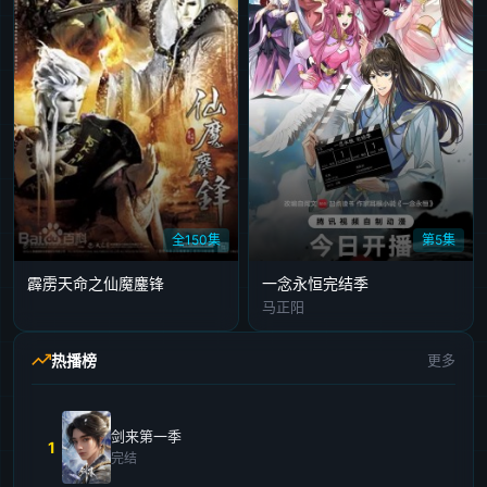
全150集
第5集
霹雳天命之仙魔鏖锋
​一念永恒完结季
马正阳
热播榜
更多
剑来第一季
1
完结