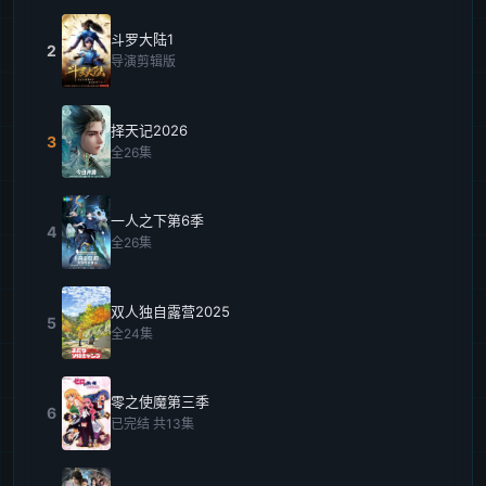
斗罗大陆1
2
导演剪辑版
择天记2026
3
全26集
一人之下第6季
4
全26集
双人独自露营2025
5
全24集
零之使魔第三季
6
已完结 共13集