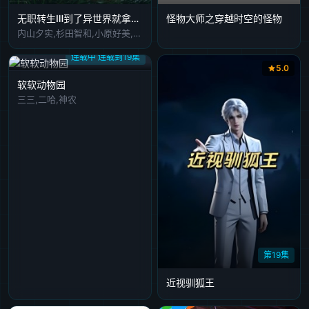
无职转生Ⅲ到了异世界就拿出真本事無職転生Ⅲ
​怪物大师之穿越时空的怪物​
内山夕实,杉田智和,小原好美,茅野爱衣,金元寿子,Lynn,会泽纱弥,高田忧希,鹤冈聪,逢坂良太,田中理惠,诸星堇,上田丽奈,兴津和幸,若山诗音,小山力也
连载中 连载到19集
5.0
软软动物园
三三,二哈,神农
第19集
近视驯狐王