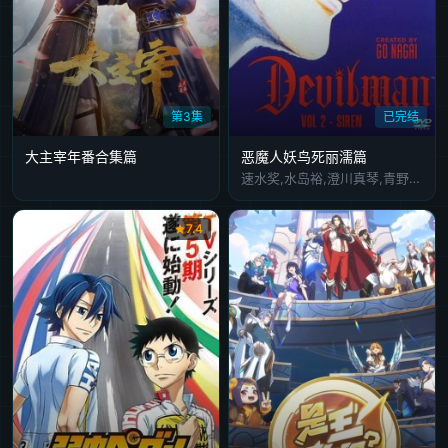
第3集
已完结
大主宰年番合集篇
恶魔人妖鸟死丽濡篇
速水奖,水岛裕,澄川真琴,青野武,立木文彦
7.4