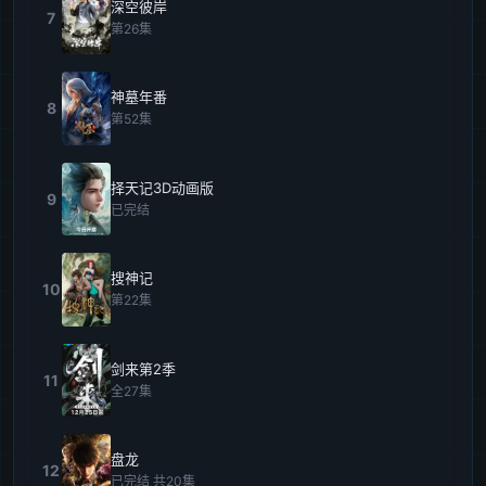
深空彼岸
7
第26集
神墓年番
8
第52集
择天记3D动画版
9
已完结
搜神记
10
第22集
剑来第2季
11
全27集
盘龙
12
已完结 共20集