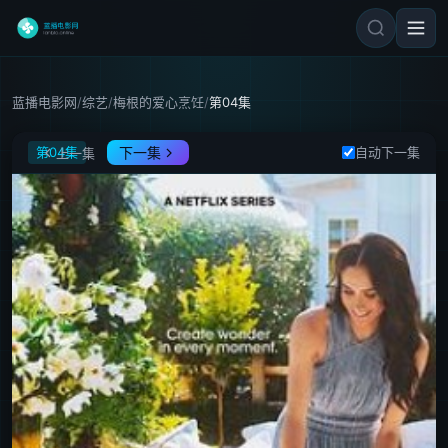
蓝播电影网
/
综艺
/
梅根的爱心烹饪
/
第04集
梅根的爱心烹饪
第04集
下一集
自动下一集
上一集