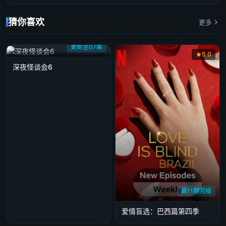
猜你喜欢
更多
更新至07集
5.0
深夜怪谈会6
第11期完结
爱情盲选：巴西篇第四季