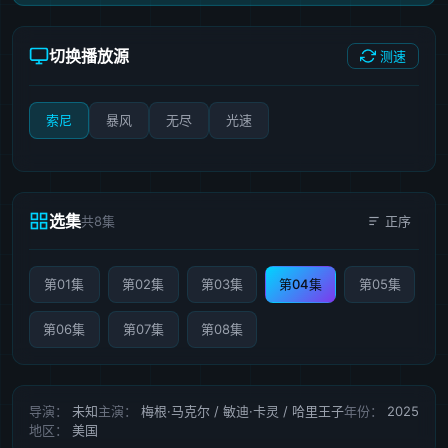
切换播放源
测速
索尼
暴风
无尽
光速
选集
共8集
正序
第01集
第02集
第03集
第04集
第05集
第06集
第07集
第08集
导演：
未知
主演：
梅根·马克尔 / 敏迪·卡灵 / 哈里王子
年份：
2025
地区：
美国