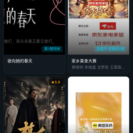
第1期完结
连载中 连载到2期
驶向她的春天
家乡美食大赛
黄晓明 李维嘉 沈梦辰 王霏霏 孟佳 金莎 孙丞潇 李斯丹妮 敖子逸 林述巍 董克平 侯玉瑞 徐萌 高文麒 曹雨 许菊云 朱诚心 兰桂均
5.0