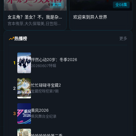
第7集
全08集
女主角？圣女？不，我是杂役女仆(自豪)！
欢迎来到异人世界
宫本侑芽,大久保瑠美,日笠阳子,天崎滉平,小野友树,堀江瞬,仲村宗悟
热播榜
更多
怦然心动20岁：冬季2026
1
20260607特辑
忙忙碌碌寻宝藏2
2
宝藏挖呀挖第7期
乘风2026
3
乘风舞台全纪录
哈哈哈哈哈第二季