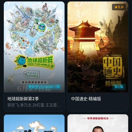
5.0
更新至20260807期
第6集
地球超新鲜第2季
中国通史·精编版
郭京飞,李乃文,孙红雷,王玉雯,陈星旭,刘宇宁,林一,龚俊