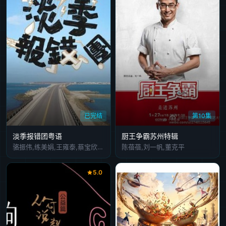
已完结
第10集
淡季报错团粤语
厨王争霸苏州特辑
骆振伟,练美娟,王雍泰,蔡宝欣,樊沛珈
陈蓓蓓,刘一帆,董克平
5.0