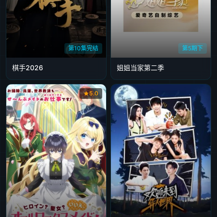
第10集完结
第5期下
棋手2026
姐姐当家第二季
5.0