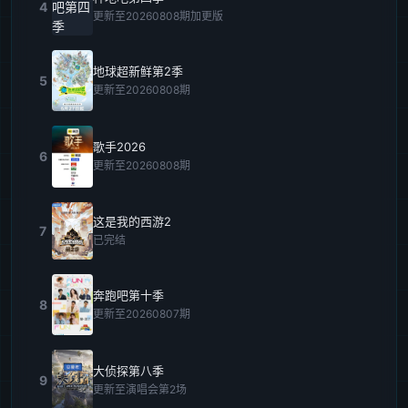
4
更新至20260808期加更版
地球超新鲜第2季
5
更新至20260808期
歌手2026
6
更新至20260808期
这是我的西游2
7
已完结
奔跑吧第十季
8
更新至20260807期
大侦探第八季
9
更新至演唱会第2场