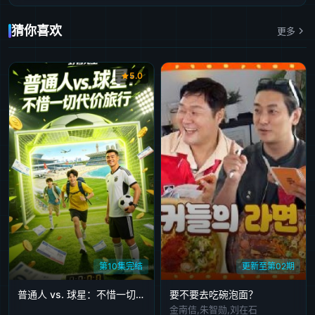
猜你喜欢
更多
5.0
第10集完结
更新至第02期
普通人 vs. 球星：不惜一切代价旅行
要不要去吃碗泡面？
金南佶,朱智勋,刘在石