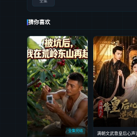
全集
猜你喜欢
全集完结