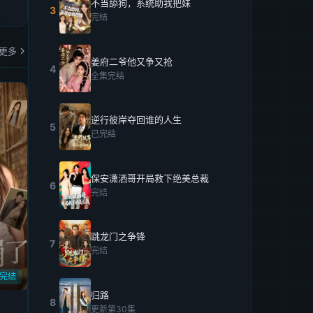
不当舔狗，系统助我把妹
3
完结
更多
姜府二爷他又争又抢
4
全集完结
逆行彼岸夺回谁的人生
5
已完结
保安潇洒哥开局救下绝美总裁
6
完结
跳龙门之争锋
7
完结
集完结
归路
8
更新第30集