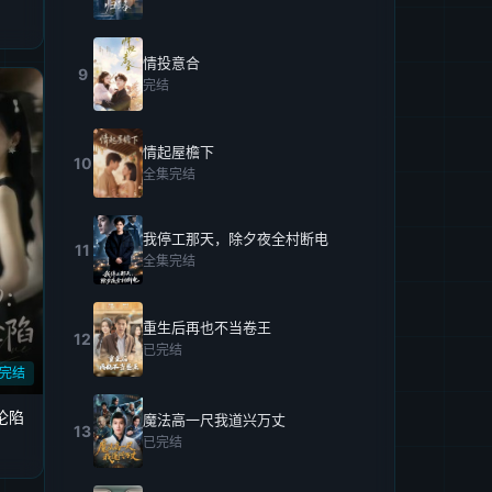
情投意合
9
完结
情起屋檐下
10
全集完结
我停工那天，除夕夜全村断电
11
全集完结
重生后再也不当卷王
12
已完结
完结
沦陷
魔法高一尺我道兴万丈
13
已完结