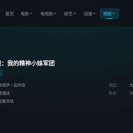
首页
电影
电视剧
综艺
动漫
短剧
现：我的精神小妹军团
陆
吴偌伊
/
田井阳
地区：
普通话
年份：
2
全集完结