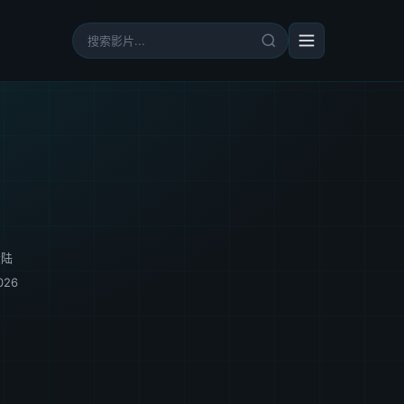
大陆
026