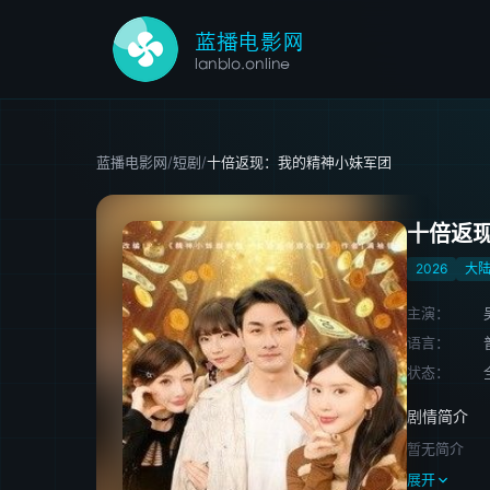
蓝播电影网
/
短剧
/
十倍返现：我的精神小妹军团
十倍返
2026
大
主演：
语言：
状态：
剧情简介
暂无简介
展开