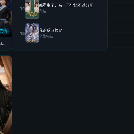
都重生了，亲一下学姐不过分吧
14
完结
我的反派师父
完结
15
全集完结
重生我双手插兜，拒绝白月光