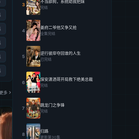
集
不当舔狗，系统助我把妹
3
完结
集
姜府二爷他又争又抢
集
4
全集完结
集
逆行彼岸夺回谁的人生
5
集
已完结
集
保安潇洒哥开局救下绝美总裁
6
完结
更多
跳龙门之争锋
7
完结
归路
8
更新第30集