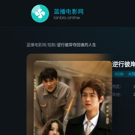
蓝播电影网
/
短剧
/
逆行彼岸夺回谁的人生
逆行彼
2026
大
地区：
年份：