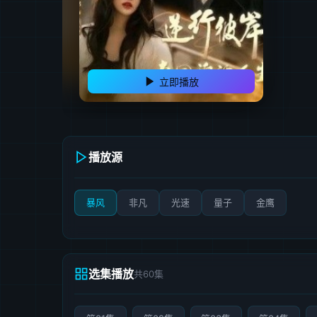
立即播放
播放源
暴风
非凡
光速
量子
金鹰
选集播放
共60集