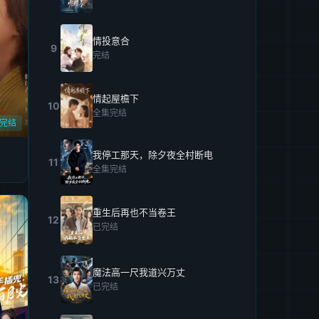
情投意合
9
完结
情起屋檐下
10
全集完结
完结
我停工那天，除夕夜全村断电
11
全集完结
重生后再也不当卷王
12
已完结
魔法高一尺我道兴万丈
13
已完结