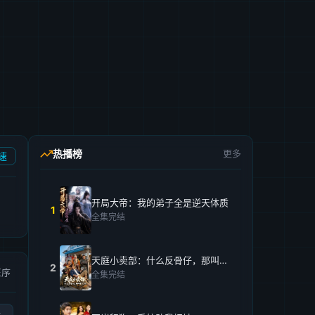
热播榜
更多
速
开局大帝：我的弟子全是逆天体质
1
全集完结
天庭小卖部：什么反骨仔，那叫打工仔！
2
正序
全集完结