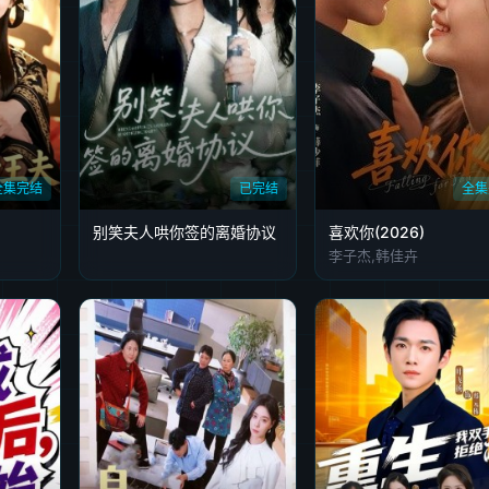
全集完结
已完结
全集
别笑夫人哄你签的离婚协议
喜欢你(2026)
李子杰,韩佳卉