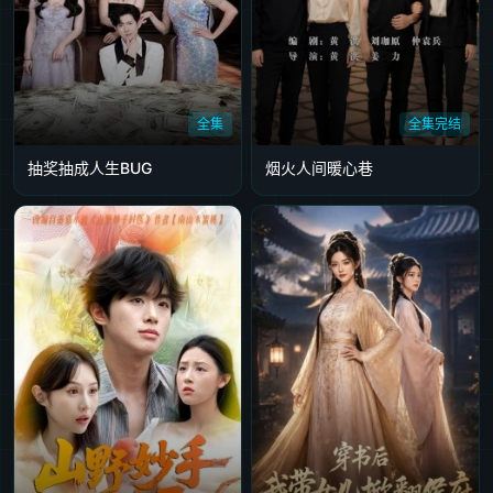
全集
全集完结
抽奖抽成人生BUG
烟火人间暖心巷