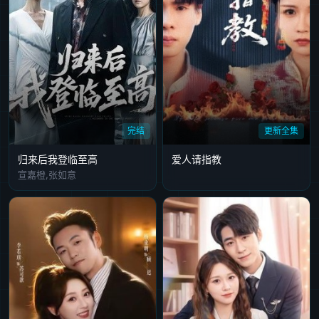
完结
更新全集
归来后我登临至高
爱人请指教
宣嘉橙,张如意