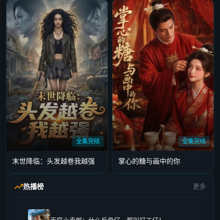
全集完结
全集完结
末世降临：头发越卷我越强
掌心的糖与画中的你
热播榜
更多
天庭小卖部：什么反骨仔，那叫打工仔！