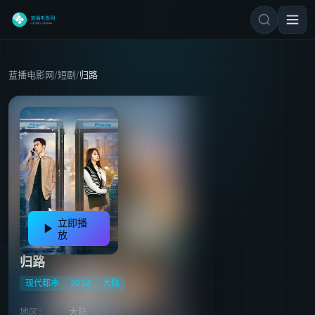
蓝播电影网
/
短剧
/
归路
立即播
放
归路
现代都市
2024
大陆
地区：
大陆