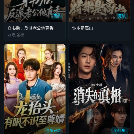
完结
完结
穿书后，反派老公他真香
你本是高山
万隆,金穗
全集完结
全64集