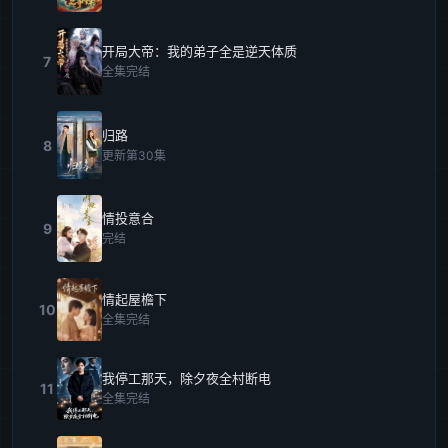
开局大帝：我的弟子全是逆天体质
7
全集完结
归路
8
更新第30集
情投意合
9
完结
情起屋檐下
10
全集完结
我停工那天，除夕夜全村断电
11
全集完结