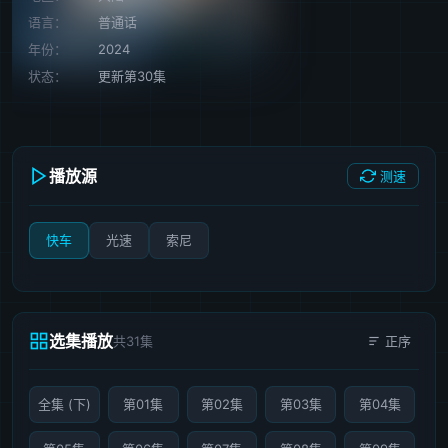
语言：
普通话
年份：
2024
状态：
更新第30集
播放源
测速
快车
光速
索尼
选集播放
共31集
正序
全集 (下)
第01集
第02集
第03集
第04集