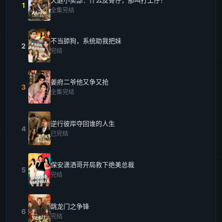
1
全集完结
不当舔狗，系统助我把妹
2
完结
姜府二爷他又争又抢
3
全集完结
逆行彼岸夺回谁的人生
4
已完结
保安潇洒哥开局救下绝美总裁
5
完结
跳龙门之争锋
6
完结