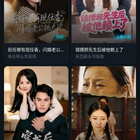
完结
全集完结
前任哪有现任香，闪婚老公挑大梁
错撩顾先生后被他赖上了
杨业明＆李若琪
吴恋融＆司俊楠