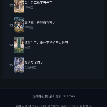
重生后再也不当卷王
12
已完结
魔法高一尺我道兴万丈
13
已完结
都重生了，亲一下学姐不过分吧
14
完结
我的反派师父
15
全集完结
热播排行榜
|
最新更新
|
Sitemap
蓝播电影网
Copyright © 2026
lanblo.online
版权所有