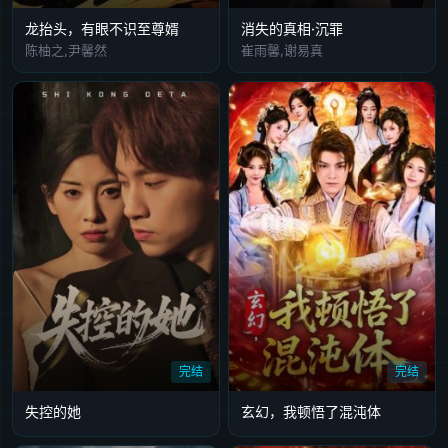
龙抬头，有眼不识至尊婿
消失的真相·沉罪
陈柚之,尹馨然
崔雨馨,谢易真
完结
完结
失控的她
玄幻，我顿悟了混沌体