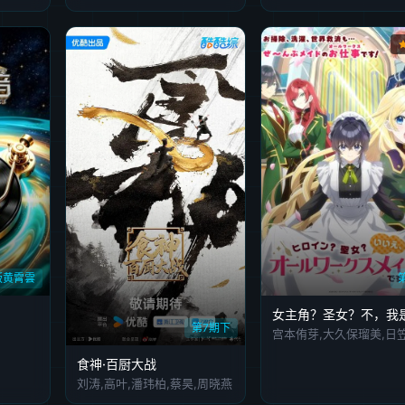
版黄霄雲
第7期下
食神·百厨大战
刘涛,高叶,潘玮柏,蔡昊,周晓燕