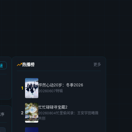
热播榜
更多
速
怦然心动20岁：冬季2026
1
20260607特辑
忙忙碌碌寻宝藏2
2
20260804忙里偷闲录：王安宇田曦薇
正序
共创