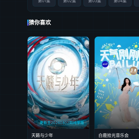
第01集
第02集
第03集
第04集
猜你喜欢
更新至20260802期纯享版
天籁与少年
白鹿拾光音乐会