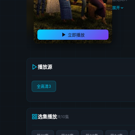
展开
立即播放
播放源
全高清3
选集播放
共10集