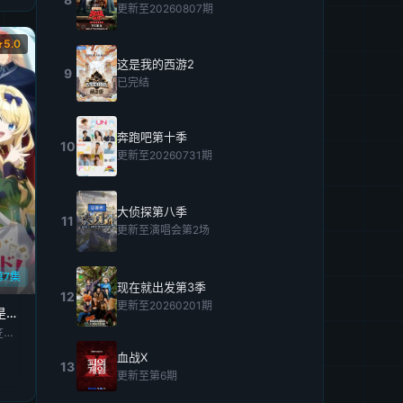
更新至20260807期
5.0
这是我的西游2
9
已完结
奔跑吧第十季
10
更新至20260731期
大侦探第八季
11
更新至演唱会第2场
第7集
现在就出发第3季
12
更新至20260201期
女主角？圣女？不，我是杂役女仆(自豪)！
宫本侑芽,大久保瑠美,日笠阳子,天崎滉平,小野友树,堀江瞬,仲村宗悟
血战X
13
更新至第6期