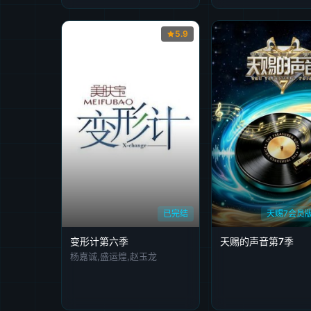
5.9
已完结
天赐7会员
变形计第六季
天赐的声音第7季
杨嘉诚,盛运煌,赵玉龙