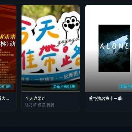
0615期
更新至第08集
更新至
第三届中国(吉林)动漫大会晚会
今天谁带路
荒野独居第十三季
徐乃麟,波波,曼曼