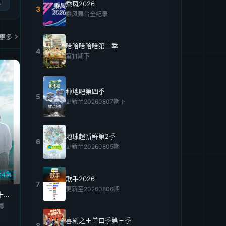
集
乘风2026
3
乘风舞台全纪录
更多
哈哈哈哈哈第二季
4
第11期下
种地吧第四季
5
更新至20260807期下
地球超新鲜第2季
6
更新至20260805期
全4集
歌手2026
7
更新至20260806期
孤单又灿烂的神：鬼怪十周年特辑
娜
喜剧之王单口季第三季
8