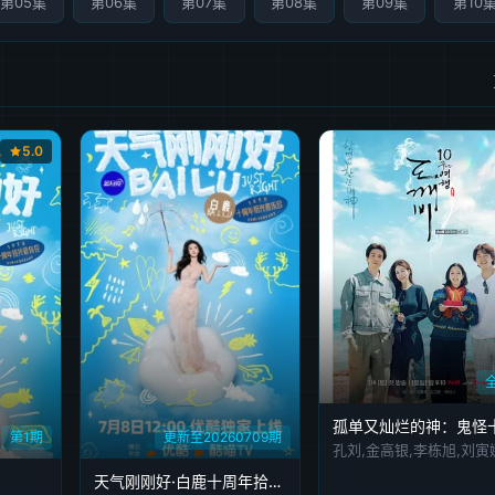
第05集
第06集
第07集
第08集
第09集
第10
5.0
第1期
更新至20260709期
孔刘,金高银,李栋旭,刘寅
天气刚刚好·白鹿十周年拾光音乐会