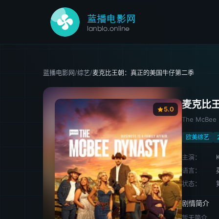
蓝播电影网
/
综艺
/
麦克比王朝：真正的美国牛仔第二季
麦克比
5.0
The McBee 
欧美综艺
主演：
语言：
状态：
剧情简介
暂无简介