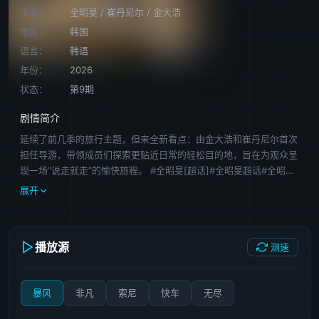
主演：
全昭旻
/
崔丹尼尔
/
金大浩
地区：
韩国
语言：
韩语
年份：
2026
状态：
第9期
剧情简介
延续了前几季的旅行主题，但来全新看点：由金大浩和崔丹尼尔首次
担任导游，带领成员们探索更贴近日常的轻松目的地，旨在为观众呈
现一场“说走就走”的愉快旅程。 #全昭旻[超话]#全昭旻超话#全昭旻
##崔丹尼尔##崔效定##金大浩##哈尔滨#
展开
播放源
测速
暴风
非凡
索尼
快车
无尽