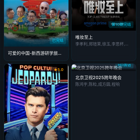
第10期完结
唯妆至上
已完结
李孝利,郑瑄茉,徐玉,李思杯,李镇洙
可爱的中国-新西游研学旅行记之了不起的青岛
HD国语
5.0
北京卫视2025跨年晚会
陈鸿宇,陈粒,成方圆,程响