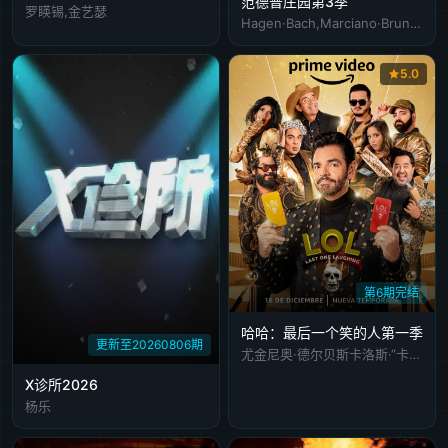
范德普庄园第3季
罗䁐锡,金艺瑟
Hagen·Bach,Marciano·Brunette,Beau·Clark,Hannah·Fouch,Sophie·Hermann,Alyssa·Johnston,Meredith·Lambert,Ollie·Locke,Stassi·Schroeder,Sage·Smith,Gabriella·Sanon,Gareth·Locke-Locke,Nick·King,Lewis·Herring,Keviah·Healy,Dominic·DeAngelis,Mike·Catuosco,Anthony·Ba
5.0
第6期完结
哈哈：最后一个笑的人第一季
更新至20260806期
尤金尼奥·德尔贝斯卡洛斯·“卡皮”·佩雷斯毛里西奥·巴里恩托斯
X诊所2026
杨乐