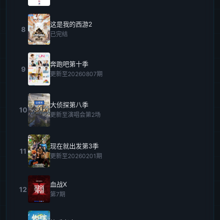
这是我的西游2
8
已完结
奔跑吧第十季
9
更新至20260807期
大侦探第八季
10
更新至演唱会第2场
现在就出发第3季
11
更新至20260201期
血战X
12
第7期