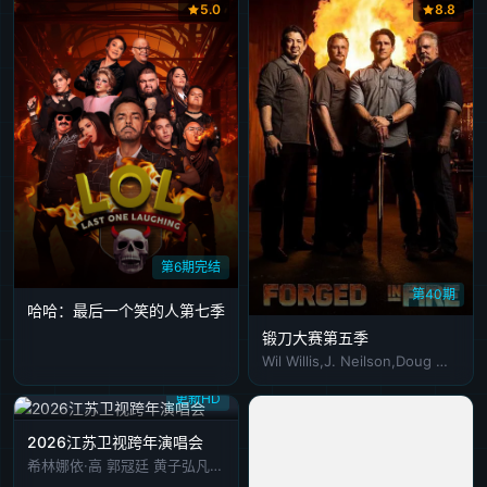
5.0
8.8
第6期完结
第40期
哈哈：最后一个笑的人第七季
锻刀大赛第五季
Wil Willis,J. Neilson,Doug Marcaida,David Baker,Ben Abbott
更新HD
2026江苏卫视跨年演唱会
希林娜依·高 郭冦廷 黄子弘凡 李好