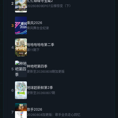
忙忙碌碌寻宝藏2
2
20260809EP07云梯惊变（下）
乘风2026
3
乘风舞台全纪录
哈哈哈哈哈第二季
4
第11期下
种地吧第四季
5
更新至20260808期加更版
地球超新鲜第2季
6
更新至20260807期
歌手2026
7
20260808加更版：歌手全员走心回忆