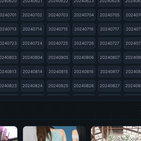
0240620
20240621
20240622
20240623
20240624
202406
0240701
20240702
20240703
20240704
20240705
202407
0240713
20240714
20240715
20240716
20240717
202407
0240723
20240724
20240725
20240726
20240727
202407
0240803
20240804
20240805
20240806
20240807
202408
0240813
20240814
20240815
20240816
20240817
202408
0240823
20240824
20240825
20240826
20240827
202408
0240902
20240903
20240904
20240905
20240906
202409
0240912
20240913
20240914
20240915
20240916
202409
0240922
20240928
20241015
20241017
20241022
202410