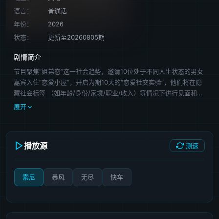
语言：
普通话
年份：
2026
状态：
更新至20260805期
剧情简介
节目聚焦“姐弟恋”这一社会趋势，邀请10位处于不同人生状态的男女
嘉宾入住“恋爱小屋”，开启为期10天的“恋爱社交实验”，他们将在隐
藏社会标签 （如年龄/身份/家境/职业/收入）等情况下进行见面和相
处，仅凭对彼此的直觉和好感共同踏上恋爱的旅程！
展开
播放源
测速
索尼
暴风
无尽
快车