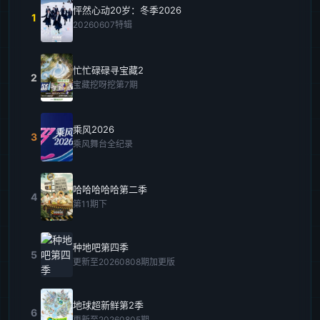
怦然心动20岁：冬季2026
1
20260607特辑
忙忙碌碌寻宝藏2
2
宝藏挖呀挖第7期
乘风2026
3
乘风舞台全纪录
哈哈哈哈哈第二季
4
第11期下
种地吧第四季
5
更新至20260808期加更版
地球超新鲜第2季
6
更新至20260805期