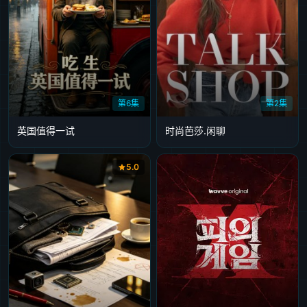
第6集
第2集
英国值得一试
时尚芭莎.闲聊
5.0