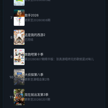
歌手2026
7
更新至20260808期
这是我的西游2
8
已完结
奔跑吧第十季
9
第20260807期精华版：张真源唱师兄的歌就是对味儿
大侦探第八季
10
更新至演唱会第2场
现在就出发第3季
11
更新至20260201期