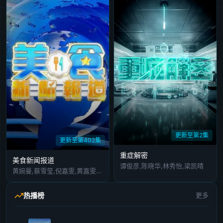
更新至第2集
更新至第402集
重症解密
美食新闻报道
谭俊彦,陈晓华,林秀怡,梁凯晴
黄婉曼,蔡雪莹,倪嘉雯,黄嘉雯,廖慧仪,伍倩彤,陈嘉倩,胡敏芝,吴兆麟,吴浩康,巩姿希,陈奂仁,区永权,陈凯琳,姚子羚,麦玲玲,方皓玟,洪永城,冯盈盈,单立文,吴业坤,黄婧灵,叶靖仪,蔡景行,萧正楠,江嘉敏,冼迪琦,何泳芍,栢天男,苏民峰,姜皓文,森美,刘颖镟,温碧霞,禾浩辰,赖彦妤,邵音音,谢嫣薇,彭翔翎,施焯日,布乐文
热播榜
更多