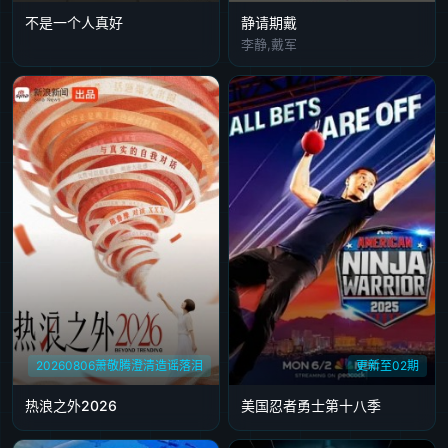
不是一个人真好
静请期戴
李静,戴军
20260806萧敬腾澄清造谣落泪
更新至02期
热浪之外2026
美国忍者勇士第十八季