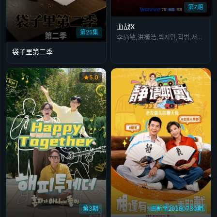
第7期
血战X
第25集
李尚敏,洪榛浩,박지민,곽범,서출구,하승진
袋子里第二季
5.0
第3期
更新至20260730期