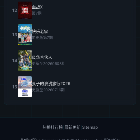
血战X
12
第7期
快乐老家
13
加更版第7期
风华合伙人
14
更新至20260608期
妻子的浪漫旅行2026
15
更新至20260716期
热播排行榜
|
最新更新
|
Sitemap