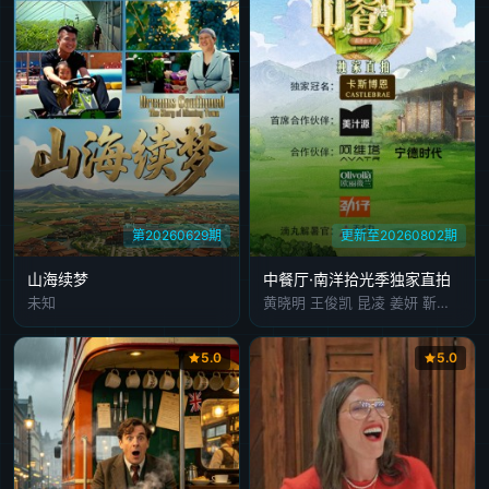
第20260629期
更新至20260802期
山海续梦
中餐厅·南洋拾光季独家直拍
未知
黄晓明 王俊凯 昆凌 姜妍 靳梦佳 张雅琪 林述巍
5.0
5.0