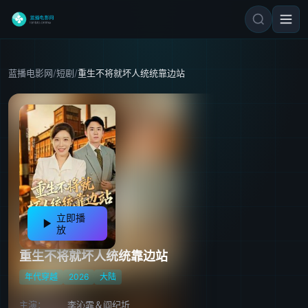
蓝播电影网
/
短剧
/
重生不将就坏人统统靠边站
立即播
放
重生不将就坏人统统靠边站
年代穿越
2026
大陆
主演：
李沁霏＆阎纪圻