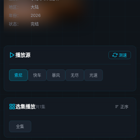
地区：
大陆
年份：
2026
状态：
完结
播放源
测速
索尼
快车
暴风
无尽
光速
选集播放
共1集
正序
全集