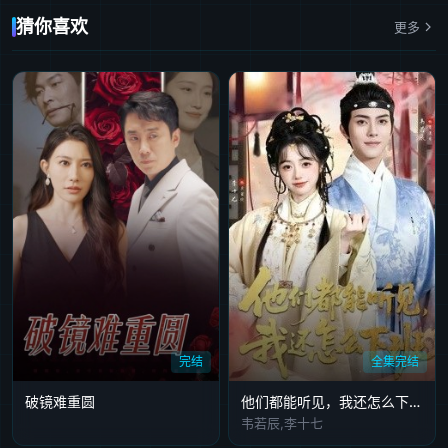
猜你喜欢
更多
完结
全集完结
破镜难重圆
他们都能听见，我还怎么下班(婆家人人会读心，我被迫成团宠)
韦若辰,李十七