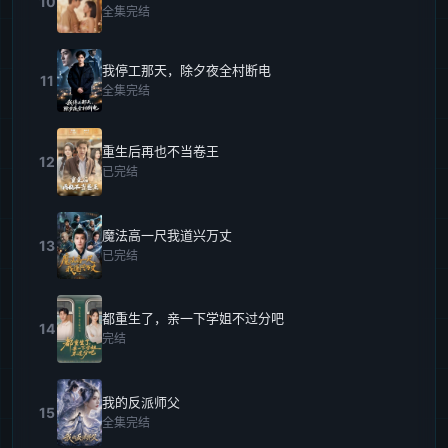
10
全集完结
我停工那天，除夕夜全村断电
11
全集完结
重生后再也不当卷王
12
已完结
魔法高一尺我道兴万丈
13
已完结
都重生了，亲一下学姐不过分吧
14
完结
我的反派师父
15
全集完结