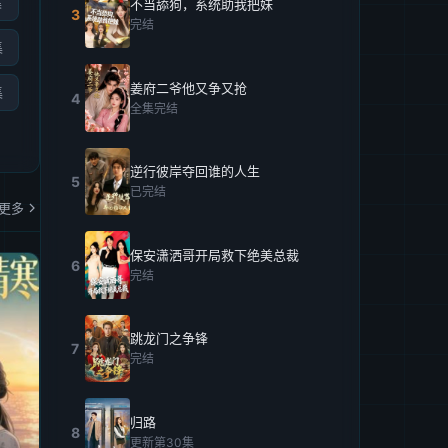
集
不当舔狗，系统助我把妹
3
完结
集
姜府二爷他又争又抢
集
4
全集完结
逆行彼岸夺回谁的人生
5
已完结
更多
保安潇洒哥开局救下绝美总裁
6
完结
跳龙门之争锋
7
完结
归路
8
更新第30集