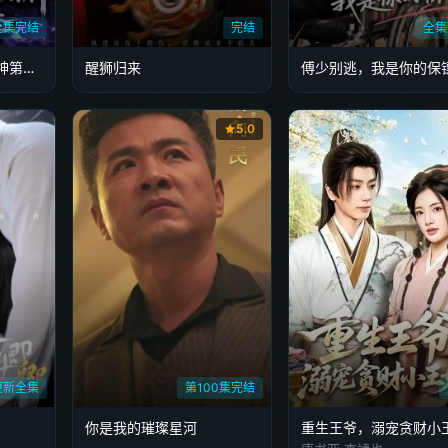
全集完结
完结
全集
捡个瞎子他背棺斩诸神第四季
醒狮归来
傅少别逃，我是你的保
5.0
更新全集
第100集完结
你是我的璀璨星河
重生王爷，溺宠贪财小