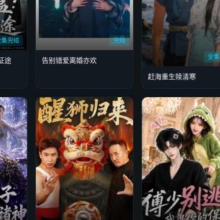
全集完结
完结
全集
征途
告别错爱离婚亦欢
赶海重生赎清寒