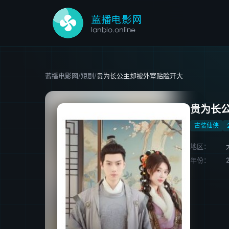
蓝播电影网
/
短剧
/
贵为长公主却被外室贴脸开大
贵为长
古装仙侠
地区：
年份：