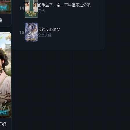
都重生了，亲一下学姐不过分吧
14
完结
完结
镖
我的反派师父
15
全集完结
完结
王妃