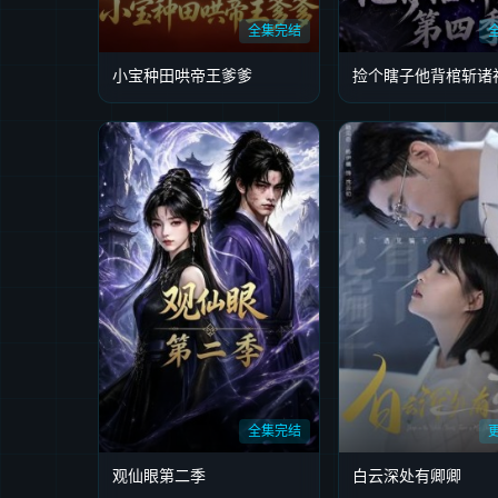
全集完结
小宝种田哄帝王爹爹
全集完结
观仙眼第二季
白云深处有卿卿