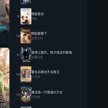
情投意合
9
完结
完结
情起屋檐下
10
全集完结
我停工那天，除夕夜全村断电
11
全集完结
重生后再也不当卷王
12
已完结
魔法高一尺我道兴万丈
13
已完结