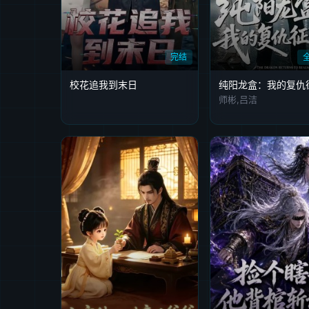
完结
校花追我到末日
纯阳龙盒：我的复仇
师彬,吕洁