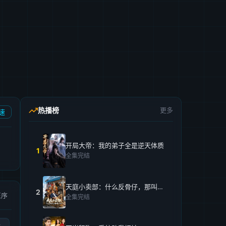
热播榜
更多
速
开局大帝：我的弟子全是逆天体质
1
全集完结
天庭小卖部：什么反骨仔，那叫打工仔！
2
正序
全集完结