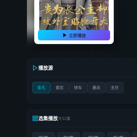
立即播放
播放源
非凡
索尼
快车
暴风
无尽
选集播放
共32集