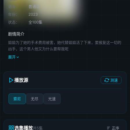
语言：
普通话
年份：
2023
状态：
全100集
剧情简介
姐姐为了她的手术费用被害，她代替姐姐活了下来，要报复这一切的
凶手，这个男人他又为什么要帮我呢
展开
播放源
测速
索尼
无尽
光速
选集播放
共5集
正序