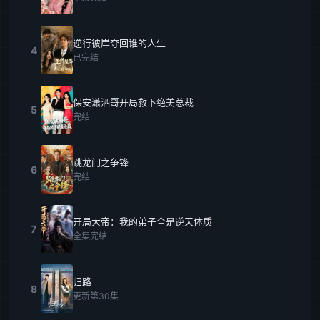
逆行彼岸夺回谁的人生
4
已完结
保安潇洒哥开局救下绝美总裁
5
完结
跳龙门之争锋
6
完结
开局大帝：我的弟子全是逆天体质
7
全集完结
归路
8
更新第30集