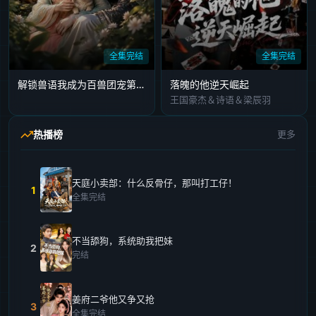
全集完结
全集完结
解锁兽语我成为百兽团宠第二季
落魄的他逆天崛起
王国豪杰＆诗语＆梁辰羽
热播榜
更多
天庭小卖部：什么反骨仔，那叫打工仔！
1
全集完结
不当舔狗，系统助我把妹
2
完结
姜府二爷他又争又抢
3
全集完结