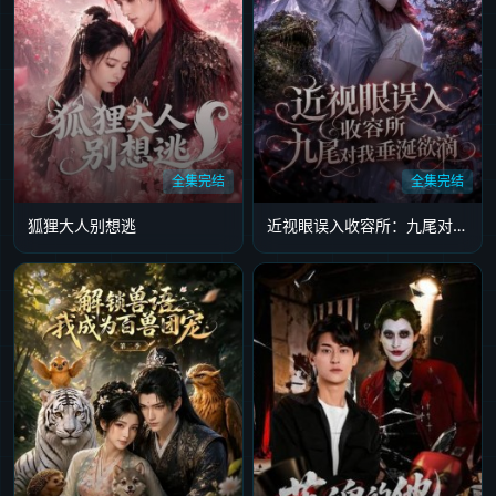
全集完结
全集完结
狐狸大人别想逃
近视眼误入收容所：九尾对我垂涎欲滴