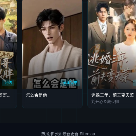
完结
全集完结
饥荒年代：我用肉把哥哥姐姐喂胖
怎么会是他
逃婚三年，前夫变天菜
刘开心＆段少卿
热播排行榜
|
最新更新
|
Sitemap