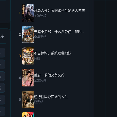
开局大帝：我的弟子全是逆天体质
1
全集完结
天庭小卖部：什么反骨仔，那叫打工仔！
2
正序
全集完结
集
不当舔狗，系统助我把妹
3
完结
集
姜府二爷他又争又抢
集
4
全集完结
集
逆行彼岸夺回谁的人生
5
集
已完结
集