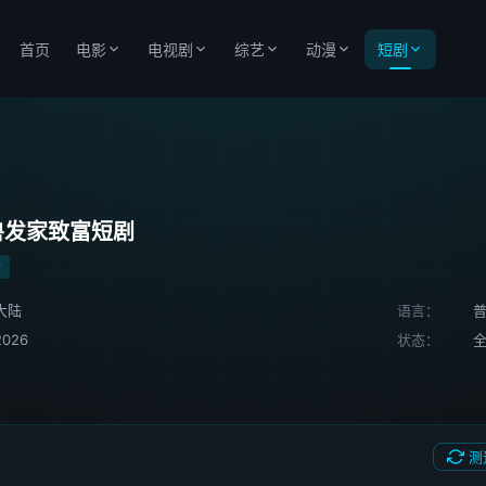
首页
电影
电视剧
综艺
动漫
短剧
兽发家致富短剧
陆
大陆
语言：
2026
状态：
全
测