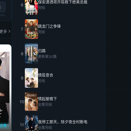
保安潇洒哥开局救下绝美总裁
6
集
完结
集
跳龙门之争锋
7
更多
完结
归路
8
更新第30集
情投意合
9
完结
情起屋檐下
10
全集完结
我停工那天，除夕夜全村断电
11
全集
全集完结