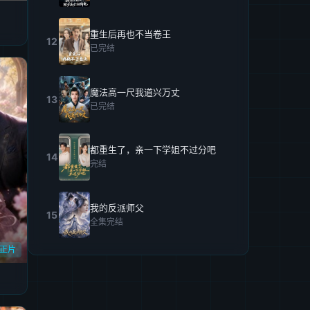
重生后再也不当卷王
12
已完结
魔法高一尺我道兴万丈
13
已完结
都重生了，亲一下学姐不过分吧
14
完结
我的反派师父
15
全集完结
正片