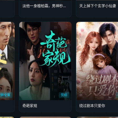
淡他一身檀柏霜，男神秒变身粘人精
天上掉下个玄学小仙妻
更新全集
完结
奇葩家规
绕过剧本只爱你