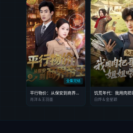
全集完结
平行物价：从保安到商界帝王
肖洋＆王羽墨
白烨＆金星颖