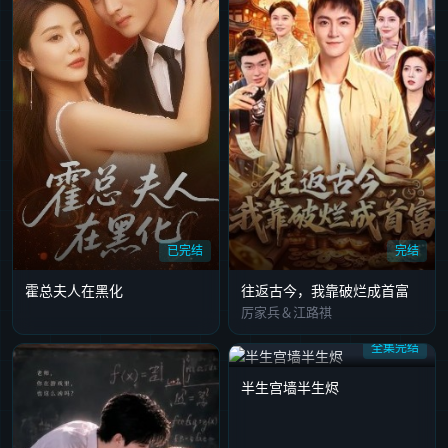
已完结
完结
霍总夫人在黑化
往返古今，我靠破烂成首富
厉家兵＆江路祺
全集完结
半生宫墙半生烬