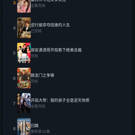
3
全集完结
逆行彼岸夺回谁的人生
4
已完结
保安潇洒哥开局救下绝美总裁
5
完结
跳龙门之争锋
6
完结
开局大帝：我的弟子全是逆天体质
7
全集完结
归路
8
更新第30集