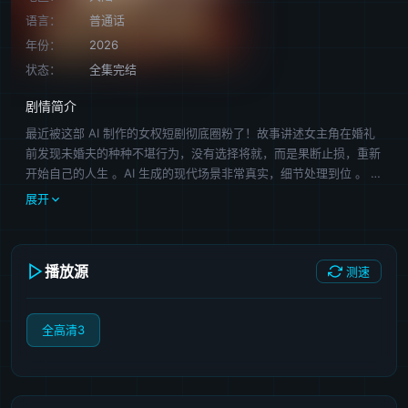
语言：
普通话
年份：
2026
状态：
全集完结
剧情简介
最近被这部 AI 制作的女权短剧彻底圈粉了！故事讲述女主角在婚礼
前发现未婚夫的种种不堪行为，没有选择将就，而是果断止损，重新
开始自己的人生 。AI 生成的现代场景非常真实，细节处理到位 。 女
主角从恋爱脑到独立女性的转变过程刻画得淋漓尽致，她的勇气和智
展开
慧让人敬佩 。52 集的剧情发展紧凑，既有都市生活的真实写照，也
有女性成长的励志故事 。 特别值得一提的是，短剧通过 AI 技术呈现
的社会现象非常深刻，让人反思现代婚恋关系中的种种问题 。 如果
播放源
测速
你喜欢女强逆袭题材，这部绝对不容错过！
全高清3