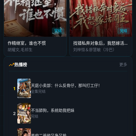
完结
完结
作精继室，谁也不惯
找错私奔对象后，我怒嫁活阎王
胡耀文,毛祁生
刘梓恒＆廖慧敏（冷巴）
热播榜
更多
天庭小卖部：什么反骨仔，那叫打工仔！
1
全集完结
不当舔狗，系统助我把妹
2
完结
姜府二爷他又争又抢