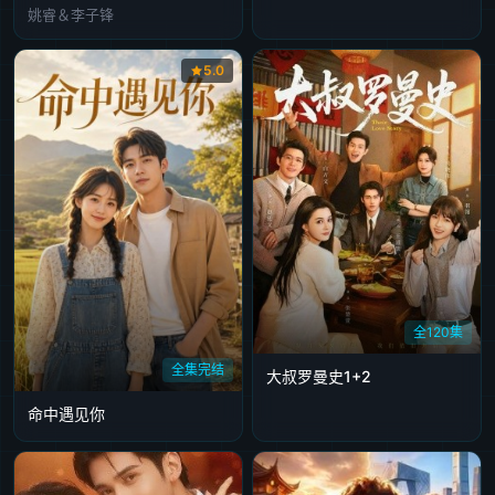
姚睿＆李子锋
5.0
全120集
全集完结
大叔罗曼史1+2
命中遇见你