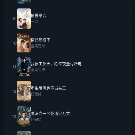
情投意合
9
完结
情起屋檐下
10
全集完结
我停工那天，除夕夜全村断电
11
全集完结
重生后再也不当卷王
12
已完结
魔法高一尺我道兴万丈
13
已完结