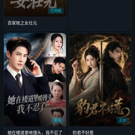
已完结
百家姓之女壮元
完结
正片
她在楼道里啃馒头，我不忍了
豹君不好惹