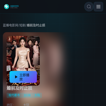
蓝播电影网
/
短剧
/
婚前及时止损
立即播
放
婚前及时止损
现代都市
2026
大陆
地区：
大陆