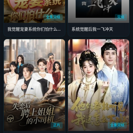
全集完结
完结
我觉醒宠妻系统你们怕什么(他们都说我有奸雄之风)
系统觉醒后我一飞冲天
正片
全集完结