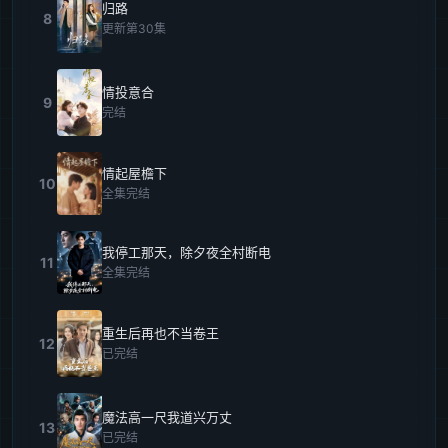
归路
8
更新第30集
情投意合
9
完结
情起屋檐下
10
全集完结
我停工那天，除夕夜全村断电
11
全集完结
重生后再也不当卷王
12
已完结
魔法高一尺我道兴万丈
13
已完结