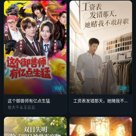
完结
正片
这个御兽师有亿点生猛
工资表发错那天，她赌我不敢辞职
易大千＆王云云