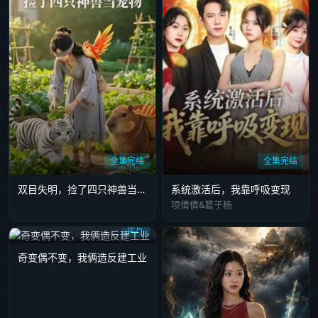
全集完结
全集完结
双目失明，捡了四只神兽当宠物
系统激活后，我靠呼吸变现
项倩倩&葛子杨
正片
奇变偶不变，我俩造反建工业