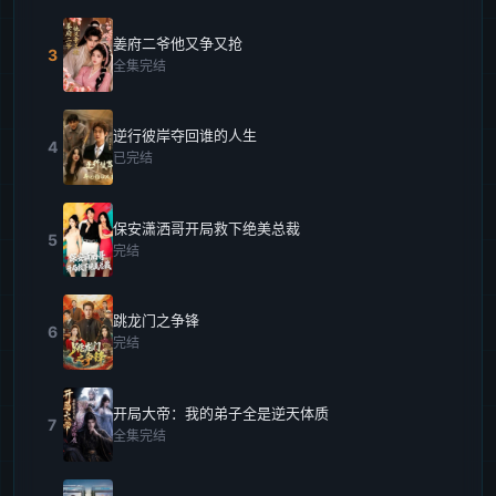
姜府二爷他又争又抢
3
全集完结
逆行彼岸夺回谁的人生
4
已完结
保安潇洒哥开局救下绝美总裁
5
完结
跳龙门之争锋
6
完结
开局大帝：我的弟子全是逆天体质
7
全集完结