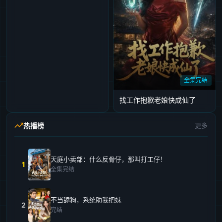
全集完结
找工作抱歉老娘快成仙了
热播榜
更多
天庭小卖部：什么反骨仔，那叫打工仔！
1
全集完结
不当舔狗，系统助我把妹
2
完结