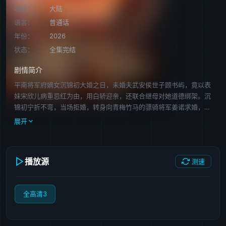
地区：
大陆
语言：
普通话
年份：
2026
状态：
全集完结
剧情简介
平南将军府嫡女沉锦初大婚之日，未婚夫武安侯世子顾书屿，竟以表
妹宋欣儿病重忌红为由，用白轿迎亲，还联合继母对她道德绑架。沉
锦初宁折不弯，当场拒婚，转身向青梅竹马的骠骑将军姜诺求婚，二
人策马成婚。后续前朝复辟阴谋浮出水面，沉锦初与姜诺携手平叛，
展开
作恶者终食恶果，二人也收获了圆满良缘。
播放源
测速
全高清3