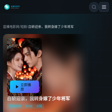
蓝播电影网
/
短剧
/
白轿迎亲，我转身嫁了少年将军
立即播
放
白轿迎亲，我转身嫁了少年将军
古装仙侠
2026
大陆