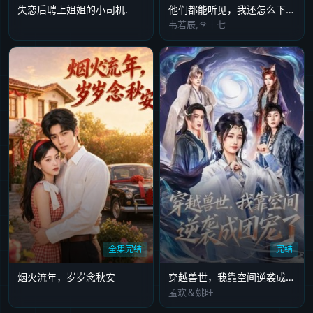
失恋后聘上姐姐的小司机.
他们都能听见，我还怎么下班(婆家人人会读心，我被迫成团宠)
韦若辰,李十七
全集完结
完结
烟火流年，岁岁念秋安
穿越兽世，我靠空间逆袭成团宠了
孟欢＆姚旺