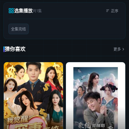
选集播放
共1集
正序
全集完结
猜你喜欢
更多