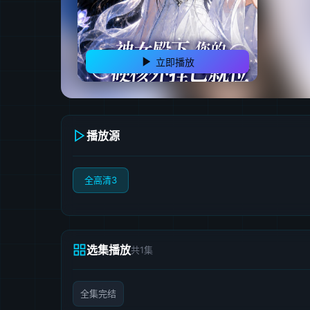
立即播放
播放源
全高清3
选集播放
共1集
全集完结