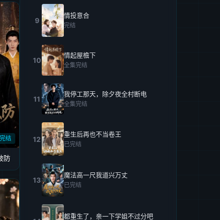
情投意合
9
完结
情起屋檐下
10
全集完结
我停工那天，除夕夜全村断电
11
全集完结
重生后再也不当卷王
完结
12
已完结
破防
魔法高一尺我道兴万丈
13
已完结
都重生了，亲一下学姐不过分吧