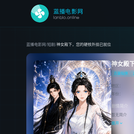
蓝播电影网
/
短剧
/
神女殿下，您的硬核外挂已就位
神女殿
古装仙侠
地区：
年份：
剧情简介
暂无简介
展开