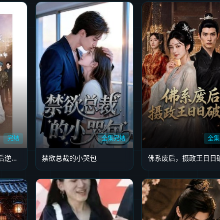
完结
全集完结
全集
炮灰全家偷听我心声后逆天改命第2部
禁欲总裁的小哭包
佛系废后，摄政王日日