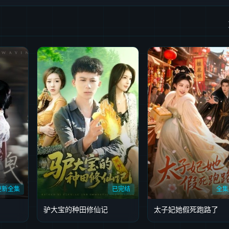
更新全集
已完结
全集
驴大宝的种田修仙记
太子妃她假死跑路了