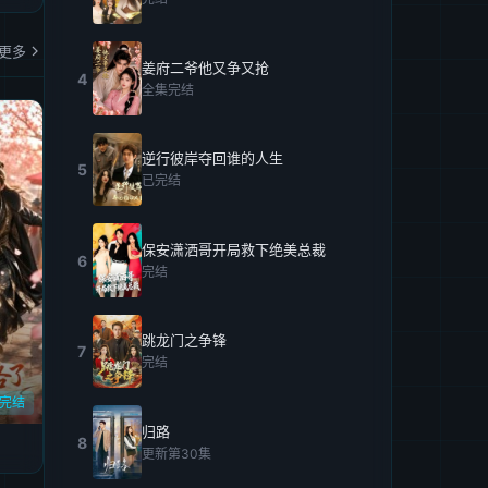
更多
姜府二爷他又争又抢
4
全集完结
逆行彼岸夺回谁的人生
5
已完结
保安潇洒哥开局救下绝美总裁
6
完结
跳龙门之争锋
7
完结
完结
归路
8
更新第30集