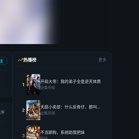
热播榜
更多
速
开局大帝：我的弟子全是逆天体质
1
全集完结
天庭小卖部：什么反骨仔，那叫打工仔！
2
正序
全集完结
不当舔狗，系统助我把妹
3
完结