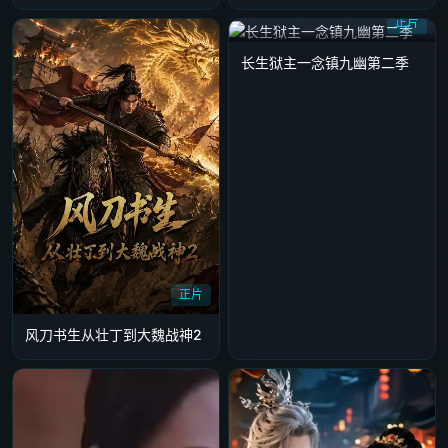
正片
长生狱主一念镇九幽第二季
正片
风刀书生从壮丁到大魏战神2