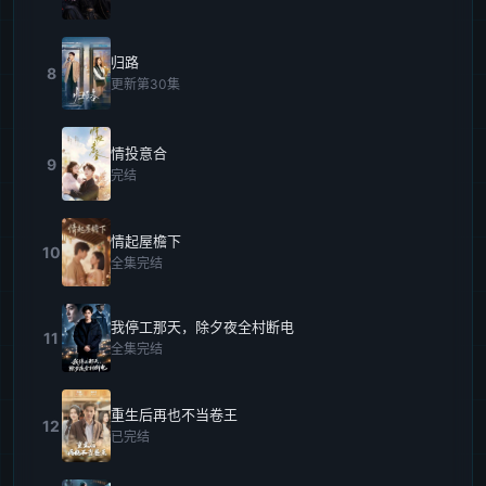
归路
8
更新第30集
情投意合
9
完结
情起屋檐下
10
全集完结
我停工那天，除夕夜全村断电
11
全集完结
重生后再也不当卷王
12
已完结