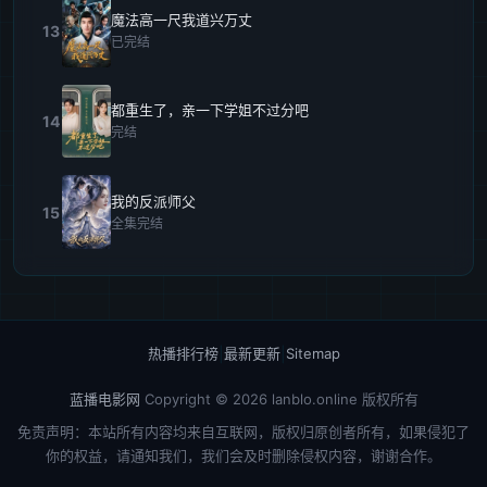
魔法高一尺我道兴万丈
13
已完结
都重生了，亲一下学姐不过分吧
14
完结
我的反派师父
15
全集完结
热播排行榜
|
最新更新
|
Sitemap
蓝播电影网
Copyright © 2026
lanblo.online
版权所有
免责声明：本站所有内容均来自互联网，版权归原创者所有，如果侵犯了
你的权益，请通知我们，我们会及时删除侵权内容，谢谢合作。