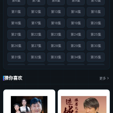
第6集
第7集
第8集
第9集
第10集
第11集
第12集
第13集
第14集
第15集
第16集
第17集
第18集
第19集
第20集
第21集
第22集
第23集
第24集
第25集
第26集
第27集
第28集
第29集
第30集
第31集
第32集
第33集
第34集
第35集
第36集
第37集
第38集
第39集
第40集
猜你喜欢
更多
第41集
第42集
第43集
第44集
第45集
第46集
第47集
第48集
第49集
第50集
第51集
第52集
第53集
第54集
第55集