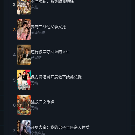
不当舔狗，系统助我把妹
2
完结
姜府二爷他又争又抢
3
全集完结
逆行彼岸夺回谁的人生
4
已完结
保安潇洒哥开局救下绝美总裁
5
完结
跳龙门之争锋
6
完结
开局大帝：我的弟子全是逆天体质
7
全集完结