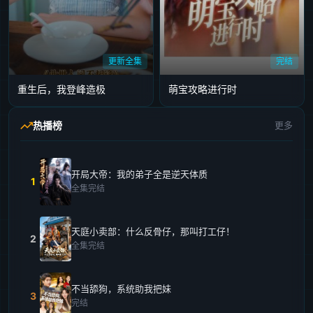
更新全集
完结
重生后，我登峰造极
萌宝攻略进行时
热播榜
更多
开局大帝：我的弟子全是逆天体质
1
全集完结
天庭小卖部：什么反骨仔，那叫打工仔！
2
全集完结
不当舔狗，系统助我把妹
3
完结