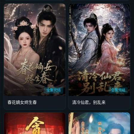
全集完结
全集完结
春花嫡女烬生春
清冷仙君，别乱来