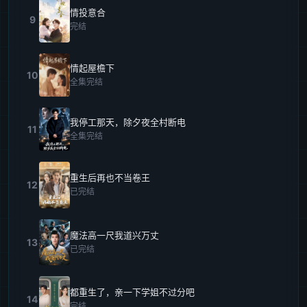
情投意合
9
完结
情起屋檐下
10
全集完结
我停工那天，除夕夜全村断电
11
全集完结
重生后再也不当卷王
12
已完结
魔法高一尺我道兴万丈
13
已完结
都重生了，亲一下学姐不过分吧
14
完结