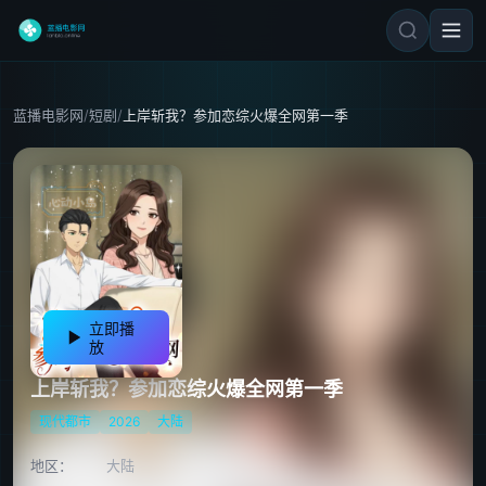
蓝播电影网
/
短剧
/
上岸斩我？参加恋综火爆全网第一季
立即播
放
上岸斩我？参加恋综火爆全网第一季
现代都市
2026
大陆
地区：
大陆