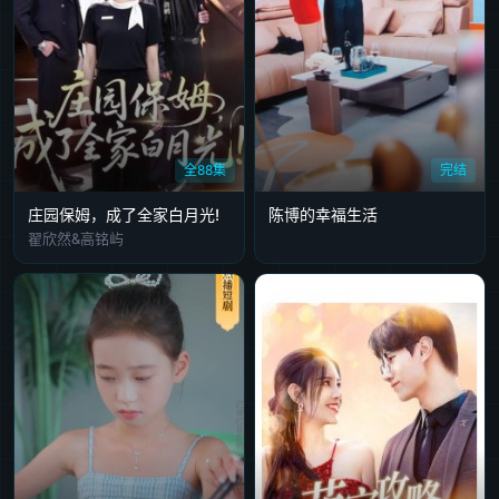
全88集
完结
庄园保姆，成了全家白月光!
陈博的幸福生活
翟欣然&高铭屿