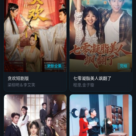
更新全集
完结
贪欢短剧版
七零凝脂美人飒翻了
梁栩明＆李艾笑
程澄,金子璇