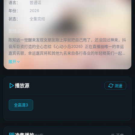
语言：
普通话
年份：
2026
状态：
全集完结
剧情简介
陈知远一觉醒来发现女朋友刚上岸就把自己甩了，还没回过神来，抖
音斥巨资打造的全心恋综《心动小岛2026》正在直播抽唯一的幸运
嘉宾名额，幸运嘉宾将和其他九名来自各行各业的年轻精英们一起去
海岛上生活一段时间。
展开
播放源
测速
全高清3