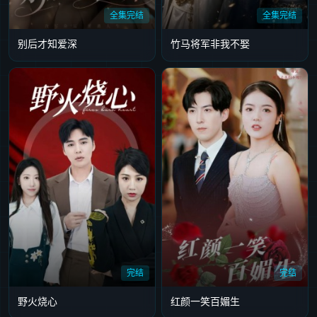
全集完结
全集完结
别后才知爱深
竹马将军非我不娶
完结
完结
野火烧心
红颜一笑百媚生