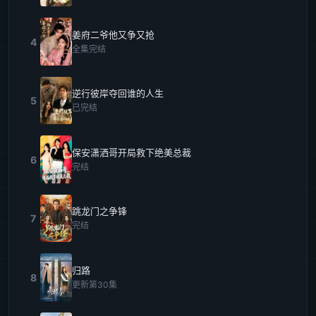
姜府二爷他又争又抢
4
全集完结
逆行彼岸夺回谁的人生
5
已完结
保安潇洒哥开局救下绝美总裁
6
完结
跳龙门之争锋
7
完结
归路
8
更新第30集