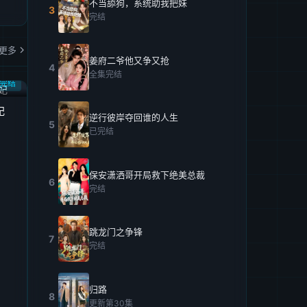
不当舔狗，系统助我把妹
3
完结
更多
姜府二爷他又争又抢
4
全集完结
完结
妃
逆行彼岸夺回谁的人生
5
已完结
保安潇洒哥开局救下绝美总裁
6
完结
跳龙门之争锋
7
完结
归路
8
更新第30集