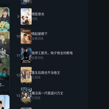
情投意合
9
完结
情起屋檐下
10
全集完结
我停工那天，除夕夜全村断电
11
全集完结
重生后再也不当卷王
完结
12
已完结
阻止学生早恋后，我被污蔑了
魔法高一尺我道兴万丈
13
已完结