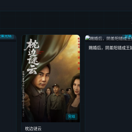
全集完结
全集
赐婚后，阴差阳错成王
完结
枕边谜云