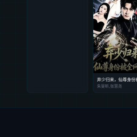
朱旻昕,张慧尧