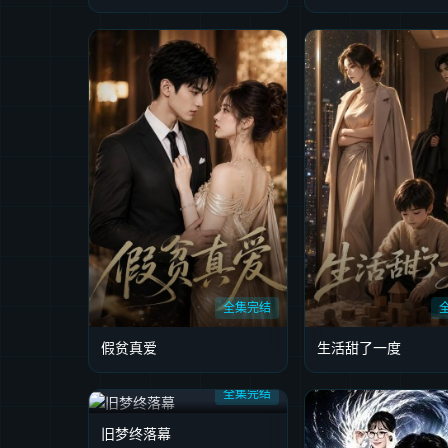
全集完结
假贫真爱
生活甜了一度
全集完结
旧梦终落幕