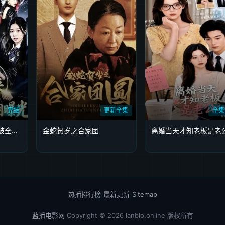
完结
更新全集
全集
弃少归来，仙尊身份被全网曝光
金蛇贺岁之合家团
离婚当天才知老板是老
热播排行榜
|
最新更新
|
Sitemap
蓝播电影网
Copyright © 2026
lanblo.online
版权所有