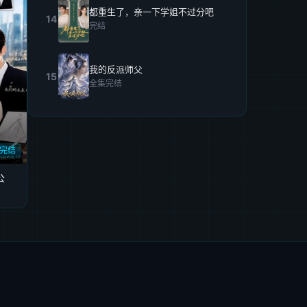
都重生了，亲一下学姐不过分吧
14
完结
我的反派师父
15
全集完结
完结
公