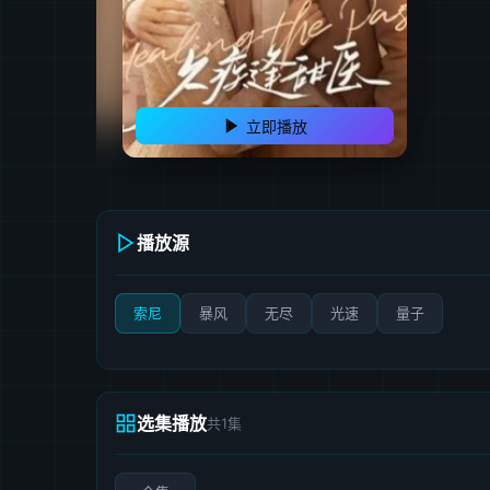
立即播放
播放源
索尼
暴风
无尽
光速
量子
选集播放
共1集