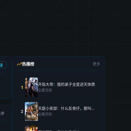
热播榜
更多
速
开局大帝：我的弟子全是逆天体质
1
全集完结
天庭小卖部：什么反骨仔，那叫打工仔！
2
正序
全集完结