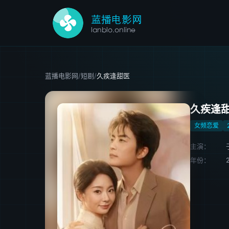
蓝播电影网
/
短剧
/
久疾逢甜医
久疾逢
女频恋爱
主演：
年份：