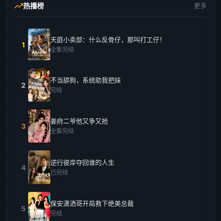
热播榜
更多
天庭小卖部：什么反骨仔，那叫打工仔！
1
全集完结
不当舔狗，系统助我把妹
2
完结
姜府二爷他又争又抢
3
全集完结
逆行彼岸夺回谁的人生
4
已完结
保安潇洒哥开局救下绝美总裁
5
完结