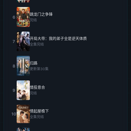
跳龙门之争锋
6
完结
开局大帝：我的弟子全是逆天体质
7
全集完结
归路
8
更新第30集
情投意合
9
完结
情起屋檐下
10
全集完结