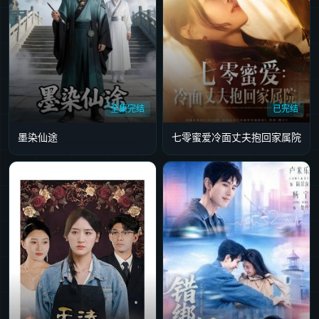
全集完结
已完结
墨染仙途
七零蜜爱冷面丈夫抱回家属院