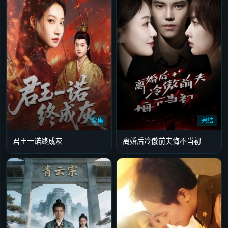
全集
完结
君王一诺终成灰
离婚后冷傲前夫悔不当初