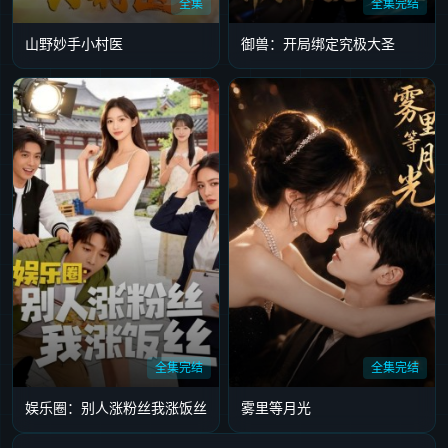
全集
全集完结
山野妙手小村医
御兽：开局绑定究极大圣
全集完结
全集完结
娱乐圈：别人涨粉丝我涨饭丝
雾里等月光