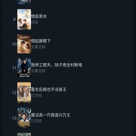
情投意合
9
完结
情起屋檐下
10
全集完结
我停工那天，除夕夜全村断电
11
全集完结
重生后再也不当卷王
12
已完结
魔法高一尺我道兴万丈
13
已完结