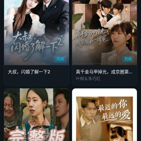
完结
完结
大叔，闪婚了解一下2
真千金马甲掉光，成京圈第一团宠
叶桐＆朱巧红