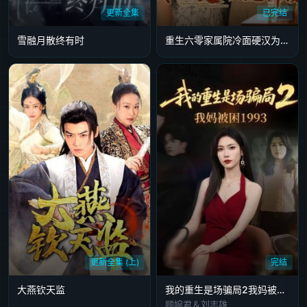
更新全集
已完结
雪融月散终有时
重生六零家属院冷面硬汉为她折腰
更新全集 (上)
完结
大燕钦天监
我的重生是场骗局2我妈被困1993
顾婉君＆刘志雄