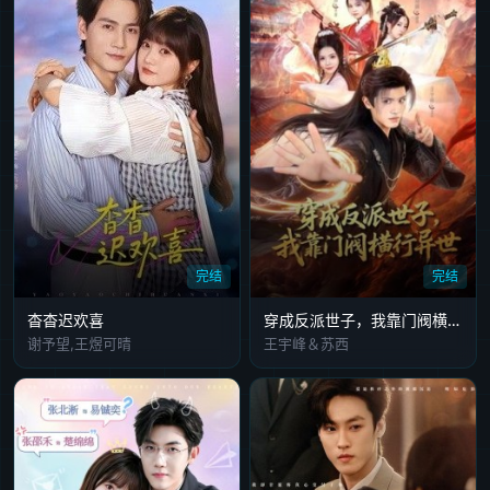
完结
完结
杳杳迟欢喜
穿成反派世子，我靠门阀横行异世
谢予望,王煜可晴
王宇峰＆苏西