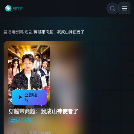
蓝播电影网
/
短剧
/
穿越带商超：我成山神使者了
立即播
放
穿越带商超：我成山神使者了
2026
大陆
主演：
胡耀
/
廖静怡