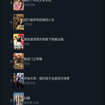
姜府二爷他又争又抢
3
全集完结
逆行彼岸夺回谁的人生
4
已完结
保安潇洒哥开局救下绝美总裁
5
完结
跳龙门之争锋
6
完结
开局大帝：我的弟子全是逆天体质
7
全集完结
归路
8
更新第30集