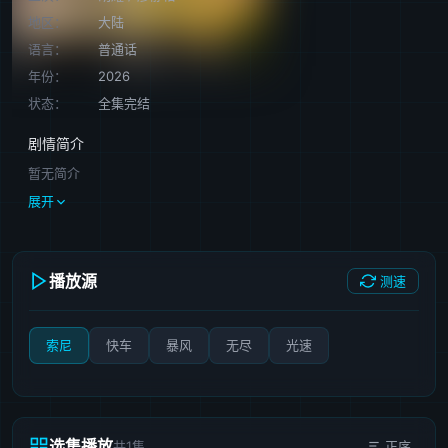
地区：
大陆
语言：
普通话
年份：
2026
状态：
全集完结
剧情简介
暂无简介
展开
播放源
测速
索尼
快车
暴风
无尽
光速
选集播放
共1集
正序