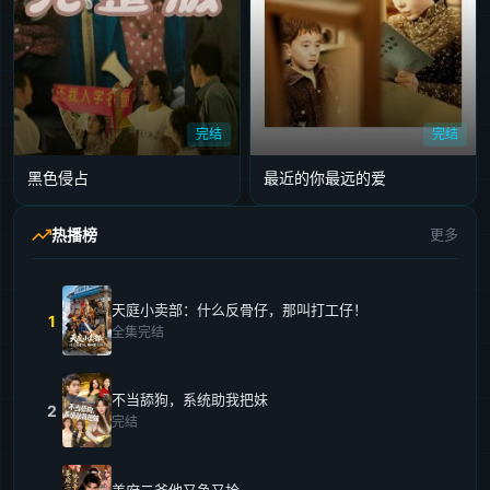
完结
完结
黑色侵占
最近的你最远的爱
热播榜
更多
天庭小卖部：什么反骨仔，那叫打工仔！
1
全集完结
不当舔狗，系统助我把妹
2
完结