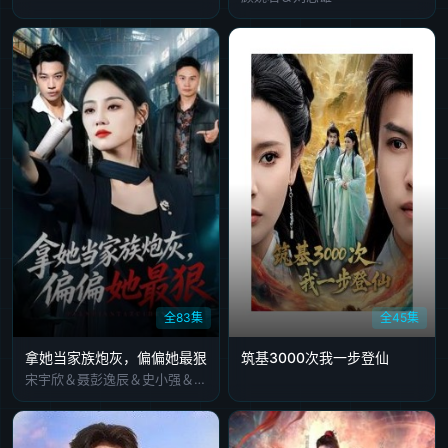
全83集
全45集
拿她当家族炮灰，偏偏她最狠
筑基3000次我一步登仙
宋宇欣＆聂彭逸辰＆史小强＆王梓橙