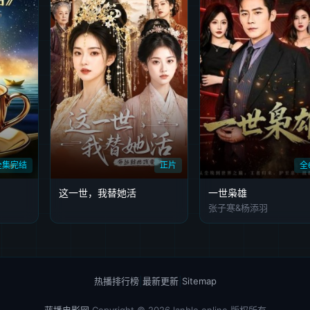
全集完结
正片
全
这一世，我替她活
一世枭雄
张子寒&杨添羽
热播排行榜
|
最新更新
|
Sitemap