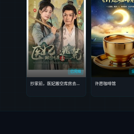
已完结
抄家前，医妃搬空库房去逃荒
许愿咖啡馆