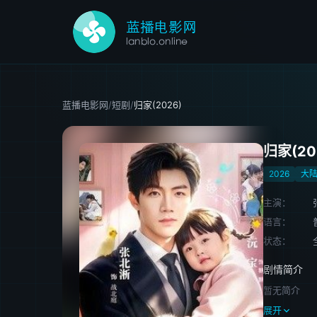
蓝播电影网
/
短剧
/
归家(2026)
归家(20
2026
大
主演：
语言：
状态：
剧情简介
暂无简介
展开