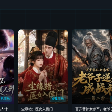
已完结
全集完结
美人计
尘缘错：医女入侯门