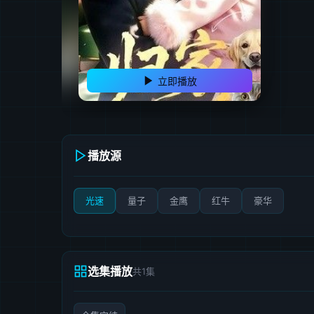
立即播放
播放源
光速
量子
金鹰
红牛
豪华
选集播放
共1集