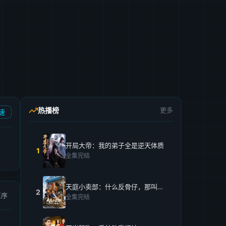
热播榜
更多
速
开局大帝：我的弟子全是逆天体质
1
全集完结
天庭小卖部：什么反骨仔，那叫打工仔！
2
正序
全集完结