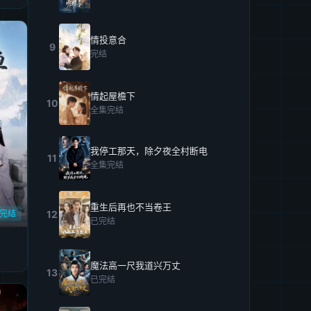
情投意合
9
完结
情起屋檐下
10
全集完结
我停工那天，除夕夜全村断电
11
全集完结
重生后再也不当卷王
完结
12
已完结
魔法高一尺我道兴万丈
13
已完结