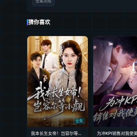
全集完结
猜你喜欢
全集
我本长生女帝！岂容尔等小觑
为冲KPI销售对我使