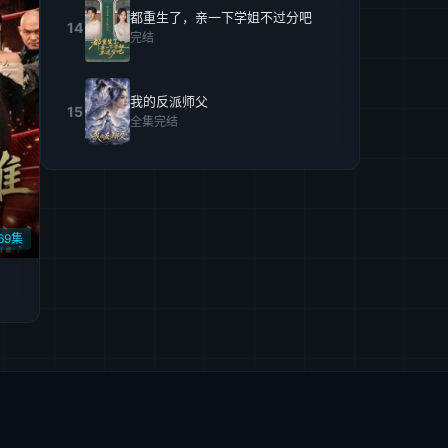
都重生了，亲一下学姐不过分吧
14
完结
我的反派师父
15
全集完结
69集