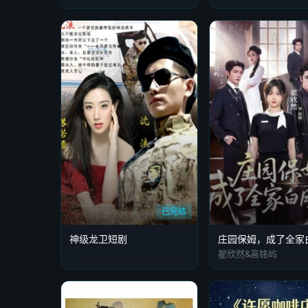
已完结
神级龙卫短剧
庄园保姆，成了全家
翟欣然&高铭屿