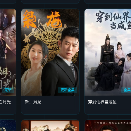
完结
更新全集
全集
白月光
新：枭龙
穿到仙界当咸鱼