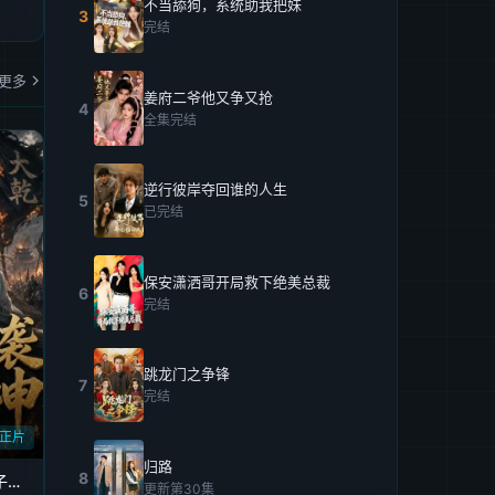
不当舔狗，系统助我把妹
3
完结
更多
姜府二爷他又争又抢
4
全集完结
逆行彼岸夺回谁的人生
5
已完结
保安潇洒哥开局救下绝美总裁
6
完结
跳龙门之争锋
7
完结
正片
归路
8
百岁替孙女参军，老爷子逆袭成战神第二季
更新第30集