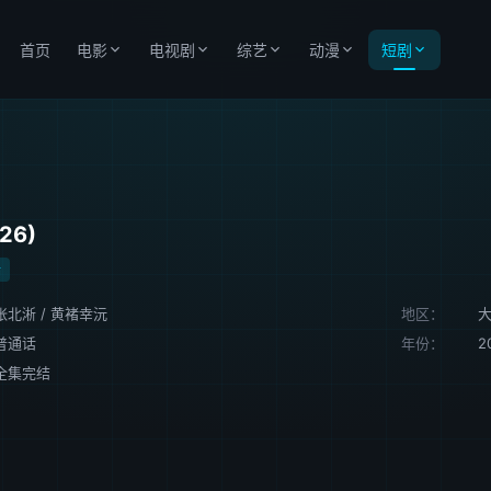
首页
电影
电视剧
综艺
动漫
短剧
26)
陆
张北淅
/
黄褚幸沅
地区：
普通话
年份：
2
全集完结