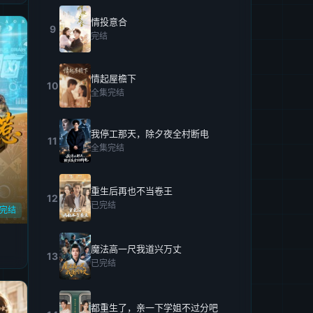
情投意合
9
完结
情起屋檐下
10
全集完结
我停工那天，除夕夜全村断电
11
全集完结
重生后再也不当卷王
12
已完结
集完结
魔法高一尺我道兴万丈
13
已完结
都重生了，亲一下学姐不过分吧