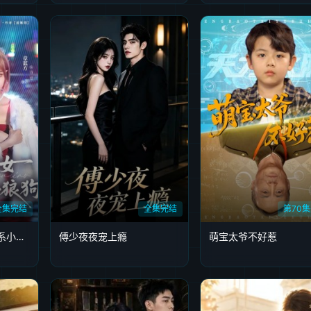
全集完结
全集完结
第70
伪装乖乖女我的自闭系小狼狗
傅少夜夜宠上瘾
萌宝太爷不好惹