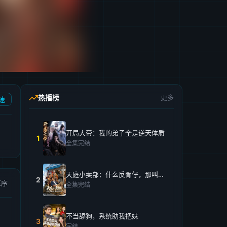
热播榜
更多
速
开局大帝：我的弟子全是逆天体质
1
全集完结
天庭小卖部：什么反骨仔，那叫打工仔！
2
正序
全集完结
不当舔狗，系统助我把妹
3
完结