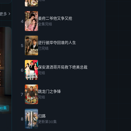
更多
姜府二爷他又争又抢
4
全集完结
逆行彼岸夺回谁的人生
5
已完结
保安潇洒哥开局救下绝美总裁
6
完结
跳龙门之争锋
7
完结
90集
归路
8
更新第30集