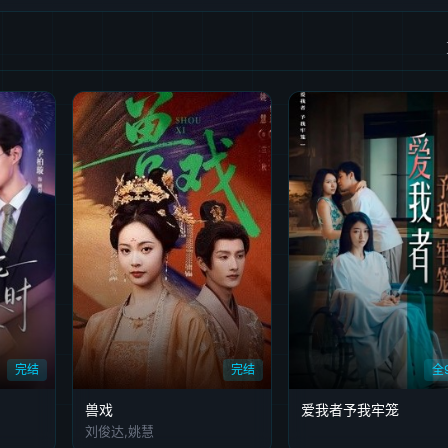
完结
完结
全
兽戏
爱我者予我牢笼
刘俊达,姚慧