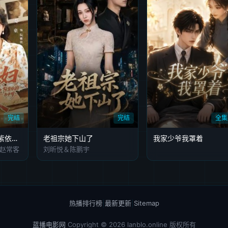
完结
完结
全集
八零媳妇有点辣之阮紫依的书中梦
老祖宗她下山了
我家少爷我罩着
赵常客
刘昕悦＆陈鹏宇
热播排行榜
|
最新更新
|
Sitemap
蓝播电影网
Copyright © 2026
lanblo.online
版权所有