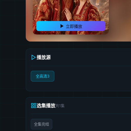
立即播放
播放源
全高清3
选集播放
共1集
全集完结