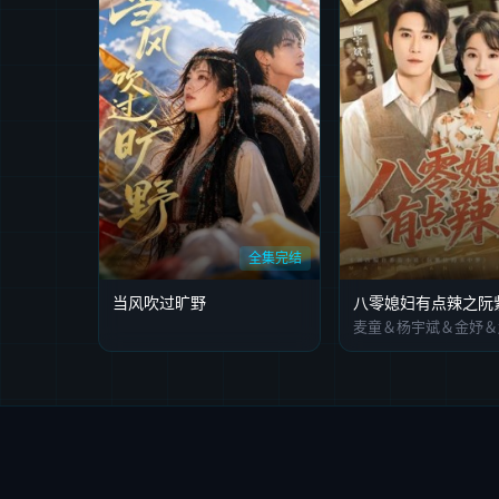
全集完结
当风吹过旷野
麦童＆杨宇斌＆金妤＆