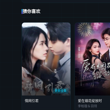
猜你喜欢
更新全集
情网引君
爱在烟花绽放时
李柏璇＆羽翎