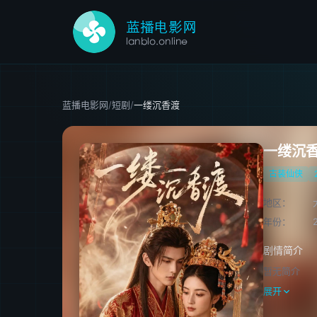
蓝播电影网
/
短剧
/
一缕沉香渡
一缕沉
古装仙侠
地区：
年份：
剧情简介
暂无简介
展开