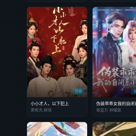
完结
小小才人，以下犯上
黄宥天,柳琦
章蓝方 林曜宸