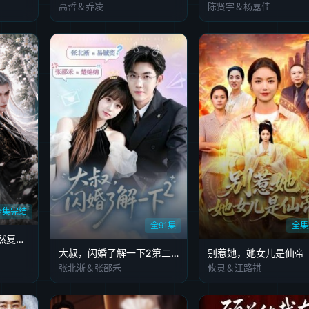
高哲＆乔凌
陈贤宇＆杨嘉佳
全集完结
全91集
全集
造谣为他守孝后他竟然复活了第一季
大叔，闪婚了解一下2第二季
别惹她，她女儿是仙帝
张北淅＆张邵禾
攸灵＆江路祺