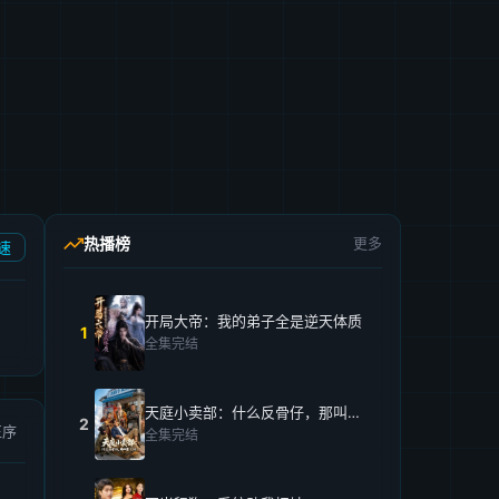
热播榜
更多
速
开局大帝：我的弟子全是逆天体质
1
全集完结
天庭小卖部：什么反骨仔，那叫打工仔！
2
正序
全集完结