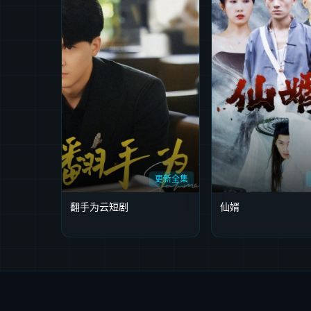
更新全集
翻手为云短剧
仙婿