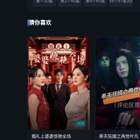
第1-20集
第21-40集
第41-60集
第61-87集完结
猜你喜欢
完结
婚礼上婆婆惊艳全场
奉天狂婿之再世叶凡