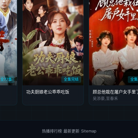
全77集
全集完结
全集
功夫厨娘老公乖乖吃饭
顾总他栽在屠户女手里
吴添豪,至春禾
热播排行榜
|
最新更新
|
Sitemap